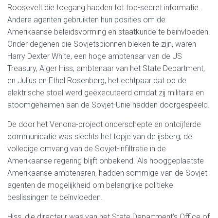
Roosevelt die toegang hadden tot top-secret informatie.
Andere agenten gebruikten hun posities om de
Amerikaanse beleidsvorming en staatkunde te beïnvloeden.
Onder degenen die Sovjetspionnen bleken te zijn, waren
Harry Dexter White, een hoge ambtenaar van de US
Treasury, Alger Hiss, ambtenaar van het State Department,
en Julius en Ethel Rosenberg, het echtpaar dat op de
elektrische stoel werd geëxecuteerd omdat zij militaire en
atoomgeheimen aan de Sovjet-Unie hadden doorgespeeld.
De door het Venona-project onderschepte en ontcijferde
communicatie was slechts het topje van de ijsberg; de
volledige omvang van de Sovjet-infiltratie in de
Amerikaanse regering blijft onbekend. Als hooggeplaatste
Amerikaanse ambtenaren, hadden sommige van de Sovjet-
agenten de mogelijkheid om belangrijke politieke
beslissingen te beïnvloeden.
Hiss, die directeur was van het State Department’s Office of