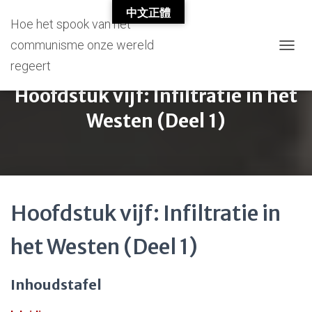
中文正體
Hoe het spook van het
communisme onze wereld
T
regeert
O
G
Hoofdstuk vijf: Infiltratie in het
G
L
Westen (Deel 1)
E
N
A
V
I
G
A
Hoofdstuk vijf: Infiltratie in
T
I
het Westen (Deel 1)
O
N
Inhoudstafel