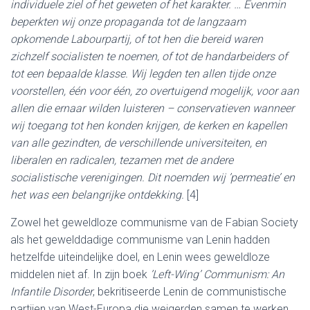
individuele ziel of het geweten of het karakter. … Evenmin
beperkten wij onze propaganda tot de langzaam
opkomende Labourpartij, of tot hen die bereid waren
zichzelf socialisten te noemen, of tot de handarbeiders of
tot een bepaalde klasse. Wij legden ten allen tijde onze
voorstellen, één voor één, zo overtuigend mogelijk, voor aan
allen die ernaar wilden luisteren – conservatieven wanneer
wij toegang tot hen konden krijgen, de kerken en kapellen
van alle gezindten, de verschillende universiteiten, en
liberalen en radicalen, tezamen met de andere
socialistische verenigingen. Dit noemden wij ’permeatie’ en
het was een belangrijke ontdekking.
[4]
Zowel het geweldloze communisme van de Fabian Society
als het gewelddadige communisme van Lenin hadden
hetzelfde uiteindelijke doel, en Lenin wees geweldloze
middelen niet af. In zijn boek
’Left-Wing’ Communism: An
Infantile Disorder
, bekritiseerde Lenin de communistische
partijen van West-Europa die weigerden samen te werken