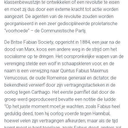
klassenbewustzijn te ontwikkelen of een revolutie te eisen
en moet zij dus door een externe kracht tot actie worden
aangezet. De agenten van de revolutie zouden worden
georganiseerd in een zeer gedisciplineerde proletarische
“voorhoede” – de Communistische Partij.
De Britse Fabian Society, opgericht in 1884, een jaar na de
dood van Marx, koos een andere weg in de strijd om het
socialisme op te dringen. Het oorspronkelijke wapen van de
vereniging stelde een wolf in schaapskleren voor, en de
naam is een verwijzing naar Quintus Fabius Maximus
Verrucosus, de oude Romeinse generaal en dictator, die
bekendheid verwierf door zijn vertragingstactieken in de
oorlog tegen Carthago. Het eerste pamflet dat door de
groep werd geproduceerd bevatte een notitie die luidde:
“Op het juiste moment moet je wachten, zoals Fabius heel
geduldig deed, toen hij oorlog voerde tegen Hannibal,
hoewel velen zijn vertragingen afkeurden; maar als de tijd
komt moet je hard toeslaan, zoals Fabius deed, anders zal