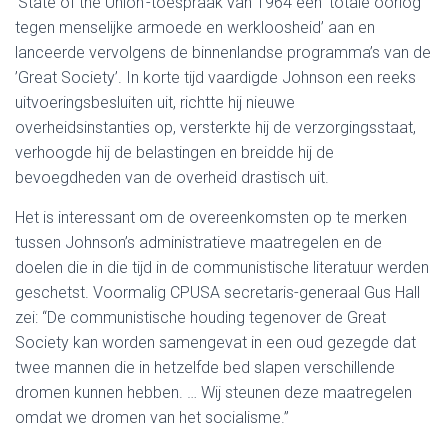
’State of the Union’-toespraak van 1964 een ’totale oorlog
tegen menselijke armoede en werkloosheid’ aan en
lanceerde vervolgens de binnenlandse programma’s van de
’Great Society’. In korte tijd vaardigde Johnson een reeks
uitvoeringsbesluiten uit, richtte hij nieuwe
overheidsinstanties op, versterkte hij de verzorgingsstaat,
verhoogde hij de belastingen en breidde hij de
bevoegdheden van de overheid drastisch uit.
Het is interessant om de overeenkomsten op te merken
tussen Johnson’s administratieve maatregelen en de
doelen die in die tijd in de communistische literatuur werden
geschetst. Voormalig CPUSA secretaris-generaal Gus Hall
zei: “De communistische houding tegenover de Great
Society kan worden samengevat in een oud gezegde dat
twee mannen die in hetzelfde bed slapen verschillende
dromen kunnen hebben. … Wij steunen deze maatregelen
omdat we dromen van het socialisme.”