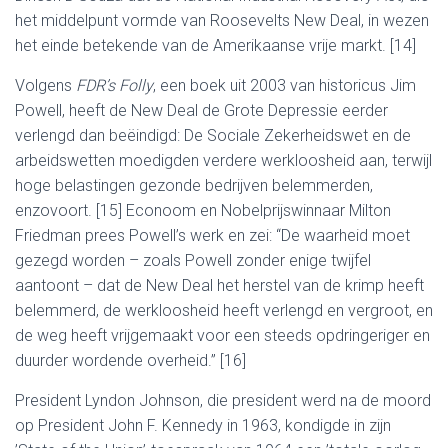
het middelpunt vormde van Roosevelts New Deal, in wezen
het einde betekende van de Amerikaanse vrije markt. [14]
Volgens
FDR’s Folly
, een boek uit 2003 van historicus Jim
Powell, heeft de New Deal de Grote Depressie eerder
verlengd dan beëindigd: De Sociale Zekerheidswet en de
arbeidswetten moedigden verdere werkloosheid aan, terwijl
hoge belastingen gezonde bedrijven belemmerden,
enzovoort. [15] Econoom en Nobelprijswinnaar Milton
Friedman prees Powell’s werk en zei: “De waarheid moet
gezegd worden – zoals Powell zonder enige twijfel
aantoont – dat de New Deal het herstel van de krimp heeft
belemmerd, de werkloosheid heeft verlengd en vergroot, en
de weg heeft vrijgemaakt voor een steeds opdringeriger en
duurder wordende overheid.” [16]
President Lyndon Johnson, die president werd na de moord
op President John F. Kennedy in 1963, kondigde in zijn