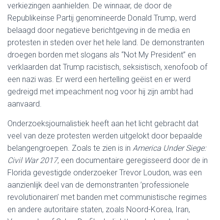
verkiezingen aanhielden. De winnaar, de door de
Republikeinse Partij genomineerde Donald Trump, werd
belaagd door negatieve berichtgeving in de media en
protesten in steden over het hele land. De demonstranten
droegen borden met slogans als “Not My President” en
verklaarden dat Trump racistisch, seksistisch, xenofoob of
een nazi was. Er werd een hertelling geëist en er werd
gedreigd met impeachment nog voor hij zijn ambt had
aanvaard.
Onderzoeksjournalistiek heeft aan het licht gebracht dat
veel van deze protesten werden uitgelokt door bepaalde
belangengroepen. Zoals te zien is in
America Under Siege:
Civil War 2017
, een documentaire geregisseerd door de in
Florida gevestigde onderzoeker Trevor Loudon, was een
aanzienlijk deel van de demonstranten ’professionele
revolutionairen’ met banden met communistische regimes
en andere autoritaire staten, zoals Noord-Korea, Iran,