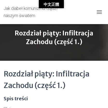
中文正體
Jak diabeł komunizmu rządzi
naszym światem
T
O
G
G
Rozdział piąty: Infiltracja
L
E
Zachodu (część 1.)
N
A
V
I
G
A
T
Rozdział piąty: Infiltracja
I
O
Zachodu (część 1.)
N
Spis treści