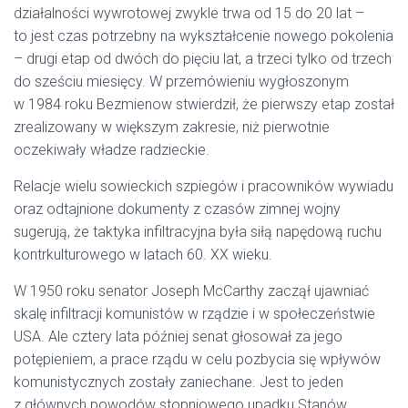
działalności wywrotowej zwykle trwa od 15 do 20 lat –
to jest czas potrzebny na wykształcenie nowego pokolenia
– drugi etap od dwóch do pięciu lat, a trzeci tylko od trzech
do sześciu miesięcy. W przemówieniu wygłoszonym
w 1984 roku Bezmienow stwierdził, że pierwszy etap został
zrealizowany w większym zakresie, niż pierwotnie
oczekiwały władze radzieckie.
Relacje wielu sowieckich szpiegów i pracowników wywiadu
oraz odtajnione dokumenty z czasów zimnej wojny
sugerują, że taktyka infiltracyjna była siłą napędową ruchu
kontrkulturowego w latach 60. XX wieku.
W 1950 roku senator Joseph McCarthy zaczął ujawniać
skalę infiltracji komunistów w rządzie i w społeczeństwie
USA. Ale cztery lata później senat głosował za jego
potępieniem, a prace rządu w celu pozbycia się wpływów
komunistycznych zostały zaniechane. Jest to jeden
z głównych powodów stopniowego upadku Stanów