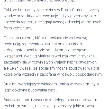
dotychczasowego ustroju społecznego[2]”.
Fakt, że komunistyczne reżimy w Rosji i Chinach przejęły
władzę przez krwawą rewolucję i użyły przemocy jako
narzędzia represji, odciągnął uwagę od mniej widocznych
form komunizmu.
Gałąź marksizmu, która opowiada się za krwawą
rewolucją, reprezentowana jest przez leninizm,
który dostosował teorię pod dwoma znaczącymi
względami. Według Marksa rewolucja komunistyczna
zaczęłaby się w rozwiniętych krajach kapitalistycznych,
ale Lenin uważał, że socjalizm można zbudować w Rosji,
która była względnie zacofana w rozwoju gospodarczym.
Drugim i ważniejszym wkładem Lenina w marksizm była
jego doktryna budowania partii.
Budowanie partii zasadniczo polegało na adaptowaniu
technik przymusu, oszustwa i przemocy, jakie można