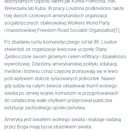
autorytarnych rządów, takimi jak Korea Północna, Iran,
Wenezuela lub Kuba. W pracy Loudona podkreślono także
rolę dwóch czołowych amerykańskich organizacji
socjalistycznych: stalinowskiej Workers World Party
i maoistowskiej Freedom Road Socialist Organization[1].
Po zbadaniu ruchu komunistycznego od lat 80. Loudon
stwierdził, że organizacje lewicowe uczyniły Stany
Zjednoczone swoim głównym celem infiltracji i działalności
wywrotowej. Dziedziny amerykańskiej polityki, edukacji,
mediów i biznesu coraz częściej przesuwają się w lewo
pod wpływem dobrze sytuowanych jednostek. Nawet
gdy ludzie na całym świecie oklaskiwali triumf wolnego
świata po zimnej wojnie, komunizm w przygotowaniach
do ostatecznej walki chyłkiem przejmował publiczne
instytucje zachodniego społeczeństwa.
Ameryka jest światłem wolnego świata i realizuje nadaną
przez Boga misję bycia strażnikiem świata.