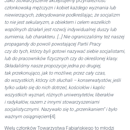
Jako Stowarzyszenie akceptujemy przynależność
członkowską mężczyzn i kobiet każdego wyznania lub
niewierzących, zdecydowanie podkreślając, że socjalizm
to nie jest sekularyzm, a obiektem i celem wszelkich
wspólnych działań jest rozwój indywidualnej duszy lub
sumienia, lub charakteru. […] Nie ograniczaliśmy też naszej
propagandy do powoli powstającej Partii Pracy
czy do tych, którzy byli gotowi nazywać siebie socjalistami,
lub do pracowników fizycznych czy do określonej klasy.
Składaliśmy nasze propozycje jedna po drugiej,
tak przekonująco, jak to możliwe, przez cały czas,
do wszystkich, którzy ich słuchali – konserwatystów, jeśli
tylko udało się do nich dotrzeć, kościołów i kaplic
wszystkich wyznań, różnych uniwersytetów, liberałów
i radykałów, razem z innymi stowarzyszeniami
socjalistycznymi. Nazywało się to „przenikaniem” i było
ważnym osiągnięciem
[4].
Wielu członków Towarzystwa Fabiańskiego to młodzi