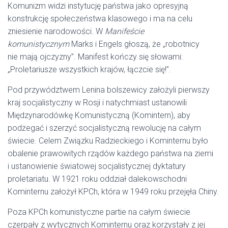
Komunizm widzi instytucję państwa jako opresyjną
konstrukcję społeczeństwa klasowego i ma na celu
zniesienie narodowości. W
Manifeście
komunistycznym
Marks i Engels głoszą, że „robotnicy
nie mają ojczyzny”. Manifest kończy się słowami:
„Proletariusze wszystkich krajów, łączcie się!”.
Pod przywództwem Lenina bolszewicy założyli pierwszy
kraj socjalistyczny w Rosji i natychmiast ustanowili
Międzynarodówkę Komunistyczną (Komintern), aby
podżegać i szerzyć socjalistyczną rewolucję na całym
świecie. Celem Związku Radzieckiego i Kominternu było
obalenie prawowitych rządów każdego państwa na ziemi
i ustanowienie światowej socjalistycznej dyktatury
proletariatu. W 1921 roku oddział dalekowschodni
Kominternu założył KPCh, która w 1949 roku przejęła Chiny.
Poza KPCh komunistyczne partie na całym świecie
czerpały z wytycznych Kominternu oraz korzystały z jej