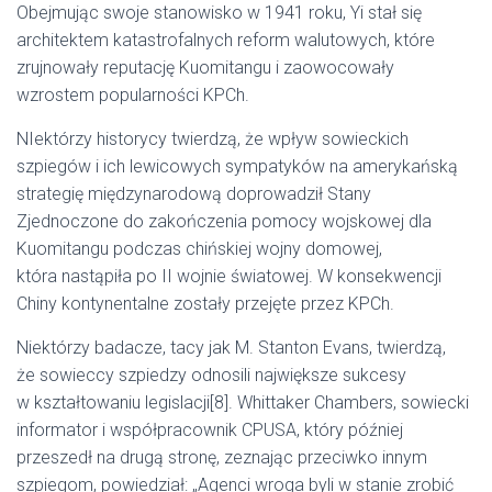
Obejmując swoje stanowisko w 1941 roku, Yi stał się
architektem katastrofalnych reform walutowych, które
zrujnowały reputację Kuomitangu i zaowocowały
wzrostem popularności KPCh.
NIektórzy historycy twierdzą, że wpływ sowieckich
szpiegów i ich lewicowych sympatyków na amerykańską
strategię międzynarodową doprowadził Stany
Zjednoczone do zakończenia pomocy wojskowej dla
Kuomitangu podczas chińskiej wojny domowej,
która nastąpiła po II wojnie światowej. W konsekwencji
Chiny kontynentalne zostały przejęte przez KPCh.
Niektórzy badacze, tacy jak M. Stanton Evans, twierdzą,
że sowieccy szpiedzy odnosili największe sukcesy
w kształtowaniu legislacji[8]. Whittaker Chambers, sowiecki
informator i współpracownik CPUSA, który później
przeszedł na drugą stronę, zeznając przeciwko innym
szpiegom, powiedział: „Agenci wroga byli w stanie zrobić