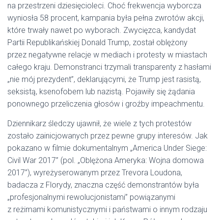
na przestrzeni dziesięcioleci. Choć frekwencja wyborcza
wyniosła 58 procent, kampania była pełna zwrotów akcji,
które trwały nawet po wyborach. Zwycięzca, kandydat
Partii Republikańskiej Donald Trump, został oblężony
przez negatywne relacje w mediach i protesty w miastach
całego kraju. Demonstranci trzymali transparenty z hasłami
„nie mój prezydent”, deklarującymi, że Trump jest rasistą,
seksistą, ksenofobem lub nazistą. Pojawiły się żądania
ponownego przeliczenia głosów i groźby impeachmentu.
Dziennikarz śledczy ujawnił, że wiele z tych protestów
zostało zainicjowanych przez pewne grupy interesów. Jak
pokazano w filmie dokumentalnym „America Under Siege:
Civil War 2017” (pol. „Oblężona Ameryka: Wojna domowa
2017”), wyreżyserowanym przez Trevora Loudona,
badacza z Florydy, znaczna część demonstrantów była
„profesjonalnymi rewolucjonistami” powiązanymi
z reżimami komunistycznymi i państwami o innym rodzaju