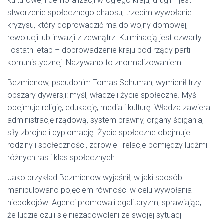
kulturowej i demoralizacji wrogiego kraju; drugim jest
stworzenie społecznego chaosu; trzecim wywołanie
kryzysu, który doprowadzić ma do wojny domowej,
rewolucji lub inwazji z zewnątrz. Kulminacją jest czwarty
i ostatni etap – doprowadzenie kraju pod rządy partii
komunistycznej. Nazywano to znormalizowaniem.
Bezmienow, pseudonim Tomas Schuman, wymienił trzy
obszary dywersji: myśl, władzę i życie społeczne. Myśl
obejmuje religię, edukację, media i kulturę. Władza zawiera
administrację rządową, system prawny, organy ścigania,
siły zbrojne i dyplomację. Życie społeczne obejmuje
rodziny i społeczności, zdrowie i relacje pomiędzy ludźmi
różnych ras i klas społecznych.
Jako przykład Bezmienow wyjaśnił, w jaki sposób
manipulowano pojęciem równości w celu wywołania
niepokojów. Agenci promowali egalitaryzm, sprawiając,
że ludzie czuli się niezadowoleni ze swojej sytuacji