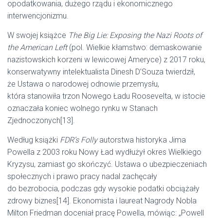
opodatkowania, dużego rządu i ekonomicznego
interwencjonizmu.
W swojej książce
The Big Lie: Exposing the Nazi Roots of
the American Left
(pol. Wielkie kłamstwo: demaskowanie
nazistowskich korzeni w lewicowej Ameryce) z 2017 roku,
konserwatywny intelektualista Dinesh D’Souza twierdził,
że Ustawa o narodowej odnowie przemysłu,
która stanowiła trzon Nowego Ładu Roosevelta, w istocie
oznaczała koniec wolnego rynku w Stanach
Zjednoczonych[13].
Według książki
FDR’s Folly
autorstwa historyka Jima
Powella z 2003 roku Nowy Ład wydłużył okres Wielkiego
Kryzysu, zamiast go skończyć. Ustawa o ubezpieczeniach
społecznych i prawo pracy nadal zachęcały
do bezrobocia, podczas gdy wysokie podatki obciążały
zdrowy biznes[14]. Ekonomista i laureat Nagrody Nobla
Milton Friedman doceniał pracę Powella, mówiąc: „Powell