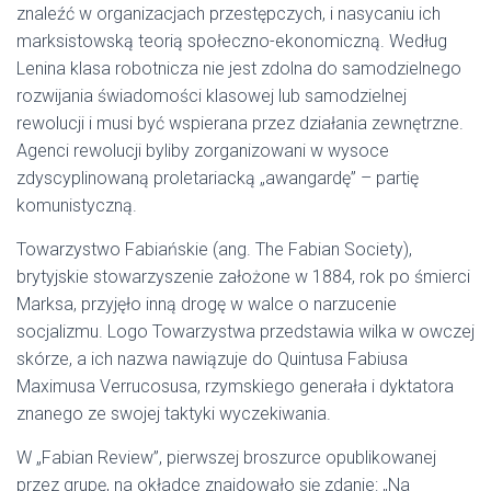
znaleźć w organizacjach przestępczych, i nasycaniu ich
marksistowską teorią społeczno-ekonomiczną. Według
Lenina klasa robotnicza nie jest zdolna do samodzielnego
rozwijania świadomości klasowej lub samodzielnej
rewolucji i musi być wspierana przez działania zewnętrzne.
Agenci rewolucji byliby zorganizowani w wysoce
zdyscyplinowaną proletariacką „awangardę” – partię
komunistyczną.
Towarzystwo Fabiańskie (ang. The Fabian Society),
brytyjskie stowarzyszenie założone w 1884, rok po śmierci
Marksa, przyjęło inną drogę w walce o narzucenie
socjalizmu. Logo Towarzystwa przedstawia wilka w owczej
skórze, a ich nazwa nawiązuje do Quintusa Fabiusa
Maximusa Verrucosusa, rzymskiego generała i dyktatora
znanego ze swojej taktyki wyczekiwania.
W „Fabian Review”, pierwszej broszurce opublikowanej
przez grupę, na okładce znajdowało się zdanie: „Na