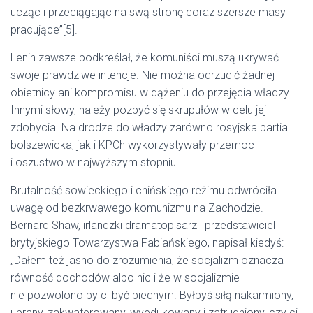
ucząc i przeciągając na swą stronę coraz szersze masy
pracujące”[5].
Lenin zawsze podkreślał, że komuniści muszą ukrywać
swoje prawdziwe intencje. Nie można odrzucić żadnej
obietnicy ani kompromisu w dążeniu do przejęcia władzy.
Innymi słowy, należy pozbyć się skrupułów w celu jej
zdobycia. Na drodze do władzy zarówno rosyjska partia
bolszewicka, jak i KPCh wykorzystywały przemoc
i oszustwo w najwyższym stopniu.
Brutalność sowieckiego i chińskiego reżimu odwróciła
uwagę od bezkrwawego komunizmu na Zachodzie.
Bernard Shaw, irlandzki dramatopisarz i przedstawiciel
brytyjskiego Towarzystwa Fabiańskiego, napisał kiedyś:
„Dałem też jasno do zrozumienia, że socjalizm oznacza
równość dochodów albo nic i że w socjalizmie
nie pozwolono by ci być biednym. Byłbyś siłą nakarmiony,
ubrany, zakwaterowany, wyedukowany i zatrudniony, czy ci