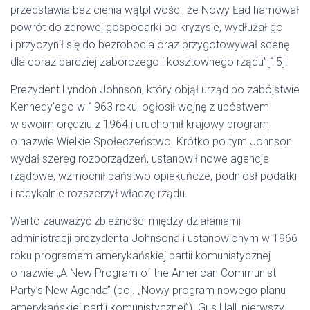
przedstawia bez cienia wątpliwości, że Nowy Ład hamował
powrót do zdrowej gospodarki po kryzysie, wydłużał go
i przyczynił się do bezrobocia oraz przygotowywał scenę
dla coraz bardziej zaborczego i kosztownego rządu”[15].
Prezydent Lyndon Johnson, który objął urząd po zabójstwie
Kennedy’ego w 1963 roku, ogłosił wojnę z ubóstwem
w swoim orędziu z 1964 i uruchomił krajowy program
o nazwie Wielkie Społeczeństwo. Krótko po tym Johnson
wydał szereg rozporządzeń, ustanowił nowe agencje
rządowe, wzmocnił państwo opiekuńcze, podniósł podatki
i radykalnie rozszerzył władzę rządu.
Warto zauważyć zbieżności między działaniami
administracji prezydenta Johnsona i ustanowionym w 1966
roku programem amerykańskiej partii komunistycznej
o nazwie „A New Program of the American Communist
Party’s New Agenda” (pol. „Nowy program nowego planu
amerykańskiej partii komunistycznej”). Gus Hall, pierwszy