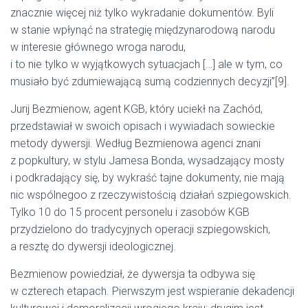
znacznie więcej niż tylko wykradanie dokumentów. Byli
w stanie wpłynąć na strategię międzynarodową narodu
w interesie głównego wroga narodu,
i to nie tylko w wyjątkowych sytuacjach […] ale w tym, co
musiało być zdumiewającą sumą codziennych decyzji”[9].
Jurij Bezmienow, agent KGB, który uciekł na Zachód,
przedstawiał w swoich opisach i wywiadach sowieckie
metody dywersji. Według Bezmienowa agenci znani
z popkultury, w stylu Jamesa Bonda, wysadzający mosty
i podkradający się, by wykraść tajne dokumenty, nie mają
nic wspólnegoo z rzeczywistością działań szpiegowskich.
Tylko 10 do 15 procent personelu i zasobów KGB
przydzielono do tradycyjnych operacji szpiegowskich,
a resztę do dywersji ideologicznej.
Bezmienow powiedział, że dywersja ta odbywa się
w czterech etapach. Pierwszym jest wspieranie dekadencji