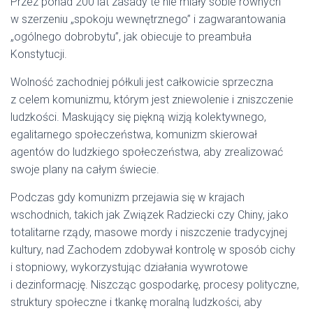
Przez ponad 200 lat zasady te nie miały sobie równych
w szerzeniu „spokoju wewnętrznego” i zagwarantowania
„ogólnego dobrobytu”, jak obiecuje to preambuła
Konstytucji.
Wolność zachodniej półkuli jest całkowicie sprzeczna
z celem komunizmu, którym jest zniewolenie i zniszczenie
ludzkości. Maskujący się piękną wizją kolektywnego,
egalitarnego społeczeństwa, komunizm skierował
agentów do ludzkiego społeczeństwa, aby zrealizować
swoje plany na całym świecie.
Podczas gdy komunizm przejawia się w krajach
wschodnich, takich jak Związek Radziecki czy Chiny, jako
totalitarne rządy, masowe mordy i niszczenie tradycyjnej
kultury, nad Zachodem zdobywał kontrolę w sposób cichy
i stopniowy, wykorzystując działania wywrotowe
i dezinformację. Niszcząc gospodarkę, procesy polityczne,
struktury społeczne i tkankę moralną ludzkości, aby