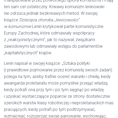
manipulowane przez potwornego upiora komunizmu i mają
ten sam cel ostateczny. Krwawy komunizm leninowski
nie odrzuca jednak bezkrwawych metod. W swojej
książce
Dziecięca choroba „lewicowości”
w komunizmie
Lenin krytykował partie komunistyczne
Europy Zachodniej, które odmawiały współpracy
z „reakcjonistycznymi”, jak to nazywał, związkami
zawodowymi lub odmawiały wstępu do parlamentów
„kapitalistycznych” krajów.
Lenin napisał w swojej książce: „Sztuka polityki
(i prawidłowe pojmowanie przez komunistę swoich zadań)
polega na tym, ażeby trafnie ocenić warunki i chwilę, kiedy
awangarda proletariatu może pomyślnie przejąć władzę,
kiedy potrafi ona przy tym i po tym sięgnąć po władzę
i uzyskać wystarczające poparcie ze strony dostatecznie
szerokich warstw klasy robotniczej i nieproletariackich mas
pracujących, kiedy potrafi po tym podtrzymywać,
wzmacniać, rozszerzać swoje panowanie, wychowując,