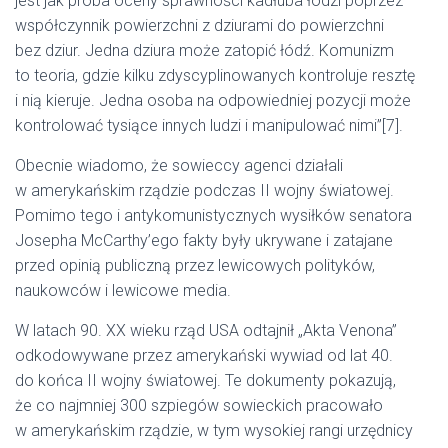
jest jak próba oceny sprawności kadłuba łodzi poprzez
współczynnik powierzchni z dziurami do powierzchni
bez dziur. Jedna dziura może zatopić łódź. Komunizm
to teoria, gdzie kilku zdyscyplinowanych kontroluje resztę
i nią kieruje. Jedna osoba na odpowiedniej pozycji może
kontrolować tysiące innych ludzi i manipulować nimi”[7].
Obecnie wiadomo, że sowieccy agenci działali
w amerykańskim rządzie podczas II wojny światowej.
Pomimo tego i antykomunistycznych wysiłków senatora
Josepha McCarthy’ego fakty były ukrywane i zatajane
przed opinią publiczną przez lewicowych polityków,
naukowców i lewicowe media.
W latach 90. XX wieku rząd USA odtajnił „Akta Venona”
odkodowywane przez amerykański wywiad od lat 40.
do końca II wojny światowej. Te dokumenty pokazują,
że co najmniej 300 szpiegów sowieckich pracowało
w amerykańskim rządzie, w tym wysokiej rangi urzędnicy