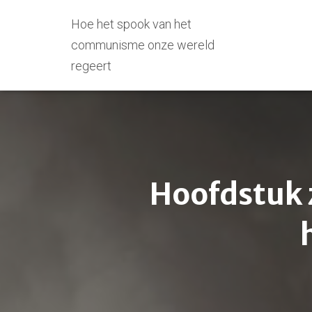
Hoe het spook van het
communisme onze wereld
regeert
Hoofdstuk 