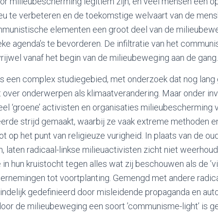
 milieubescherming legitiem zijn, en veel mensen een o
eu te verbeteren en de toekomstige welvaart van de mensh
ommunistische elementen een groot deel van de milieube
eke agenda’s te bevorderen. De infiltratie van het communi
rijwel vanaf het begin van de milieubeweging aan de gang.
s een complex studiegebied, met onderzoek dat nog lang 
 over onderwerpen als klimaatverandering. Maar onder inv
el ‘groene’ activisten en organisaties milieubescherming 
eerde strijd gemaakt, waarbij ze vaak extreme methoden en
t op het punt van religieuze vurigheid. In plaats van de ou
, laten radicaal-linkse milieuactivisten zicht niet weerhou
ie in hun kruistocht tegen alles wat zij beschouwen als de ’vi
ndernemingen tot voortplanting. Gemengd met andere radic
indelijk gedefinieerd door misleidende propaganda en autor
oor de milieubeweging een soort ’communisme-light’ is g