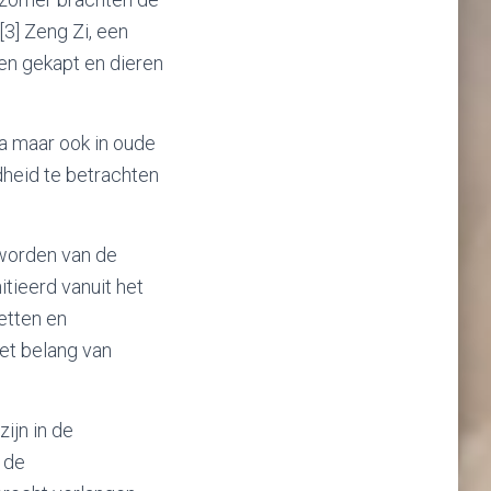
[3] Zeng Zi, een
den gekapt en dieren
na maar ook in oude
dheid te betrachten
eworden van de
tieerd vanuit het
etten en
het belang van
ijn in de
 de