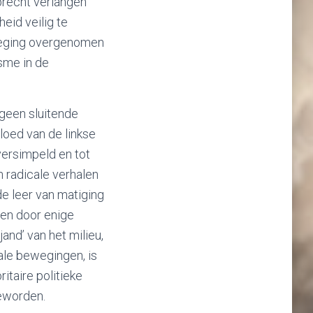
precht verlangen
eid veilig te
weging overgenomen
sme in de
geen sluitende
loed van de linkse
versimpeld en tot
 radicale verhalen
de leer van matiging
den door enige
jand’ van het milieu,
ale bewegingen, is
itaire politieke
eworden.