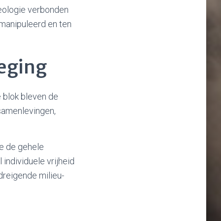
deologie verbonden
manipuleerd en ten
eging
 blok bleven de
samenlevingen,
ie de gehele
individuele vrijheid
dreigende milieu-