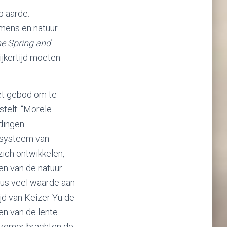
p aarde.
mens en natuur.
he Spring and
ijkertijd moeten
het gebod om te
stelt: “Morele
dingen
 systeem van
ich ontwikkelen,
gen van de natuur
dus veel waarde aan
jd van Keizer Yu de
en van de lente
e zomer brachten de