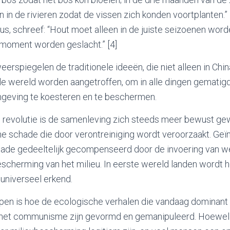
in de rivieren zodat de vissen zich konden voortplanten.” 
ius, schreef: “Hout moet alleen in de juiste seizoenen wor
e moment worden geslacht.” [4]
weerspiegelen de traditionele ideeën, die niet alleen in Chi
le wereld worden aangetroffen, om in alle dingen gematig
omgeving te koesteren en te beschermen.
le revolutie is de samenleving zich steeds meer bewust g
e schade die door verontreiniging wordt veroorzaakt. Geïni
ade gedeeltelijk gecompenseerd door de invoering van w
escherming van het milieu. In eerste wereld landen wordt 
universeel erkend.
en is hoe de ecologische verhalen die vandaag dominant z
 het communisme zijn gevormd en gemanipuleerd. Hoewel