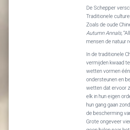
De Schepper versch
Traditionele cultur
Zoals de oude Chin
Autumn Annals,
“Al
mensen de natuur r
In de traditionele 
vermijden kwaad te
wetten vormen één 
ondersteunen en be
wetten dat ervoor 
elk in hun eigen or
hun gang gaan zonde
de bescherming van 
Grote ongeveer vier
geen bijlen naar he