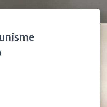
munisme
)