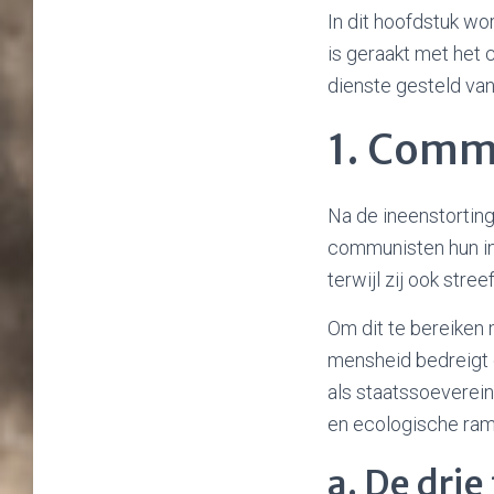
In dit hoofdstuk w
is geraakt met het
dienste gesteld va
1. Comm
Na de ineenstortin
communisten hun in
terwijl zij ook str
Om dit te bereiken
mensheid bedreigt e
als staatssoeverein
en ecologische ram
a. De dri