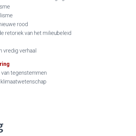
isme
alisme
 nieuwe rood
de retoriek van het milieubeleid
n vredig verhaal
ring
ng van tegenstemmen
de klimaatwetenschap
g