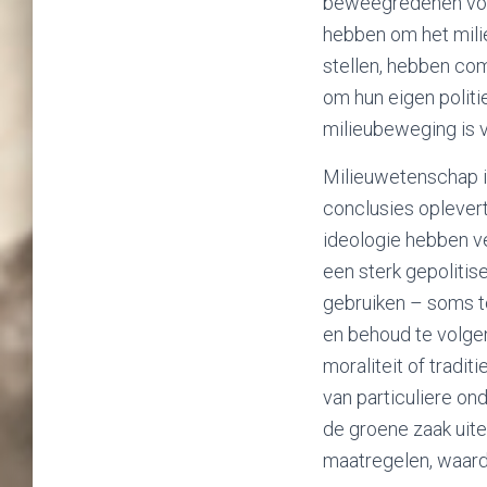
beweegredenen voor
hebben om het mili
stellen, hebben c
om hun eigen politi
milieubeweging is v
Milieuwetenschap i
conclusies oplevert
ideologie hebben ve
een sterk gepolitis
gebruiken – soms to
en behoud te volgen
moraliteit of tradit
van particuliere o
de groene zaak uite
maatregelen, waard