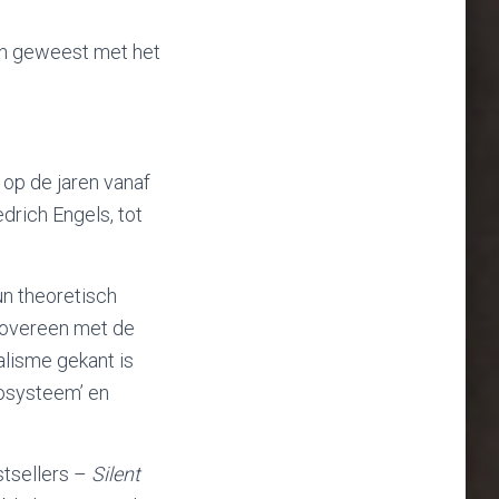
en geweest met het
 op de jaren vanaf
drich Engels, tot
un theoretisch
 overeen met de
lisme gekant is
cosysteem’ en
stsellers –
Silent