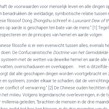
aft de voorwaarden voor menselijk leven en alle dingen o
en benadrukken de weldadige, symbiotische relatie tussen 
ese filosoof Dong Zhongshu schreef in
Luxuriant Dew of t
les op aarde is geschapen ten bate van de mens.” [1] Tegel
especteren en de principes van hemel en aarde volgen.
Chinese filosofie is er een evenwicht tussen alles, evenals 
 doen. De Confucianistische
Doctrine van het Gemiddelde
systeem met de wetten via dewelke hemel en aarde alle 
vatten, overschaduwen en overkappen. … Het is ditzelfde
zorgt dat alle geschapen dingen worden voortgebracht en z
de en systeem, zonder elkaar te schaden; dat de verrichtin
r conflict of verwarring.” [2] De Chinese ouden hechtten 
het milieu. Volgens legendarische overleveringen, in de ti
 millennia geleden, “brachten de mensen in de drie maand
t bos zodat het bos kon bloeien; in de drie maanden van d