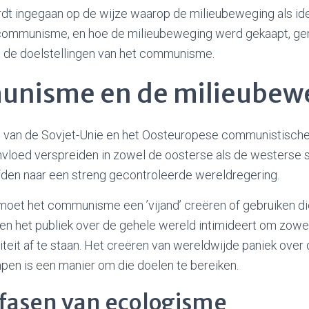
ordt ingegaan op de wijze waarop de milieubeweging als i
 communisme, en hoe de milieubeweging werd gekaapt, ge
n de doelstellingen van het communisme.
unisme en de milieubew
g van de Sovjet-Unie en het Oosteuropese communistische
vloed verspreiden in zowel de oosterse als de westerse 
eefden naar een streng gecontroleerde wereldregering.
 moet het communisme een ’vijand’ creëren of gebruiken d
n het publiek over de gehele wereld intimideert om zowel 
iteit af te staan. Het creëren van wereldwijde paniek over 
pen is een manier om die doelen te bereiken.
e fasen van ecologisme