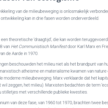
ikkeling van de milieubeweging is onlosmakelijk verbond
ntwikkeling kan in drie fasen worden onderverdeeld.
een theoretische ’draagtijd’, die kan worden teruggevoerd
48 van
Het Communistisch Manifest
door Karl Marx en Frie
van de Aarde in 1970.
ingen beschouwden het milieu niet als het brandpunt van h
 marxistisch atheïsme en materialisme kwamen van nature
e moderne milieubeweging. Marx verklaarde dat het kapita
t wil zeggen, het milieu). Marxisten bedachten de term ’e
 stilletjes met verschillende publieke kwesties.
nnium van deze fase, van 1960 tot 1970, brachten twee be