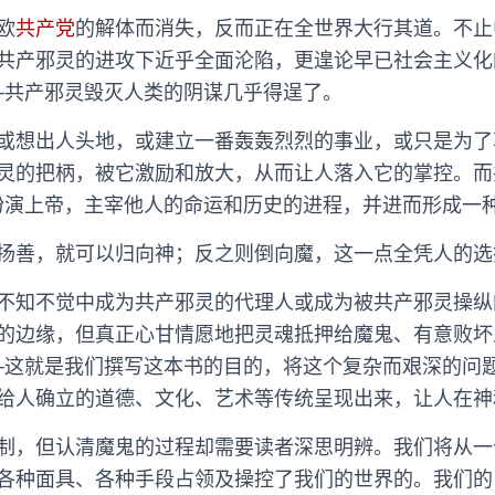
欧
共产党
的解体而消失，反而正在全世界大行其道。不止
共产邪灵的进攻下近乎全面沦陷，更遑论早已社会主义化
─共产邪灵毁灭人类的阴谋几乎得逞了。
或想出人头地，或建立一番轰轰烈烈的事业，或只是为了
灵的把柄，被它激励和放大，从而让人落入它的掌控。而
扮演上帝，主宰他人的命运和历史的进程，并进而形成一
扬善，就可以归向神；反之则倒向魔，这一点全凭人的选
不知不觉中成为共产邪灵的代理人或成为被共产邪灵操纵的
的边缘，但真正心甘情愿地把灵魂抵押给魔鬼、有意败坏
─这就是我们撰写这本书的目的，将这个复杂而艰深的问
给人确立的道德、文化、艺术等传统呈现出来，让人在神
制，但认清魔鬼的过程却需要读者深思明辨。我们将从一
各种面具、各种手段占领及操控了我们的世界的。我们的