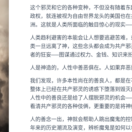
这个邪灵和它的各种变种，不但没有随着东
政权，就连被视为自由世界龙头的美国也在
洲。这就是人类所面临的触目惊心的现实─
人类趋利避害的本能会让人想要逃避苦难，
类一旦远离了神，这些念头都会成为共产邪
者的狂妄──图谋通过权力、金钱、知识来
人是神造的，人性中善恶俱在。人如果弃恶
我们发现，许多本性尚在的善良人，都是在
整体上已经在共产邪灵的诱惑下堕落到毁灭
人性中的善良还是给了人摆脱邪灵的机会─
看清共产邪灵的各种伎俩，更重要的是将神
人的善念一出，神就会帮助人跳出魔鬼的控
年来的历史潮流及演变，辨析魔鬼是如何以