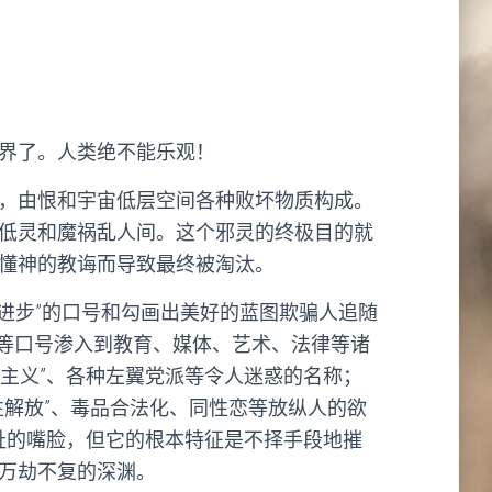
界了。人类绝不能乐观！
，由恨和宇宙低层空间各种败坏物质构成。
低灵和魔祸乱人间。这个邪灵的终极目的就
懂神的教诲而导致最终被淘汰。
进步”的口号和勾画出美好的蓝图欺骗人追随
”等口号渗入到教育、媒体、艺术、法律等诸
思主义”、各种左翼党派等令人迷惑的名称；
、“性解放”、毒品合法化、同性恋等放纵人的欲
祉的嘴脸，但它的根本特征是不择手段地摧
万劫不复的深渊。