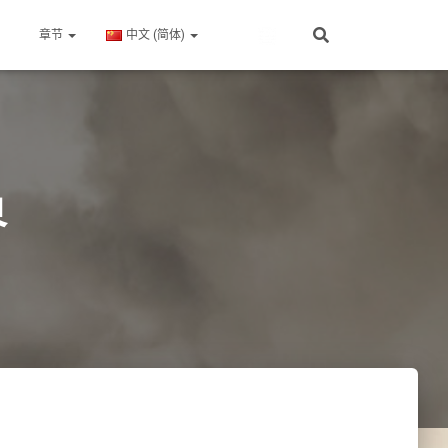
章节
中文 (简体)
界