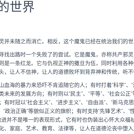
的世界
灵并未随之而消亡。相反，这个魔鬼已经在统治我们的世
寻找出路时一个失败了的尝试。它是魔鬼，亦称共产邪灵
则是一条红龙。它与仇视正神的撒旦为伍，同时利用各种
头，让人不信神，让人的道德败坏到背弃神和传统，听不
血海的暴力来恐吓不肯追随它的人；有时打着“科学”、“
未来的发展方向；有时则以“民主”、“平等”、“社会公正
有时冠以“社会主义”、“进步主义”、“自由派”、“新马克
化”、“政治正确”等貌似正义的旗帜；有时支持“先锋艺术”
激进并不是唯一的表现形式，它有时也伪装出心怀大众福
化、家庭、艺术、教育、法律等，让人在道德沦丧中堕入