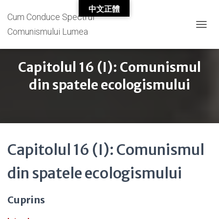
中文正體
Cum Conduce Spectrul
Comunismului Lumea
T
O
G
G
Capitolul 16 (I): Comunismul
L
E
din spatele ecologismului
N
A
V
I
G
A
T
Capitolul 16 (I): Comunismul
I
O
din spatele ecologismului
N
Cuprins