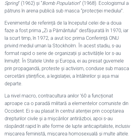
Spring
” (1962) și “
Bomb Population
” (1968). Ecologismul a
pătruns în arena publică sub masca “protecției mediului”.
Evenimentul de referință de la începutul celei de-a doua
faze a fost prima „Zi a Pământului” desfășurată în 1970, iar
la scurt timp, în 1972, a avut loc prima Conferință ONU
privind mediul uman la Stockholm. În acest stadiu, s-au
format rapid o serie de organizații și activitățile lor s-au
înmulțit. În Statele Unite și Europa, ei au presat guvernele
prin propagandă, proteste și activism, conduse sub masca
cercetării științifice, a legislației, a întâlnirilor și așa mai
departe.
La nivel macro, contracultura anilor ’60 a funcționat
aproape ca o paradă militară a elementelor comuniste din
Occident. Ei s-au plasat în centrul atenției prin cooptarea
drepturilor civile și a mișcărilor antirăzboi, apoi s-au
răspândit rapid în alte forme de lupte anticapitaliste, inclusiv
mișcarea feministă, mișcarea homosexuală și multe altele.