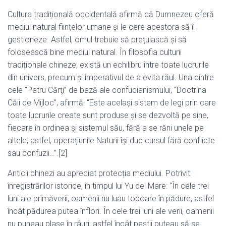
Cultura tradițională occidentală afirmă că Dumnezeu oferă
mediul natural ființelor umane și le cere acestora să îl
gestioneze. Astfel, omul trebuie să prețuiască și să
folosească bine mediul natural. În filosofia culturii
tradiționale chineze, există un echilibru între toate lucrurile
din univers, precum și imperativul de a evita răul. Una dintre
cele “Patru Cărţi” de bază ale confucianismului, “Doctrina
Căii de Mijloc”, afirmă: “Este același sistem de legi prin care
toate lucrurile create sunt produse și se dezvoltă pe sine,
fiecare în ordinea și sistemul său, fără a se răni unele pe
altele; astfel, operațiunile Naturii își duc cursul fără conflicte
sau confuzii…”.[2]
Anticii chinezi au apreciat protecția mediului. Potrivit
înregistrărilor istorice, în timpul lui Yu cel Mare: “În cele trei
luni ale primăverii, oamenii nu luau topoare în pădure, astfel
încât pădurea putea înflori. În cele trei luni ale verii, oamenii
nu puneau plase în râuri, astfel încât peștii puteau să se