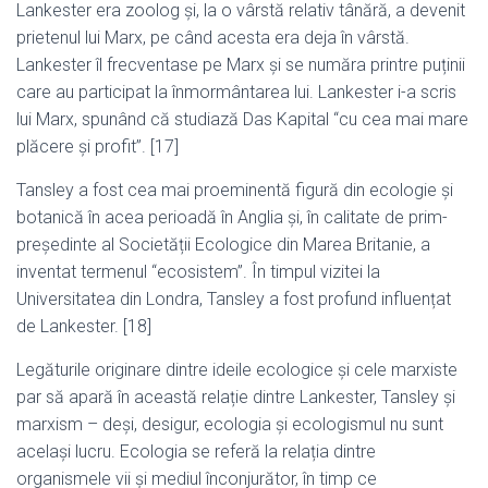
Lankester era zoolog și, la o vârstă relativ tânără, a devenit
prietenul lui Marx, pe când acesta era deja în vârstă.
Lankester îl frecventase pe Marx și se număra printre puținii
care au participat la înmormântarea lui. Lankester i-a scris
lui Marx, spunând că studiază Das Kapital “cu cea mai mare
plăcere și profit”. [17]
Tansley a fost cea mai proeminentă figură din ecologie și
botanică în acea perioadă în Anglia și, în calitate de prim-
președinte al Societății Ecologice din Marea Britanie, a
inventat termenul “ecosistem”. În timpul vizitei la
Universitatea din Londra, Tansley a fost profund influențat
de Lankester. [18]
Legăturile originare dintre ideile ecologice și cele marxiste
par să apară în această relație dintre Lankester, Tansley și
marxism – deși, desigur, ecologia și ecologismul nu sunt
același lucru. Ecologia se referă la relația dintre
organismele vii și mediul înconjurător, în timp ce