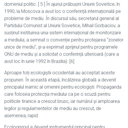
domeniul politic. [ 5 ] În ajunul prăbușirii Uniunii Sovietice, în
1990, la Moscova a avut loc o conferință internațională pe
probleme de mediu. În discursul său, secretarul general al
Partidului Comunist al Uniunii Sovietice, Mihail Gorbaciov, a
susținut instituirea unui sistem internațional de monitorizare
a mediului, a semnat o convenție pentru protejarea “zonelor
unice de mediu”, și-a exprimat sprijinul pentru programele
ONU de mediu și a solicitat o conferință ulterioară (care a
avut loc în iunie 1992 în Brazilia). [6]
Aproape toți ecologiștii occidentali au acceptat aceste
propuneri. În această etapă, încălzirea globală a devenit
principalul inamic al omenirii pentru ecologiști. Propaganda
care folosea protecția mediului ca pe o scuză pentru
politicile tiranice a crescut brusc, iar numărul și amploarea
legilor și regulamentelor de mediu au crescut, de
asemenea, rapid.
Ecologismul a devenit instrumentul principal pentru