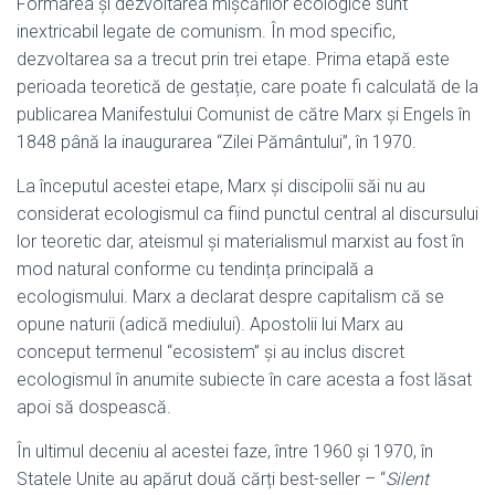
Formarea și dezvoltarea mișcărilor ecologice sunt
inextricabil legate de comunism. În mod specific,
dezvoltarea sa a trecut prin trei etape. Prima etapă este
perioada teoretică de gestație, care poate fi calculată de la
publicarea Manifestului Comunist de către Marx și Engels în
1848 până la inaugurarea “Zilei Pământului”, în 1970.
La începutul acestei etape, Marx și discipolii săi nu au
considerat ecologismul ca fiind punctul central al discursului
lor teoretic dar, ateismul și materialismul marxist au fost în
mod natural conforme cu tendința principală a
ecologismului. Marx a declarat despre capitalism că se
opune naturii (adică mediului). Apostolii lui Marx au
conceput termenul “ecosistem” și au inclus discret
ecologismul în anumite subiecte în care acesta a fost lăsat
apoi să dospească.
În ultimul deceniu al acestei faze, între 1960 și 1970, în
Statele Unite au apărut două cărți best-seller – “
Silent