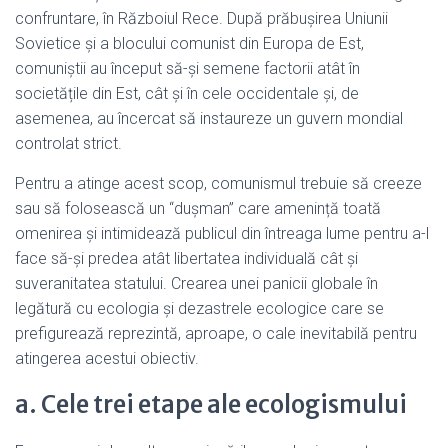
confruntare, în Războiul Rece. După prăbușirea Uniunii
Sovietice și a blocului comunist din Europa de Est,
comuniștii au început să-și semene factorii atât în ​​
societățile din Est, cât și în cele occidentale și, de
asemenea, au încercat să instaureze un guvern mondial
controlat strict.
Pentru a atinge acest scop, comunismul trebuie să creeze
sau să folosească un “dușman” care amenință toată
omenirea și intimidează publicul din întreaga lume pentru a-l
face să-și predea atât libertatea individuală cât și
suveranitatea statului. Crearea unei panicii globale în
legătură cu ecologia și dezastrele ecologice care se
prefigurează reprezintă, aproape, o cale inevitabilă pentru
atingerea acestui obiectiv.
a. Cele trei etape ale ecologismului