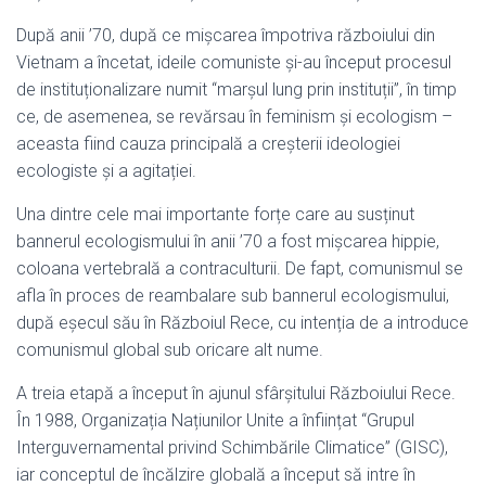
După anii ’70, după ce mișcarea împotriva războiului din
Vietnam a încetat, ideile comuniste și-au început procesul
de instituționalizare numit “marșul lung prin instituții”, în timp
ce, de asemenea, se revărsau în feminism și ecologism –
aceasta fiind cauza principală a creșterii ideologiei
ecologiste și a agitației.
Una dintre cele mai importante forțe care au susținut
bannerul ecologismului în anii ’70 a fost mișcarea hippie,
coloana vertebrală a contraculturii. De fapt, comunismul se
afla în proces de reambalare sub bannerul ecologismului,
după eșecul său în Războiul Rece, cu intenția de a introduce
comunismul global sub oricare alt nume.
A treia etapă a început în ajunul sfârșitului Războiului Rece.
În 1988, Organizația Națiunilor Unite a înființat “Grupul
Interguvernamental privind Schimbările Climatice” (GISC),
iar conceptul de încălzire globală a început să intre în