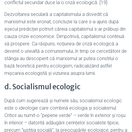
conflictul secundar duce la o criză ecologică. [19]
Dezvoltarea seculară a capitalismului a dovedit că
marxismul este eronat, concluzie la care s-a ajuns după
eșecul predicției potrivit căreia capitalismul s-ar prăbuși din
cauza crizei economice. Dimpotrivă, capitalismul continuă
să prospere. Ca răspuns, noțiunea de criză ecologică a
devenit o unealtă a comunismului, în timp ce cercetătorii de
stânga au descoperit că marxismul ar putea constitui o
bază teoretică pentru ecologism, radicalizând astfel
mișcarea ecologistă și viziunea asupra lumii.
d. Socialismul ecologic
După cum sugerează și numele său, socialismul ecologic
este o ideologie care combină ecologia și socialismul.
Criticii au numit-o “pepene verde” – verde în exterior și roșu
în interior – datorită adăugării cerințelor socialiste tipice,
precum “justiția socială”, la preocupările ecologice, pentru a