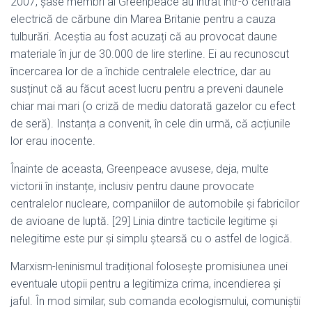
2007, șase membri ai Greenpeace au intrat într-o centrală
electrică de cărbune din Marea Britanie pentru a cauza
tulburări. Aceștia au fost acuzați că au provocat daune
materiale în jur de 30.000 de lire sterline. Ei au recunoscut
încercarea lor de a închide centralele electrice, dar au
susținut că au făcut acest lucru pentru a preveni daunele
chiar mai mari (o criză de mediu datorată gazelor cu efect
de seră). Instanța a convenit, în cele din urmă, că acțiunile
lor erau inocente.
Înainte de aceasta, Greenpeace avusese, deja, multe
victorii în instanțe, inclusiv pentru daune provocate
centralelor nucleare, companiilor de automobile și fabricilor
de avioane de luptă. [29] Linia dintre tacticile legitime și
nelegitime este pur și simplu ștearsă cu o astfel de logică.
Marxism-leninismul tradițional folosește promisiunea unei
eventuale utopii pentru a legitimiza crima, incendierea și
jaful. În mod similar, sub comanda ecologismului, comuniștii