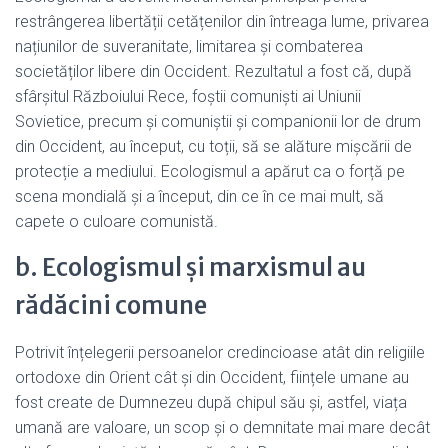
restrângerea libertății cetățenilor din întreaga lume, privarea
națiunilor de suveranitate, limitarea și combaterea
societăților libere din Occident. Rezultatul a fost că, după
sfârșitul Războiului Rece, foștii comuniști ai Uniunii
Sovietice, precum și comuniștii și companionii lor de drum
din Occident, au început, cu toții, să se alăture mișcării de
protecție a mediului. Ecologismul a apărut ca o forță pe
scena mondială și a început, din ce în ce mai mult, să
capete o culoare comunistă.
b. Ecologismul și marxismul au
rădăcini comune
Potrivit înțelegerii persoanelor credincioase atât din religiile
ortodoxe din Orient cât și din Occident, ființele umane au
fost create de Dumnezeu după chipul său și, astfel, viața
umană are valoare, un scop și o demnitate mai mare decât