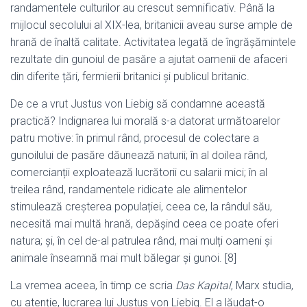
randamentele culturilor au crescut semnificativ. Până la
mijlocul secolului al XIX-lea, britanicii aveau surse ample de
hrană de înaltă calitate. Activitatea legată de îngrășămintele
rezultate din gunoiul de pasăre a ajutat oamenii de afaceri
din diferite țări, fermierii britanici și publicul britanic.
De ce a vrut Justus von Liebig să condamne această
practică? Indignarea lui morală s-a datorat următoarelor
patru motive: în primul rând, procesul de colectare a
gunoilului de pasăre dăunează naturii; în al doilea rând,
comercianții exploatează lucrătorii cu salarii mici; în al
treilea rând, randamentele ridicate ale alimentelor
stimulează creșterea populației, ceea ce, la rândul său,
necesită mai multă hrană, depășind ceea ce poate oferi
natura; și, în cel de-al patrulea rând, mai mulți oameni și
animale înseamnă mai mult bălegar și gunoi. [8]
La vremea aceea, în timp ce scria
Das Kapital
, Marx studia,
cu atenție, lucrarea lui Justus von Liebig. El a lăudat-o