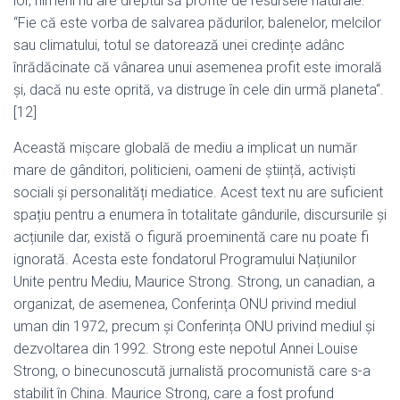
lor, nimeni nu are dreptul să profite de resursele naturale:
“Fie că este vorba de salvarea pădurilor, balenelor, melcilor
sau climatului, totul se datorează unei credințe adânc
înrădăcinate că vânarea unui asemenea profit este imorală
și, dacă nu este oprită, va distruge în cele din urmă planeta“.
[12]
Această mișcare globală de mediu a implicat un număr
mare de gânditori, politicieni, oameni de știință, activiști
sociali și personalități mediatice. Acest text nu are suficient
spațiu pentru a enumera în totalitate gândurile, discursurile și
acțiunile dar, există o figură proeminentă care nu poate fi
ignorată. Acesta este fondatorul Programului Națiunilor
Unite pentru Mediu, Maurice Strong. Strong, un canadian, a
organizat, de asemenea, Conferința ONU privind mediul
uman din 1972, precum și Conferința ONU privind mediul și
dezvoltarea din 1992. Strong este nepotul Annei Louise
Strong, o binecunoscută jurnalistă procomunistă care s-a
stabilit în China. Maurice Strong, care a fost profund