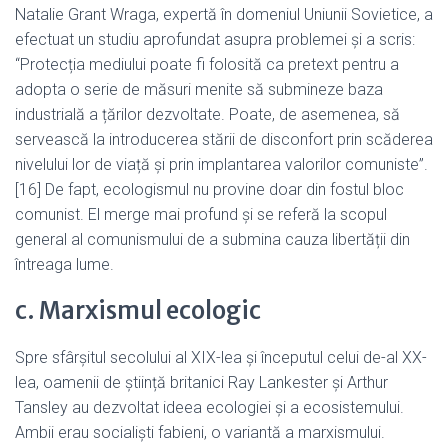
Natalie Grant Wraga, expertă în domeniul Uniunii Sovietice, a
efectuat un studiu aprofundat asupra problemei și a scris:
“Protecția mediului poate fi folosită ca pretext pentru a
adopta o serie de măsuri menite să submineze baza
industrială a țărilor dezvoltate. Poate, de asemenea, să
servească la introducerea stării de disconfort prin scăderea
nivelului lor de viață și prin implantarea valorilor comuniste”.
[16] De fapt, ecologismul nu provine doar din fostul bloc
comunist. El merge mai profund și se referă la scopul
general al comunismului de a submina cauza libertății din
întreaga lume.
c. Marxismul ecologic
Spre sfârşitul secolului al XIX-lea şi începutul celui de-al XX-
lea, oamenii de știință britanici Ray Lankester și Arthur
Tansley au dezvoltat ideea ecologiei și a ecosistemului.
Ambii erau socialiști fabieni, o variantă a marxismului.