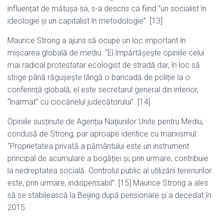
influențat de mătușa sa, s-a descris ca fiind “un socialist în
ideologie și un capitalist în metodologie”. [13]
Maurice Strong a ajuns să ocupe un loc important în
mișcarea globală de mediu. “El împărtășește opiniile celui
mai radical protestatar ecologist de stradă dar, în loc să
strige până răgușește lângă o baricadă de poliție la o
conferință globală, el este secretarul general din interior,
“înarmat” cu ciocănelul judecătorului”. [14]
Opiniile susținute de Agenția Națiunilor Unite pentru Mediu,
condusă de Strong, par aproape identice cu marxismul:
“Proprietatea privată a pământului este un instrument
principal de acumulare a bogăției și, prin urmare, contribuie
la nedreptatea socială. Controlul public al utilizării terenurilor
este, prin urmare, indispensabil”. [15] Maurice Strong a ales
să se stabilească la Beijing după pensionare și a decedat în
2015.