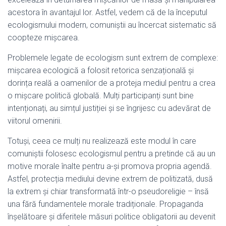
acestora în avantajul lor. Astfel, vedem că de la începutul
ecologismului modern, comuniștii au încercat sistematic să
coopteze mișcarea.
Problemele legate de ecologism sunt extrem de complexe:
mișcarea ecologică a folosit retorica senzațională și
dorința reală a oamenilor de a proteja mediul pentru a crea
o mișcare politică globală. Mulți participanți sunt bine
intenționați, au simțul justiției și se îngrijesc cu adevărat de
viitorul omenirii.
Totuși, ceea ce mulți nu realizează este modul în care
comuniștii folosesc ecologismul pentru a pretinde că au un
motive morale înalte pentru a-și promova propria agendă.
Astfel, protecția mediului devine extrem de politizată, dusă
la extrem și chiar transformată într-o pseudoreligie – însă
una fără fundamentele morale tradiționale. Propaganda
înșelătoare și diferitele măsuri politice obligatorii au devenit