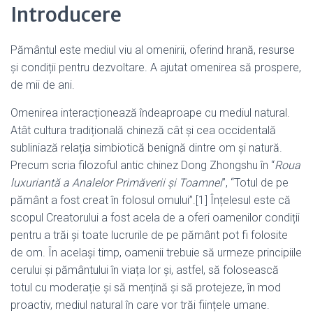
Introducere
Pământul este mediul viu al omenirii, oferind hrană, resurse
și condiții pentru dezvoltare. A ajutat omenirea să prospere,
de mii de ani.
Omenirea interacționează îndeaproape cu mediul natural.
Atât cultura tradițională chineză cât și cea occidentală
subliniază relația simbiotică benignă dintre om și natură.
Precum scria filozoful antic chinez Dong Zhongshu în “
Roua
luxuriantă a Analelor Primăverii și Toamnei
”, “Totul de pe
pământ a fost creat în folosul omului”.[1] Înțelesul este că
scopul Creatorului a fost acela de a oferi oamenilor condiții
pentru a trăi și toate lucrurile de pe pământ pot fi folosite
de om. În același timp, oamenii trebuie să urmeze principiile
cerului și pământului în viața lor și, astfel, să folosească
totul cu moderație și să mențină și să protejeze, în mod
proactiv, mediul natural în care vor trăi ființele umane.