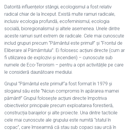
Datorită influențelor stângii, ecologismul a fost relativ
radical chiar de la început. Există multe ramuri radicale,
inclusiv ecologia profundă, ecofeminismul, ecologia
socială, bioregionalismul și altele asemenea. Unele dintre
aceste ramuri sunt extrem de radicale. Cele mai cunoscute
includ grupuri precum “Pământul este primul!” și “Frontul de
Eliberare al Pămămtului”. Ei folosesc acțiuni directe (cum ar
fi utilizarea de explozivi și incendieri) – cunoscute sub
numele de Eco-Terorism – pentru a opri activitățile pe care
le consideră daunătoare mediului.
Grupul “Pământul este primul!“a fost format în 1979 și
sloganul său este “Niciun compromis în apărarea mamei
pământ!” Grupul folosește acțiuni directe împotriva
obiectivelor principale precum exploatarea forestieră,
construcția barajelor și alte proiecte. Una dintre tacticile
cele mai cunoscute ale grupului este numită “statul în
copac”, care îmseamnă că stau sub copaci sau urcă în