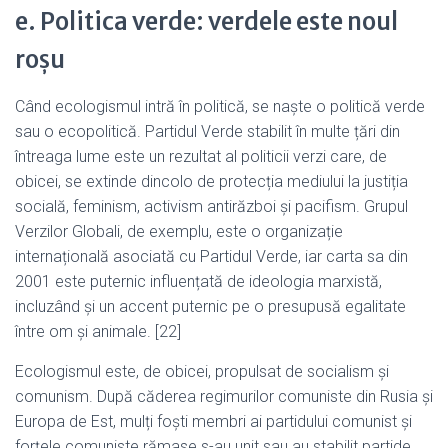
e. Politica verde: verdele este noul
roșu
Când ecologismul intră în politică, se naște o politică verde
sau o ecopolitică. Partidul Verde stabilit în multe țări din
întreaga lume este un rezultat al politicii verzi care, de
obicei, se extinde dincolo de protecția mediului la justiția
socială, feminism, activism antirăzboi și pacifism. Grupul
Verzilor Globali, de exemplu, este o organizație
internațională asociată cu Partidul Verde, iar carta sa din
2001 este puternic influențată de ideologia marxistă,
incluzând și un accent puternic pe o presupusă egalitate
între om și animale. [22]
Ecologismul este, de obicei, propulsat de socialism și
comunism. După căderea regimurilor comuniste din Rusia și
Europa de Est, mulți foști membri ai partidului comunist și
forțele comuniste rămase s-au unit sau au stabilit partide