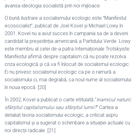
avansa ideologia socialistă prin noi mijloace.
O bună ilustrare a socialismului ecologic este “Manifestul
ecosocialist”, publicat de Joel Kovel și Michael Lowy în
2001. Kovel nu a avut succes în campania sa de a deveni
candidat la președinția americană a Partidului Verde. Lowy
este membru al celei de-a patra Internaționale Trotskyiste.
Manifestul afirmă despre capitalism că nu poate rezolva
criza ecologică și că va fi înlocuit de socialismul ecologic.
Ei nu privesc socialismul ecologic ca pe o ramură a
socialismului ci, mai degrabă, ca noul nume al socialismului
în noua epocă. [20]
În 2002, Kovel a publicat o carte intitulată “
Inamicul naturii:
sfârșitul capitalismului sau sfârșitul lumii?
” Cartea a
detaliat teoria socialismului ecologic, a criticat aspru
capitalismul și a sugerat o schimbare a situației actuale cu
noi direcții radicale. [21]