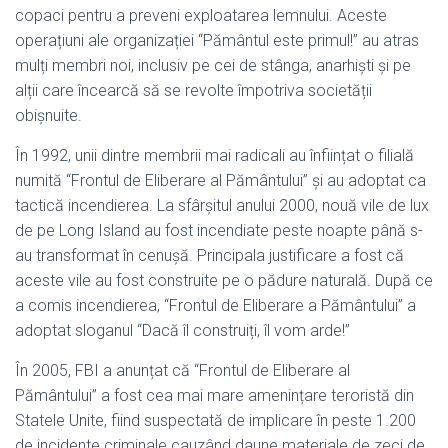
copaci pentru a preveni exploatarea lemnului. Aceste
operațiuni ale organizației “Pământul este primul!” au atras
mulți membri noi, inclusiv pe cei de stânga, anarhiști și pe
alții care încearcă să se revolte împotriva societății
obișnuite.
În 1992, unii dintre membrii mai radicali au înființat o filială
numită “Frontul de Eliberare al Pământului” și au adoptat ca
tactică incendierea. La sfârșitul anului 2000, nouă vile de lux
de pe Long Island au fost incendiate peste noapte până s-
au transformat în cenușă. Principala justificare a fost că
aceste vile au fost construite pe o pădure naturală. După ce
a comis incendierea, “Frontul de Eliberare a Pământului” a
adoptat sloganul “Dacă îl construiți, îl vom arde!”
În 2005, FBI a anunțat că “Frontul de Eliberare al
Pământului” a fost cea mai mare amenințare teroristă din
Statele Unite, fiind suspectată de implicare în peste 1.200
de incidente criminale cauzând daune materiale de zeci de