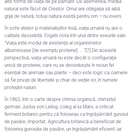
alte forme de viață de pe pământ. De asemenea, mediul
natural este făcut de Creator. Omul are obligația să aibă
grijă de natură; totuși natura există pentru om – nu invers.
În ochii ateilor și materialiștilor însă, viața umană nu are o
calitate deosebită. Engels nota într-unul dintre eseurile sale:
“Viața este modul de existență al organismelor
albuminoase [de exemplu proteine]. … “[7] Din această
perspectivă, viața umană nu este decât o configurație
unică de proteine, care nu se deosebește în niciun fel
esențial de animale sau plante – deci este logic ca oamenii
să fie privați de libertate și chiar de viețile lor, în numele
protejării naturii.
În 1862, într-o carte despre chimia organică, chimistul
german Justus von Liebig, coleg al lui Marx, a criticat
fermierii britanici pentru că foloseau ca îngrășământ gunoiul
de pasăre, importat. Agricultura britanică a beneficiat de
folosirea gunoiului de pasăre, un îngrășământ eficient, iar