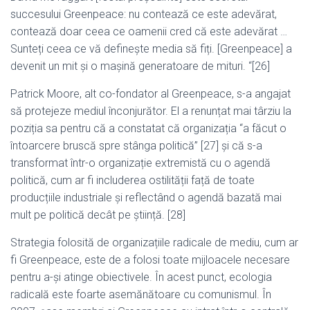
succesului Greenpeace: nu contează ce este adevărat,
contează doar ceea ce oamenii cred că este adevărat …
Sunteți ceea ce vă definește media să fiți. [Greenpeace] a
devenit un mit și o mașină generatoare de mituri. “[26]
Patrick Moore, alt co-fondator al Greenpeace, s-a angajat
să protejeze mediul înconjurător. El a renunțat mai târziu la
poziția sa pentru că a constatat că organizația “a făcut o
întoarcere bruscă spre stânga politică” [27] și că s-a
transformat într-o organizație extremistă cu o agendă
politică, cum ar fi includerea ostilității față de toate
producțiile industriale și reflectând o agendă bazată mai
mult pe politică decât pe știință. [28]
Strategia folosită de organizațiile radicale de mediu, cum ar
fi Greenpeace, este de a folosi toate mijloacele necesare
pentru a-și atinge obiectivele. În acest punct, ecologia
radicală este foarte asemănătoare cu comunismul. În