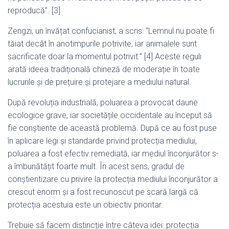
reproducă”. [3]
Zengzi, un învățat confucianist, a scris: “Lemnul nu poate fi
tăiat decât în ​​anotimpurile potrivite, iar animalele sunt
sacrificate doar la momentul potrivit.” [4] Aceste reguli
arată ideea tradițională chineză de moderație în toate
lucrurile și de prețuire și protejare a mediului natural.
După revoluția industrială, poluarea a provocat daune
ecologice grave, iar societățile occidentale au început să
fie conștiente de această problemă. După ce au fost puse
în aplicare legi și standarde privind protecția mediului,
poluarea a fost efectiv remediată, iar mediul înconjurător s-
a îmbunătățit foarte mult. În acest sens, gradul de
conștientizare cu privire la protecția mediului înconjurător a
crescut enorm și a fost recunoscut pe scară largă că
protecția acestuia este un obiectiv prioritar.
Trebuie să facem distincție între câteva idei: protecția