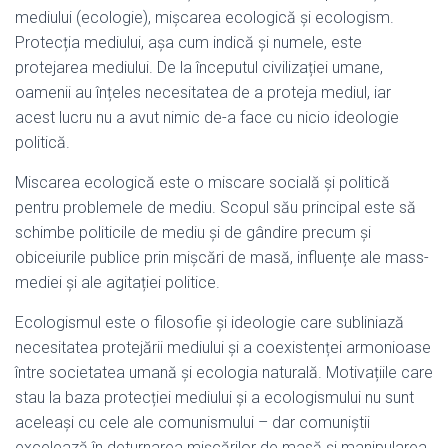
mediului (ecologie), mișcarea ecologică și ecologism.
Protecția mediului, așa cum indică și numele, este
protejarea mediului. De la începutul civilizației umane,
oamenii au înțeles necesitatea de a proteja mediul, iar
acest lucru nu a avut nimic de-a face cu nicio ideologie
politică.
Miscarea ecologică este o miscare socială și politică
pentru problemele de mediu. Scopul său principal este să
schimbe politicile de mediu și de gândire precum și
obiceiurile publice prin mișcări de masă, influențe ale mass-
mediei și ale agitației politice.
Ecologismul este o filosofie și ideologie care subliniază
necesitatea protejării mediului și a coexistenței armonioase
între societatea umană și ecologia naturală. Motivațiile care
stau la baza protecției mediului și a ecologismului nu sunt
aceleași cu cele ale comunismului – dar comuniștii
excelează în deturnarea mișcărilor de masă și manipularea