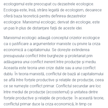
ecologismul este preocupat cu dezastrele ecologice.
Ecologia este, însă, strâns legată de ecologism, deoarece
oferă baza teoretică pentru definirea dezastrelor
ecologice. Marxismul ecologic, derivat din ecologie, este
un pas în plus de distanțare față de aceste idei.
Marxismul ecologic adaugă conceptul crizelor ecologice
ca o justificare a argumentelor marxiste cu privire la criza
economică a capitalismului. Se dorește extinderea
presupusului conflict între burghezie și proletariat prin
adăugarea unui conflict inerent între producție și mediu.
Aceasta este teoria unei crize duble sau a unui conflict
dublu. În teoria marxistă, conflictul de bază al capitalismului
se află între forțele productive și relațiile de producție, ceea
ce se numește conflict primar. Conflictul secundar are loc
între mediul de producție (ecosistemul) și unitatea dintre
forțele productive și relațiile de producție. În această teorie,
conflictul primar duce la criza economică, în timp ce