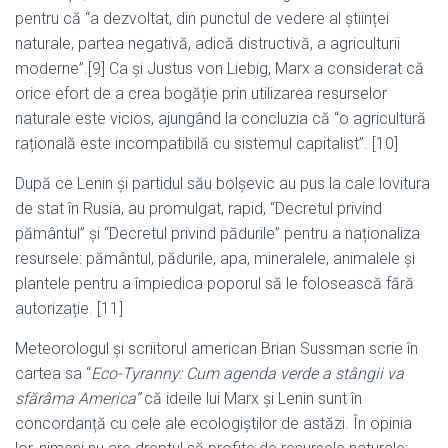
pentru că “a dezvoltat, din punctul de vedere al științei
naturale, partea negativă, adică distructivă, a agriculturii
moderne”.[9] Ca și Justus von Liebig, Marx a considerat că
orice efort de a crea bogăție prin utilizarea resurselor
naturale este vicios, ajungând la concluzia că “o agricultură
rațională este incompatibilă cu sistemul capitalist”. [10]
După ce Lenin și partidul său bolșevic au pus la cale lovitura
de stat în Rusia, au promulgat, rapid, “Decretul privind
pământul” și “Decretul privind pădurile” pentru a naționaliza
resursele: pământul, pădurile, apa, mineralele, animalele și
plantele pentru a împiedica poporul să le folosească fără
autorizație. [11]
Meteorologul și scriitorul american Brian Sussman scrie în
cartea sa “
Eco-Tyranny: Cum agenda verde a stângii va
sfărâma America”
că ideile lui Marx și Lenin sunt în
concordanță cu cele ale ecologiștilor de astăzi. În opinia