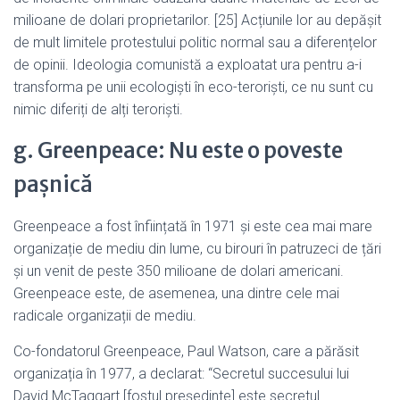
milioane de dolari proprietarilor. [25] Acțiunile lor au depășit
de mult limitele protestului politic normal sau a diferențelor
de opinii. Ideologia comunistă a exploatat ura pentru a-i
transforma pe unii ecologiști în eco-teroriști, ce nu sunt cu
nimic diferiți de alți teroriști.
g. Greenpeace: Nu este o poveste
pașnică
Greenpeace a fost înființată în 1971 și este cea mai mare
organizație de mediu din lume, cu birouri în patruzeci de țări
și un venit de peste 350 milioane de dolari americani.
Greenpeace este, de asemenea, una dintre cele mai
radicale organizații de mediu.
Co-fondatorul Greenpeace, Paul Watson, care a părăsit
organizația în 1977, a declarat: “Secretul succesului lui
David McTaggart [fostul președinte] este secretul