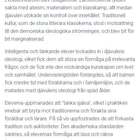
sakta med ateism, materialism och klasskamp, allt medan
djävulen utökade sin kontroll över innehållet. Traditionell
kultur, som de stora litterära klassikerna, stod i motsättning
till den demoniska ideologiska strömningen, och blev bit för
bit marginaliserad.
Intelligenta och tänkande elever lockades in i djävulens
ideologi, vilket fick dem att slösa sin förmåga på irrelevanta
frågor, och de fick inte den nödvändiga kunskapen om livet
och samhället. Undervisningstiden förlängdes, så att barnen
fick mindre tid med föräldrarna och i familjemiljön, och de
matades med djävulens ideologi från späd ålder.
Eleverna uppmanades att ”tänka själva”, vilket i praktiken
innebar att bryta mot traditionerna och förakta sina
föräldrar och lärare. På så vis uppfostrades de att förkasta
tradition och auktoriteter. Den akademiska standarden
sänktes, så elevernas förmåga att läsa och räkna