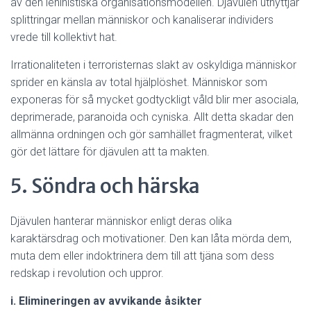
av den leninistiska organisationsmodellen. Djävulen utnyttjar
splittringar mellan människor och kanaliserar individers
vrede till kollektivt hat.
Irrationaliteten i terroristernas slakt av oskyldiga människor
sprider en känsla av total hjälplöshet. Människor som
exponeras för så mycket godtyckligt våld blir mer asociala,
deprimerade, paranoida och cyniska. Allt detta skadar den
allmänna ordningen och gör samhället fragmenterat, vilket
gör det lättare för djävulen att ta makten.
5. Söndra och härska
Djävulen hanterar människor enligt deras olika
karaktärsdrag och motivationer. Den kan låta mörda dem,
muta dem eller indoktrinera dem till att tjäna som dess
redskap i revolution och uppror.
i. Elimineringen av avvikande åsikter