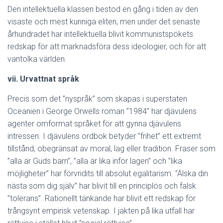
Den intellektuella klassen bestod en gång i tiden av den
visaste och mest kunniga eliten, men under det senaste
århundradet har intellektuella blivit kommunistspökets
redskap för att marknadsföra dess ideologier, och för att
vantolka världen.
vii. Urvattnat språk
Precis som det ”nyspråk” som skapas i superstaten
Oceanien i George Orwells roman ”1984” har djävulens
agenter omformat språket för att gynna djävulens
intressen. I djävulens ordbok betyder ”frihet” ett extremt
tillstånd, obegränsat av moral, lag eller tradition. Fraser som
”alla är Guds barn”, ”alla är lika inför lagen” och ”lika
möjligheter” har förvridits till absolut egalitarism. ”Älska din
nästa som dig själv” har blivit till en principlös och falsk
”tolerans”. Rationellt tänkande har blivit ett redskap för
trångsynt empirisk vetenskap. I jakten på lika utfall har