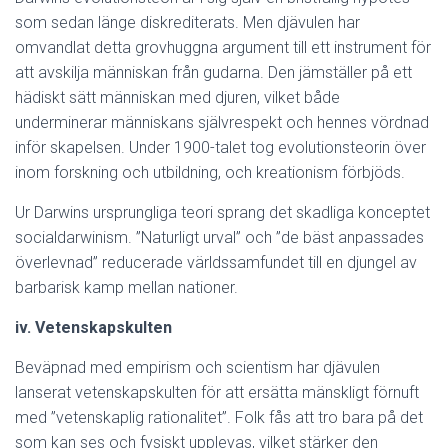
som sedan länge diskrediterats. Men djävulen har
omvandlat detta grovhuggna argument till ett instrument för
att avskilja människan från gudarna. Den jämställer på ett
hädiskt sätt människan med djuren, vilket både
underminerar människans självrespekt och hennes vördnad
inför skapelsen. Under 1900-talet tog evolutionsteorin över
inom forskning och utbildning, och kreationism förbjöds.
Ur Darwins ursprungliga teori sprang det skadliga konceptet
socialdarwinism. ”Naturligt urval” och ”de bäst anpassades
överlevnad” reducerade världssamfundet till en djungel av
barbarisk kamp mellan nationer.
iv. Vetenskapskulten
Beväpnad med empirism och scientism har djävulen
lanserat vetenskapskulten för att ersätta mänskligt förnuft
med ”vetenskaplig rationalitet”. Folk fås att tro bara på det
som kan ses och fysiskt upplevas, vilket stärker den