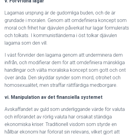
v. Förvridna lagar
Lagarnas ursprung är de gudomliga buden, och de är
grundade i moralen. Genom att omdefiniera koncept som
moral och frihet har djävulen påverkat hur lagar formulerats
och tolkats. I kommunistländerna i öst tolkar djävulen
lagarna som den vill.
I väst förvrider den lagarna genom att underminera dem
inifrån, och modifierar dem för att omdefiniera mänskliga
handlingar och välta moraliska koncept som gott och ont
över ända. Den skyddar synder som mord, otrohet och
homosexualitet, men straffar rättfärdiga medborgare.
vi. Manipulation av det finansiella systemet
Avskaffandet av guld som underliggande värde för valuta
och införandet av rörlig valuta har orsakat ständiga
ekonomiska kriser. Traditionell visdom som styrde en
hållbar ekonomi har förlorat sin relevans, vilket gjort att