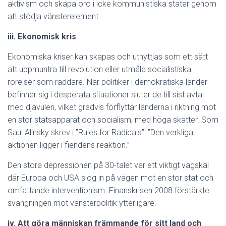
aktivism och skapa oro i icke kommunistiska stater genom
att stödja vänsterelement.
iii. Ekonomisk kris
Ekonomiska kriser kan skapas och utnyttjas som ett sätt
att uppmuntra till revolution eller utmåla socialistiska
rörelser som räddare. När politiker i demokratiska länder
befinner sig i desperata situationer sluter de till sist avtal
med djävulen, vilket gradvis förflyttar länderna i riktning mot
en stor statsapparat och socialism, med höga skatter. Som
Saul Alinsky skrev i ”Rules for Radicals”: ”Den verkliga
aktionen ligger i fiendens reaktion.”
Den stora depressionen på 30-talet var ett viktigt vägskäl
där Europa och USA slog in på vägen mot en stor stat och
omfattande interventionism. Finanskrisen 2008 förstärkte
svängningen mot vänsterpolitik ytterligare.
iv. Att göra människan främmande för sitt land och