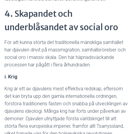
4. Skapandet och
underblåsandet av social oro
För att kunna störta det traditionella mänskliga samhället
har djävulen drivit på massmigration, samhällsrörelser och
social oro i massiv skala. Den här häpnadsväckande
processen har pågått i flera århundraden.
i. Krig
Krig är ett av djävulens mest effektiva redskap, eftersom
det kan bryta upp den gamla internationella ordningen,
förstöra traditionens fästen och snabba på utvecklingen av
djävulens ideologi. Många krig har förts under påverkan av
demoner. Djävulen utnyttjade första världskriget till att
störta flera europeiska imperier, framför allt Tsarryssland,
vilket banade väg för den bolsjevikiska revolutionen.