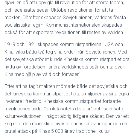
djävulen på att uppvigla till revolution för att störta tsaren,
och iscensatte sedan Oktoberrevolutionen för att ta
makten. Därefter skapades Sovjetunionen, världens första
socialistiska regim. Kommunistinternationalen skapades
också för att exportera revolutionen till resten av världen.
1919 och 1921 skapades kommunistpartierna i USA och
Kina, vilka båda två tog sina order från Sovjetunionen. Med
det sovjetiska stödet kunde Kinesiska kommunistpartiet dra
nytta av förödelsen i andra världskrigets spår och ta över
Kina med hjälp av våld och förräderi.
Efter att ha tagit makten mördade både det sovjetiska och
det kinesiska kommunistpartiet tiotals miljoner av sina egna
invånare i fredstid. Kinesiska kommunistpartiet fortsatte
revolutionen under ”proletariatets diktatur” och iscensatte
kulturrevolutionen – något aldrig tidigare skådat. Den var ett
krig mot den mänskliga civilisationens landvinningar och en
brutal attack på Kinas 5 000 år av traditionell kultur.