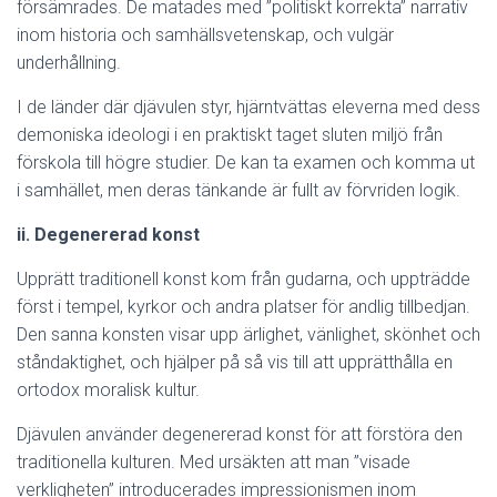
försämrades. De matades med ”politiskt korrekta” narrativ
inom historia och samhällsvetenskap, och vulgär
underhållning.
I de länder där djävulen styr, hjärntvättas eleverna med dess
demoniska ideologi i en praktiskt taget sluten miljö från
förskola till högre studier. De kan ta examen och komma ut
i samhället, men deras tänkande är fullt av förvriden logik.
ii. Degenererad konst
Upprätt traditionell konst kom från gudarna, och uppträdde
först i tempel, kyrkor och andra platser för andlig tillbedjan.
Den sanna konsten visar upp ärlighet, vänlighet, skönhet och
ståndaktighet, och hjälper på så vis till att upprätthålla en
ortodox moralisk kultur.
Djävulen använder degenererad konst för att förstöra den
traditionella kulturen. Med ursäkten att man ”visade
verkligheten” introducerades impressionismen inom