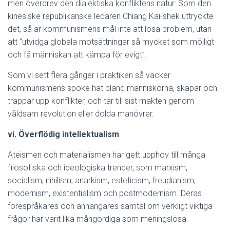
men överdrev den dialektiska konfliktens natur. Som den
kinesiske republikanske ledaren Chiang Kai-shek uttryckte
det, så är kommunismens mål inte att lösa problem, utan
att ”utvidga globala motsättningar så mycket som möjligt
och få människan att kämpa för evigt”.
Som vi sett flera gånger i praktiken så väcker
kommunismens spöke hat bland människorna, skapar och
trappar upp konflikter, och tar till sist makten genom
våldsam revolution eller dolda manövrer.
vi. Överflödig intellektualism
Ateismen och materialismen har gett upphov till många
filosofiska och ideologiska trender, som marxism,
socialism, nihilism, anarkism, esteticism, freudianism,
modernism, existentialism och postmodernism. Deras
förespråkares och anhängares samtal om verkligt viktiga
frågor har varit lika mångordiga som meningslösa.