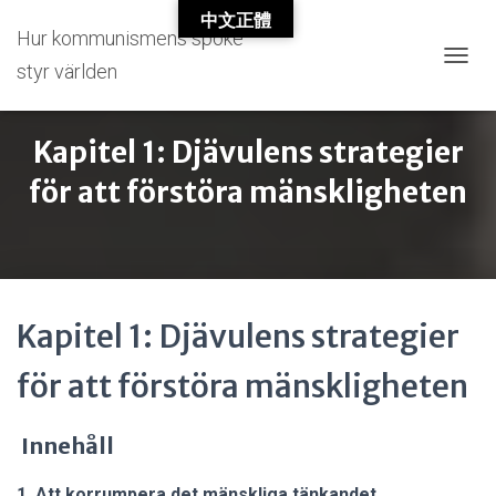
中文正體
Hur kommunismens spöke
styr världen
T
O
G
G
Kapitel 1: Djävulens strategier
L
E
för att förstöra mänskligheten
N
A
V
I
G
A
Kapitel 1: Djävulens strategier
T
I
O
för att förstöra mänskligheten
N
Innehåll
1. Att korrumpera det mänskliga tänkandet