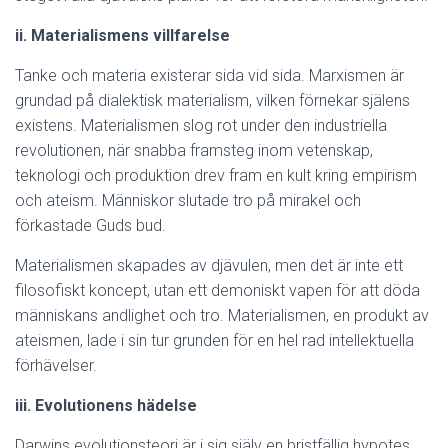
ii. Materialismens villfarelse
Tanke och materia existerar sida vid sida. Marxismen är
grundad på dialektisk materialism, vilken förnekar själens
existens. Materialismen slog rot under den industriella
revolutionen, när snabba framsteg inom vetenskap,
teknologi och produktion drev fram en kult kring empirism
och ateism. Människor slutade tro på mirakel och
förkastade Guds bud.
Materialismen skapades av djävulen, men det är inte ett
filosofiskt koncept, utan ett demoniskt vapen för att döda
människans andlighet och tro. Materialismen, en produkt av
ateismen, lade i sin tur grunden för en hel rad intellektuella
förhävelser.
iii. Evolutionens hädelse
Darwins evolutionsteori är i sig själv en bristfällig hypotes