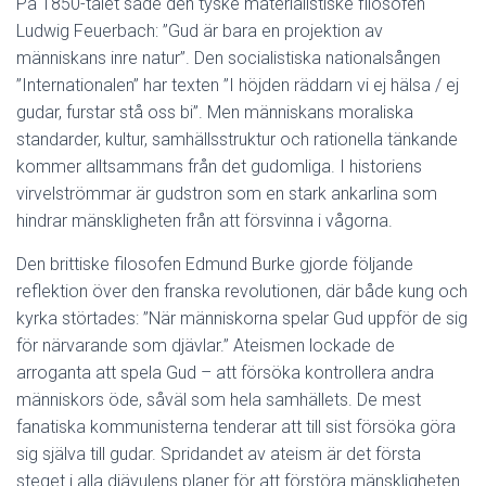
På 1850-talet sade den tyske materialistiske filosofen
Ludwig Feuerbach: ”Gud är bara en projektion av
människans inre natur”. Den socialistiska nationalsången
”Internationalen” har texten ”I höjden räddarn vi ej hälsa / ej
gudar, furstar stå oss bi”. Men människans moraliska
standarder, kultur, samhällsstruktur och rationella tänkande
kommer alltsammans från det gudomliga. I historiens
virvelströmmar är gudstron som en stark ankarlina som
hindrar mänskligheten från att försvinna i vågorna.
Den brittiske filosofen Edmund Burke gjorde följande
reflektion över den franska revolutionen, där både kung och
kyrka störtades: ”När människorna spelar Gud uppför de sig
för närvarande som djävlar.” Ateismen lockade de
arroganta att spela Gud – att försöka kontrollera andra
människors öde, såväl som hela samhällets. De mest
fanatiska kommunisterna tenderar att till sist försöka göra
sig själva till gudar. Spridandet av ateism är det första
steget i alla djävulens planer för att förstöra mänskligheten.