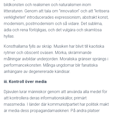
bildkonsten och realismen och naturalismen inom
litteraturen. Genom att tala om ”innovation” och att ”kritisera
verkligheten” introducerades expressionism, abstrakt konst,
modernism, postmodernism och så vidare. Det sublima,
ädla och rena förlöjligas, och det vulgära och skamlösa
hyllas.
Konsthallarna fylls av skräp. Musiken har blivit till kaotiska
rytmer och obscent oväsen. Mörka, skrämmande
målningar avbildar underjorden. Moraliska gränser sprängs i
performancekonsten. Många ungdomar blir fanatiska
anhängare av degenererade kändisar.
iii. Kontroll över media
Djävulen lurar människor genom att använda alla medel för
att kontrollera deras informationskällor, primärt
massmedia. I länder där kommunistpartiet har politisk makt
är media dess propagandamaskineri. På andra platser