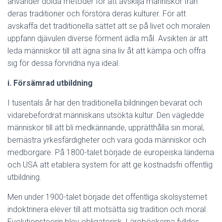
använder dolda metoder för att avskilja människor från
deras traditioner och förstöra deras kulturer. För att
avskaffa det traditionella sättet att se på livet och moralen
uppfann djävulen diverse förment ädla mål. Avsikten är att
leda människor till att ägna sina liv åt att kämpa och offra
sig för dessa förvridna nya ideal.
i. Försämrad utbildning
I tusentals år har den traditionella bildningen bevarat och
vidarebefordrat människans utsökta kultur. Den vägledde
människor till att bli medkännande, upprätthålla sin moral,
bemästra yrkesfärdigheter och vara goda människor och
medborgare. På 1800-talet började de europeiska länderna
och USA att etablera system för att ge kostnadsfri offentlig
utbildning.
Men under 1900-talet började det offentliga skolsystemet
indoktrinera elever till att motsätta sig tradition och moral.
Evolutionsteorin blev obligatorisk. Läroböckerna fylldes