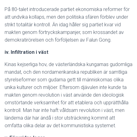
På 80-talet introducerade partiet ekonomiska reformer för
att undvika kollaps, men den politiska sfären förblev under
strikt totalitär kontroll. Än idag håller sig partiet kvar vid
makten genom förtryckskampanjer, som krossandet av
demokratirörelsen och förföljelsen av Falun Gong.
iv. Infiltration i väst
Kinas kejserliga hov, de västerländska kungarnas gudomliga
mandat, och den nordamerikanska republiken är samtliga
styrelseformer som gudarna gett till människornas olika
unika kulturer och miljöer. Eftersom djävulen inte kunde ta
makten genom revolution i väst använde den ideologisk
omstörtande verksamhet för att etablera och upprätthålla
kontroll. Man har inte haft våldsam revolution i väst, men
länderna där har ändå i stor utsträckning kommit att
omfatta olika delar av det kommunistiska systemet.