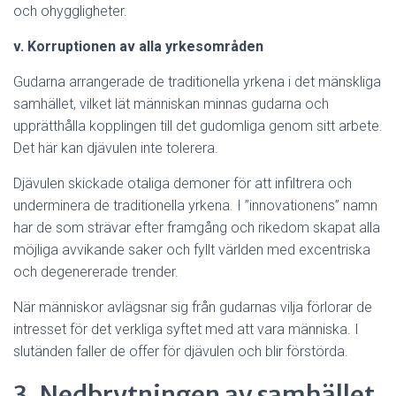
och ohyggligheter.
v. Korruptionen av alla yrkesområden
Gudarna arrangerade de traditionella yrkena i det mänskliga
samhället, vilket lät människan minnas gudarna och
upprätthålla kopplingen till det gudomliga genom sitt arbete.
Det här kan djävulen inte tolerera.
Djävulen skickade otaliga demoner för att infiltrera och
underminera de traditionella yrkena. I ”innovationens” namn
har de som strävar efter framgång och rikedom skapat alla
möjliga avvikande saker och fyllt världen med excentriska
och degenererade trender.
När människor avlägsnar sig från gudarnas vilja förlorar de
intresset för det verkliga syftet med att vara människa. I
slutänden faller de offer för djävulen och blir förstörda.
3. Nedbrytningen av samhället