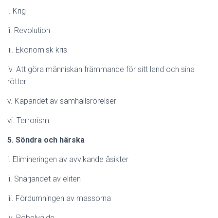
i. Krig
ii. Revolution
iii. Ekonomisk kris
iv. Att göra människan främmande för sitt land och sina
rötter
v. Kapandet av samhällsrörelser
vi. Terrorism
5. Söndra och härska
i. Elimineringen av avvikande åsikter
ii. Snärjandet av eliten
iii. Fördumningen av massorna
iv. Pöbelvälde