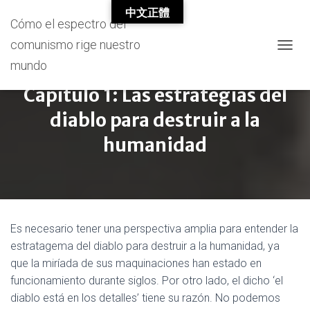
中文正體
Cómo el espectro del
comunismo rige nuestro
T
mundo
O
G
Capítulo 1: Las estrategias del
G
L
diablo para destruir a la
E
N
humanidad
A
V
I
G
A
T
I
Es necesario tener una perspectiva amplia para entender la
O
estratagema del diablo para destruir a la humanidad, ya
N
que la miríada de sus maquinaciones han estado en
funcionamiento durante siglos. Por otro lado, el dicho ‘el
diablo está en los detalles’ tiene su razón. No podemos