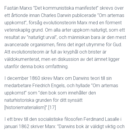
Fastän Marxs ”Det kommunistiska manifestet” skrevs över
ett årtionde innan Charles Darwin publicerade ”Om arternas
uppkomst”, försåg evolutionsteorin Marx med en förment
vetenskaplig grund. Om alla arter uppkom naturligt, som ett
resultat av ”naturligt urval”, och människan bara är den mest
avancerade organismen, finns det inget utrymme för Gud.
Att evolutionsteorin är full av kryphål och brister är
väldokumenterat, men en diskussion av det ämnet ligger
utanför denna boks omfattning.
I december 1860 skrev Marx om Darwins teori till sin
medarbetare Friedrich Engels, och hyllade ”Om arternas
uppkomst” som ”den bok som innehåller den
naturhistoriska grunden för ditt synsätt
[historiematerialism]”.[17]
I ett brev till den socialistiske filosofen Ferdinand Lasalle i
januari 1862 skriver Marx: ”Darwins bok är väldigt viktig och