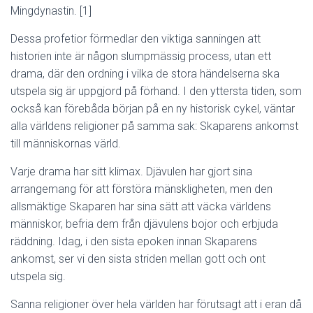
Mingdynastin. [1]
Dessa profetior förmedlar den viktiga sanningen att
historien inte är någon slumpmässig process, utan ett
drama, där den ordning i vilka de stora händelserna ska
utspela sig är uppgjord på förhand. I den yttersta tiden, som
också kan förebåda början på en ny historisk cykel, väntar
alla världens religioner på samma sak: Skaparens ankomst
till människornas värld.
Varje drama har sitt klimax. Djävulen har gjort sina
arrangemang för att förstöra mänskligheten, men den
allsmäktige Skaparen har sina sätt att väcka världens
människor, befria dem från djävulens bojor och erbjuda
räddning. Idag, i den sista epoken innan Skaparens
ankomst, ser vi den sista striden mellan gott och ont
utspela sig.
Sanna religioner över hela världen har förutsagt att i eran då