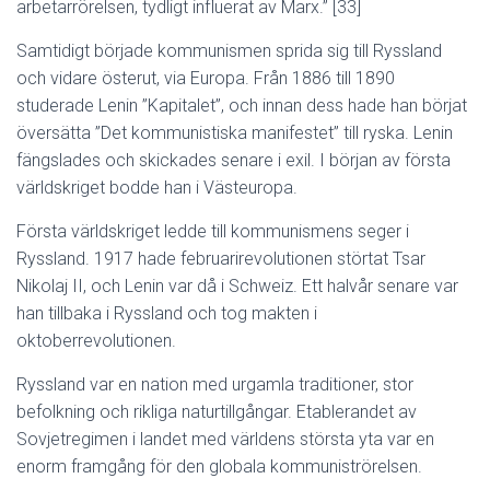
arbetarrörelsen, tydligt influerat av Marx.” [33]
Samtidigt började kommunismen sprida sig till Ryssland
och vidare österut, via Europa. Från 1886 till 1890
studerade Lenin ”Kapitalet”, och innan dess hade han börjat
översätta ”Det kommunistiska manifestet” till ryska. Lenin
fängslades och skickades senare i exil. I början av första
världskriget bodde han i Västeuropa.
Första världskriget ledde till kommunismens seger i
Ryssland. 1917 hade februarirevolutionen störtat Tsar
Nikolaj II, och Lenin var då i Schweiz. Ett halvår senare var
han tillbaka i Ryssland och tog makten i
oktoberrevolutionen.
Ryssland var en nation med urgamla traditioner, stor
befolkning och rikliga naturtillgångar. Etablerandet av
Sovjetregimen i landet med världens största yta var en
enorm framgång för den globala kommuniströrelsen.