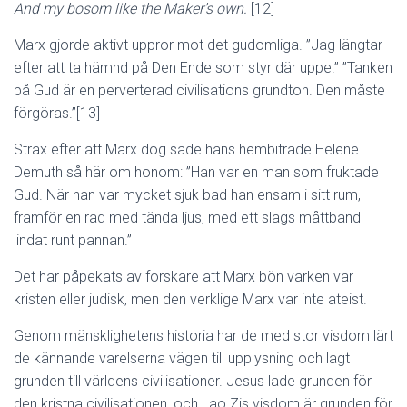
And my bosom like the Maker’s own.
[12]
Marx gjorde aktivt uppror mot det gudomliga. ”Jag längtar
efter att ta hämnd på Den Ende som styr där uppe.” ”Tanken
på Gud är en perverterad civilisations grundton. Den måste
förgöras.”[13]
Strax efter att Marx dog sade hans hembiträde Helene
Demuth så här om honom: ”Han var en man som fruktade
Gud. När han var mycket sjuk bad han ensam i sitt rum,
framför en rad med tända ljus, med ett slags måttband
lindat runt pannan.”
Det har påpekats av forskare att Marx bön varken var
kristen eller judisk, men den verklige Marx var inte ateist.
Genom mänsklighetens historia har de med stor visdom lärt
de kännande varelserna vägen till upplysning och lagt
grunden till världens civilisationer. Jesus lade grunden för
den kristna civilisationen, och Lao Zis visdom är grunden för