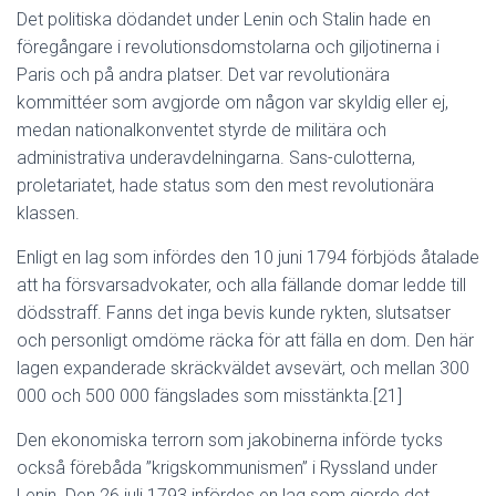
Det politiska dödandet under Lenin och Stalin hade en
föregångare i revolutionsdomstolarna och giljotinerna i
Paris och på andra platser. Det var revolutionära
kommittéer som avgjorde om någon var skyldig eller ej,
medan nationalkonventet styrde de militära och
administrativa underavdelningarna. Sans-culotterna,
proletariatet, hade status som den mest revolutionära
klassen.
Enligt en lag som infördes den 10 juni 1794 förbjöds åtalade
att ha försvarsadvokater, och alla fällande domar ledde till
dödsstraff. Fanns det inga bevis kunde rykten, slutsatser
och personligt omdöme räcka för att fälla en dom. Den här
lagen expanderade skräckväldet avsevärt, och mellan 300
000 och 500 000 fängslades som misstänkta.[21]
Den ekonomiska terrorn som jakobinerna införde tycks
också förebåda ”krigskommunismen” i Ryssland under
Lenin. Den 26 juli 1793 infördes en lag som gjorde det