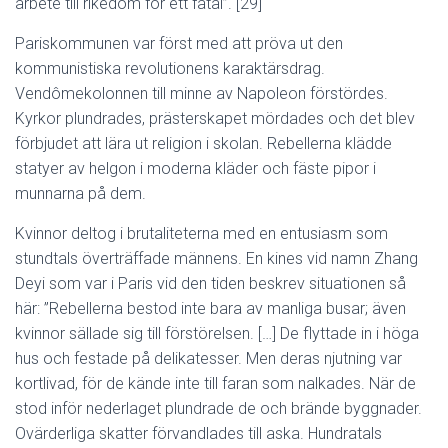
arbete till rikedom för ett fåtal”. [29]
Pariskommunen var först med att pröva ut den
kommunistiska revolutionens karaktärsdrag.
Vendômekolonnen till minne av Napoleon förstördes.
Kyrkor plundrades, prästerskapet mördades och det blev
förbjudet att lära ut religion i skolan. Rebellerna klädde
statyer av helgon i moderna kläder och fäste pipor i
munnarna på dem.
Kvinnor deltog i brutaliteterna med en entusiasm som
stundtals överträffade männens. En kines vid namn Zhang
Deyi som var i Paris vid den tiden beskrev situationen så
här: ”Rebellerna bestod inte bara av manliga busar; även
kvinnor sällade sig till förstörelsen. […] De flyttade in i höga
hus och festade på delikatesser. Men deras njutning var
kortlivad, för de kände inte till faran som nalkades. När de
stod inför nederlaget plundrade de och brände byggnader.
Ovärderliga skatter förvandlades till aska. Hundratals