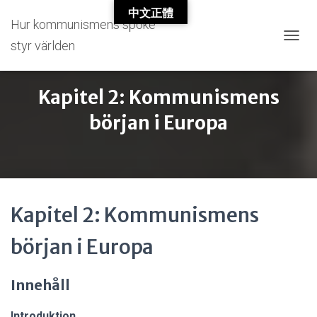
中文正體
Hur kommunismens spöke
styr världen
T
O
G
G
Kapitel 2: Kommunismens
L
E
början i Europa
N
A
V
I
G
A
Kapitel 2: Kommunismens
T
I
O
början i Europa
N
Innehåll
Introduktion