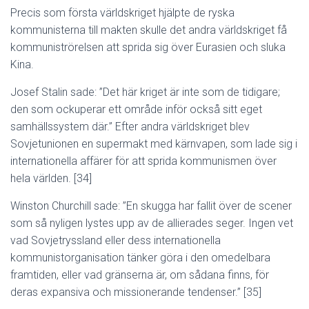
Precis som första världskriget hjälpte de ryska
kommunisterna till makten skulle det andra världskriget få
kommuniströrelsen att sprida sig över Eurasien och sluka
Kina.
Josef Stalin sade: ”Det här kriget är inte som de tidigare;
den som ockuperar ett område inför också sitt eget
samhällssystem där.” Efter andra världskriget blev
Sovjetunionen en supermakt med kärnvapen, som lade sig i
internationella affärer för att sprida kommunismen över
hela världen. [34]
Winston Churchill sade: ”En skugga har fallit över de scener
som så nyligen lystes upp av de allierades seger. Ingen vet
vad Sovjetryssland eller dess internationella
kommunistorganisation tänker göra i den omedelbara
framtiden, eller vad gränserna är, om sådana finns, för
deras expansiva och missionerande tendenser.” [35]