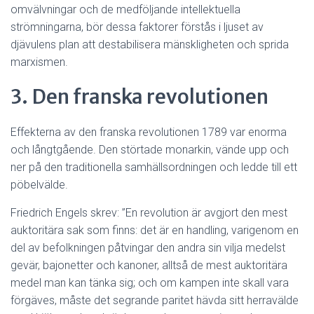
omvälvningar och de medföljande intellektuella
strömningarna, bör dessa faktorer förstås i ljuset av
djävulens plan att destabilisera mänskligheten och sprida
marxismen.
3. Den franska revolutionen
Effekterna av den franska revolutionen 1789 var enorma
och långtgående. Den störtade monarkin, vände upp och
ner på den traditionella samhällsordningen och ledde till ett
pöbelvälde.
Friedrich Engels skrev: ”En revolution är avgjort den mest
auktoritära sak som finns: det är en handling, varigenom en
del av befolkningen påtvingar den andra sin vilja medelst
gevär, bajonetter och kanoner, alltså de mest auktoritära
medel man kan tänka sig; och om kampen inte skall vara
förgäves, måste det segrande paritet hävda sitt herravälde