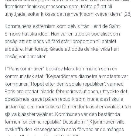
framtidsmänniskor, massorna som, trötta på att bli
utnyttjade, söker krossa det ramverk som kväver dem.” [28]
Kommunens extremism kom delvis från Henri de Saint-
Simons hatiska idéer. Han var en utopisk socialist som
ansåg att ett lands välfärd står i proportion till antalet
arbetare. Han förespråkade att döda de rika, vilka han
ansåg var parasiter.
I ”Pariskommunen” beskrev Marx kommunen som en
kommunistisk stat: ”Kejsardömets diametrala motsats var
kommunen. Ropet efter den ’sociala republiken’, varmed
Paris proletariat inledde februarirevolutionen, uttryckte det
obestämda kravet på en republik som inte endast skulle
undanröja den monarkiska formen för klassherraväldet utan
själva klassherraväldet. Kommunen var den bestämda
formen för denna republik.” Dessutom, ”[K]ommunen ville
avskaffa den klassegendom som förvandlar de mångas