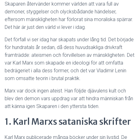
Skaparen återvänder kommer världen att vara full av
demoner, styggelser och olycksbådande händelser,
eftersom mänskligheten har förlorat sina moraliska spärrar.
Det här är just den värld vi lever i idag.
Det förfall vi ser idag har skapats under lång tid. Det började
för hundratals år sedan, då dess huvudsakliga drivkraft
framträdde: ateismen och förvillelsen av mänskligheten. Det
var Karl Marx som skapade en ideologi för att omfatta
bedrägeriet i alla dess former, och det var Vladimir Lenin
som omsatte teorin i brutal praktik.
Marx var dock ingen ateist. Han följde djävulens kult och
blev den demon vars uppdrag var att hindra människan från
att känna igen Skaparen i den yttersta tiden.
1. Karl Marxs sataniska skrifter
Karl Marx publicerade många böcker under sin livstid. De