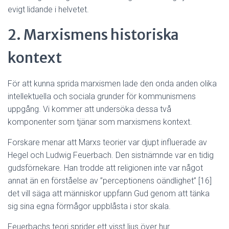
evigt lidande i helvetet.
2. Marxismens historiska
kontext
För att kunna sprida marxismen lade den onda anden olika
intellektuella och sociala grunder för kommunismens
uppgång. Vi kommer att undersöka dessa två
komponenter som tjänar som marxismens kontext.
Forskare menar att Marxs teorier var djupt influerade av
Hegel och Ludwig Feuerbach. Den sistnämnde var en tidig
gudsförnekare. Han trodde att religionen inte var något
annat än en förståelse av ”perceptionens oändlighet” [16]
det vill säga att människor uppfann Gud genom att tänka
sig sina egna förmågor uppblåsta i stor skala.
Feuerbachs teori sprider ett visst ljus över hur