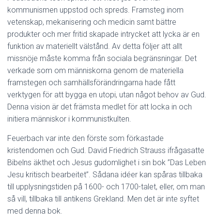
kommunismen uppstod och spreds. Framsteg inom
vetenskap, mekanisering och medicin samt bättre
produkter och mer fritid skapade intrycket att lycka är en
funktion av materiellt välstånd. Av detta följer att allt
missnöje måste komma från sociala begränsningar. Det
verkade som om människorna genom de materiella
framstegen och samhällsförändringarna hade fått
verktygen för att bygga en utopi, utan något behov av Gud.
Denna vision är det främsta medlet för att locka in och
initiera människor i kommunistkulten.
Feuerbach var inte den förste som förkastade
kristendomen och Gud. David Friedrich Strauss ifrågasatte
Bibelns äkthet och Jesus gudomlighet i sin bok ”Das Leben
Jesu kritisch bearbeitet”. Sådana idéer kan spåras tillbaka
till upplysningstiden på 1600- och 1700-talet, eller, om man
så vill, tillbaka till antikens Grekland. Men det är inte syftet
med denna bok.