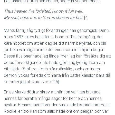
I en annan dikt från samma tid, säger huvudpersonen:
Thus heaven I’ve forfeited, I know it full well.
My soul, once true to God, is chosen for hell.
[4]
Marxs familj såg tydligt förändringen han genomgick. Den 2
mars 1837 skrev hans far till honom: ”Din framgång, det
kära hoppet om att en dag se ditt namn beryktat, och din
jordiska välmåga är inte det enda som mitt hjärta begär.
Dessa illusioner hade jag länge, men jag kan försäkra dig att
deras förverkligande inte hade gjort mig lycklig. Bara om
ditt hjärta förblir rent och slår mänskligt, och om ingen
demon lyckas förleda ditt hjärta från bättre känslor, bara då
kommer jag att vara lycklig.”[5]
En av Marxs döttrar skrev att när hon var liten brukade
hennes far berätta många sagor för henne och hennes
systrar. Hennes favorit var den vindlande historien om Hans
Röckle, en trollkarl som alltid hade ont om pengar, och var