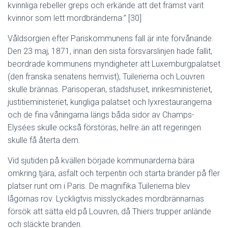
kvinnliga rebeller greps och erkände att det främst varit
kvinnor som lett mordbränderna.” [30]
Våldsorgien efter Pariskommunens fall är inte förvånande.
Den 23 maj, 1871, innan den sista försvarslinjen hade fallit,
beordrade kommunens myndigheter att Luxemburgpalatset
(den franska senatens hemvist), Tuilerierna och Louvren
skulle brännas. Parisoperan, stadshuset, inrikesministeriet,
justitieministeriet, kungliga palatset och lyxrestaurangerna
och de fina våningarna längs båda sidor av Champs-
Elysées skulle också förstöras, hellre än att regeringen
skulle få återta dem.
Vid sjutiden på kvällen började kommunarderna bära
omkring tjära, asfalt och terpentin och starta bränder på fler
platser runt om i Paris. De magnifika Tuilerierna blev
lågornas rov. Lyckligtvis misslyckades mordbrännarnas
försök att sätta eld på Louvren, då Thiers trupper anlände
och släckte branden.