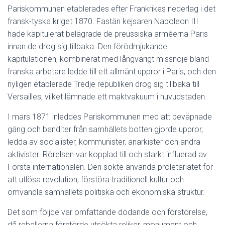
Pariskommunen etablerades efter Frankrikes nederlag i det
fransk-tyska kriget 1870. Fastän kejsaren Napoleon III
hade kapitulerat belägrade de preussiska arméerna Paris
innan de drog sig tillbaka. Den förödmjukande
kapitulationen, kombinerat med långvarigt missnöje bland
franska arbetare ledde till ett allmänt uppror i Paris, och den
nyligen etablerade Tredje republiken drog sig tillbaka till
Versailles, vilket lämnade ett maktvakuum i huvudstaden.
I mars 1871 inleddes Pariskommunen med att beväpnade
gäng och banditer från samhällets botten gjorde uppror,
ledda av socialister, kommunister, anarkister och andra
aktivister. Rörelsen var kopplad till och starkt influerad av
Första internationalen. Den sökte använda proletariatet för
att utlösa revolution, förstöra traditionell kultur och
omvandla samhällets politiska och ekonomiska struktur.
Det som följde var omfattande dödande och förstörelse,
då rebellerna förstörde utsökta reliker, monument och