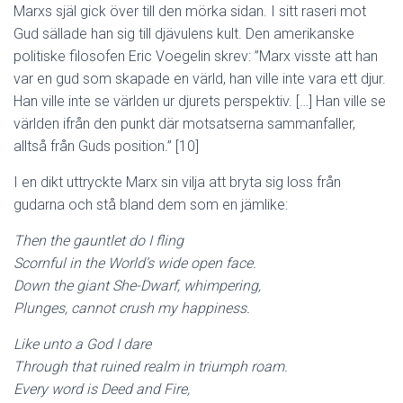
Marxs själ gick över till den mörka sidan. I sitt raseri mot
Gud sällade han sig till djävulens kult. Den amerikanske
politiske filosofen Eric Voegelin skrev: ”Marx visste att han
var en gud som skapade en värld, han ville inte vara ett djur.
Han ville inte se världen ur djurets perspektiv. […] Han ville se
världen ifrån den punkt där motsatserna sammanfaller,
alltså från Guds position.” [10]
I en dikt uttryckte Marx sin vilja att bryta sig loss från
gudarna och stå bland dem som en jämlike:
Then the gauntlet do I fling
Scornful in the World’s wide open face.
Down the giant She-Dwarf, whimpering,
Plunges, cannot crush my happiness.
Like unto a God I dare
Through that ruined realm in triumph roam.
Every word is Deed and Fire,