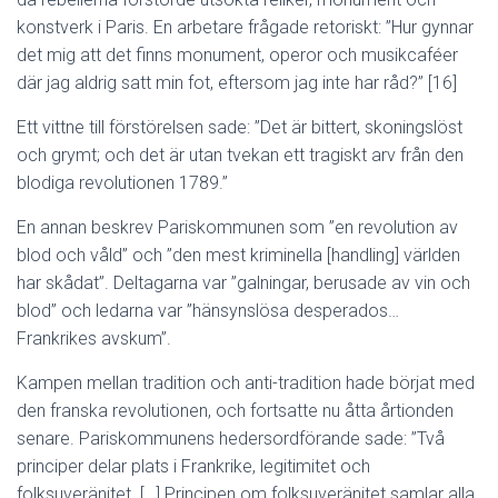
konstverk i Paris. En arbetare frågade retoriskt: ”Hur gynnar
det mig att det finns monument, operor och musikcaféer
där jag aldrig satt min fot, eftersom jag inte har råd?” [16]
Ett vittne till förstörelsen sade: ”Det är bittert, skoningslöst
och grymt; och det är utan tvekan ett tragiskt arv från den
blodiga revolutionen 1789.”
En annan beskrev Pariskommunen som ”en revolution av
blod och våld” och ”den mest kriminella [handling] världen
har skådat”. Deltagarna var ”galningar, berusade av vin och
blod” och ledarna var ”hänsynslösa desperados…
Frankrikes avskum”.
Kampen mellan tradition och anti-tradition hade börjat med
den franska revolutionen, och fortsatte nu åtta årtionden
senare. Pariskommunens hedersordförande sade: ”Två
principer delar plats i Frankrike, legitimitet och
folksuveränitet. […] Principen om folksuveränitet samlar alla