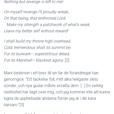
Nothing but revenge is left to me!
On myself revenge I’ll proudly wreak,
On that being, that enthroned Lord,
Make my strength a patchwork of what’s weak,
Leave my better self without reward!
I shall build my throne high overhead,
Cold, tremendous shall its summit be.
For its bulwark— superstitious dread,
For its Marshall— blackest agony.
[2]
Marx beskriver i ett brev till sin far de förändringar han
genomgick: ”Ett täckelse föll, mitt allra heligaste slets
sönder, och nya gudar måste ersätta dem. […] En verklig
rastlöshet har tagit över mig, och jag kommer inte att kunna
lugna de upphetsade andarna förrän jag är i din kära
närvaro.”[3]