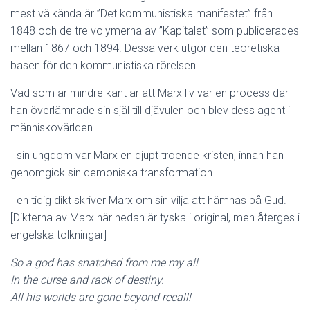
mest välkända är ”Det kommunistiska manifestet” från
1848 och de tre volymerna av ”Kapitalet” som publicerades
mellan 1867 och 1894. Dessa verk utgör den teoretiska
basen för den kommunistiska rörelsen.
Vad som är mindre känt är att Marx liv var en process där
han överlämnade sin själ till djävulen och blev dess agent i
människovärlden.
I sin ungdom var Marx en djupt troende kristen, innan han
genomgick sin demoniska transformation.
I en tidig dikt skriver Marx om sin vilja att hämnas på Gud.
[Dikterna av Marx här nedan är tyska i original, men återges i
engelska tolkningar]
So a god has snatched from me my all
In the curse and rack of destiny.
All his worlds are gone beyond recall!