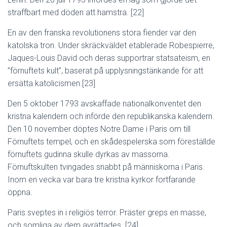
straffbart med döden att hamstra. [22]
En av den franska revolutionens stora fiender var den
katolska tron. Under skräckväldet etablerade Robespierre,
Jaques-Louis David och deras supportrar statsateism, en
”förnuftets kult”, baserat på upplysningstänkande för att
ersätta katolicismen.[23]
Den 5 oktober 1793 avskaffade nationalkonventet den
kristna kalendern och införde den republikanska kalendern.
Den 10 november döptes Notre Dame i Paris om till
Förnuftets tempel, och en skådespelerska som föreställde
förnuftets gudinna skulle dyrkas av massorna.
Förnuftskulten tvingades snabbt på människorna i Paris.
Inom en vecka var bara tre kristna kyrkor fortfarande
öppna.
Paris sveptes in i religiös terror. Präster greps en masse,
och somliga av dem avrättades. [24]