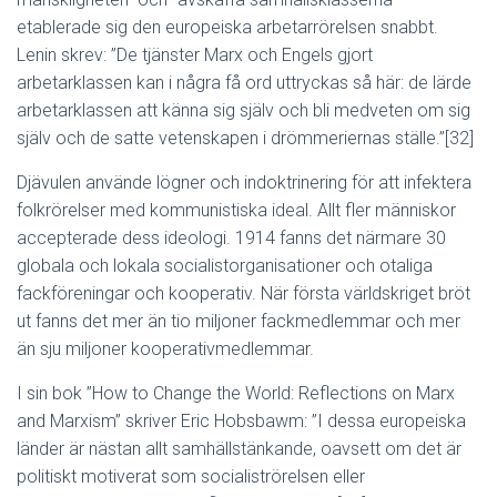
etablerade sig den europeiska arbetarrörelsen snabbt.
Lenin skrev: ”De tjänster Marx och Engels gjort
arbetarklassen kan i några få ord uttryckas så här: de lärde
arbetarklassen att känna sig själv och bli medveten om sig
själv och de satte vetenskapen i drömmeriernas ställe.”[32]
Djävulen använde lögner och indoktrinering för att infektera
folkrörelser med kommunistiska ideal. Allt fler människor
accepterade dess ideologi. 1914 fanns det närmare 30
globala och lokala socialistorganisationer och otaliga
fackföreningar och kooperativ. När första världskriget bröt
ut fanns det mer än tio miljoner fackmedlemmar och mer
än sju miljoner kooperativmedlemmar.
I sin bok ”How to Change the World: Reflections on Marx
and Marxism” skriver Eric Hobsbawm: ”I dessa europeiska
länder är nästan allt samhällstänkande, oavsett om det är
politiskt motiverat som socialiströrelsen eller