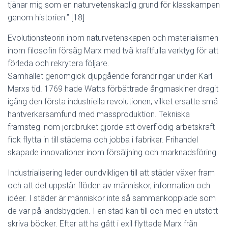
tjänar mig som en naturvetenskaplig grund för klasskampen
genom historien.” [18]
Evolutionsteorin inom naturvetenskapen och materialismen
inom filosofin försåg Marx med två kraftfulla verktyg för att
förleda och rekrytera följare.
Samhället genomgick djupgående förändringar under Karl
Marxs tid. 1769 hade Watts förbättrade ångmaskiner dragit
igång den första industriella revolutionen, vilket ersatte små
hantverkarsamfund med massproduktion. Tekniska
framsteg inom jordbruket gjorde att överflödig arbetskraft
fick flytta in till städerna och jobba i fabriker. Frihandel
skapade innovationer inom försäljning och marknadsföring.
Industrialisering leder oundvikligen till att städer växer fram
och att det uppstår flöden av människor, information och
idéer. I städer är människor inte så sammankopplade som
de var på landsbygden. I en stad kan till och med en utstött
skriva böcker. Efter att ha gått i exil flyttade Marx från