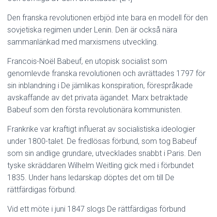
Den franska revolutionen erbjöd inte bara en modell för den
sovjetiska regimen under Lenin. Den är också nära
sammanlänkad med marxismens utveckling.
Francois-Noël Babeuf, en utopisk socialist som
genomlevde franska revolutionen och avrättades 1797 för
sin inblandning i De jämlikas konspiration, förespråkade
avskaffande av det privata ägandet. Marx betraktade
Babeuf som den första revolutionära kommunisten.
Frankrike var kraftigt influerat av socialistiska ideologier
under 1800-talet. De fredlösas förbund, som tog Babeuf
som sin andlige grundare, utvecklades snabbt i Paris. Den
tyske skräddaren Wilhelm Weitling gick med i förbundet
1835. Under hans ledarskap döptes det om till De
rättfärdigas förbund.
Vid ett möte i juni 1847 slogs De rättfärdigas förbund