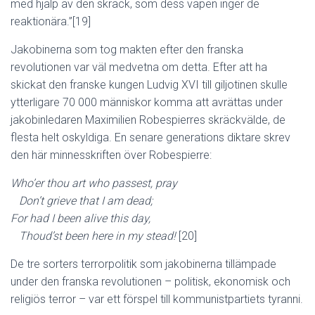
med hjälp av den skräck, som dess vapen inger de
reaktionära.”[19]
Jakobinerna som tog makten efter den franska
revolutionen var väl medvetna om detta. Efter att ha
skickat den franske kungen Ludvig XVI till giljotinen skulle
ytterligare 70 000 människor komma att avrättas under
jakobinledaren Maximilien Robespierres skräckvälde, de
flesta helt oskyldiga. En senare generations diktare skrev
den här minnesskriften över Robespierre:
Who’er thou art who passest, pray
Don’t grieve that I am dead;
For had I been alive this day,
Thoud’st been here in my stead!
[20]
De tre sorters terrorpolitik som jakobinerna tillämpade
under den franska revolutionen – politisk, ekonomisk och
religiös terror – var ett förspel till kommunistpartiets tyranni.