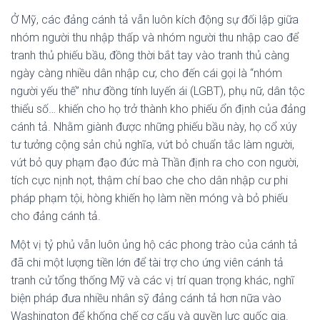
Ở Mỹ, các đảng cánh tả vẫn luôn kích động sự đối lập giữa
nhóm người thu nhập thấp và nhóm người thu nhập cao để
tranh thủ phiếu bầu, đồng thời bắt tay vào tranh thủ càng
ngày càng nhiều dân nhập cư, cho đến cái gọi là “nhóm
người yếu thế” như đồng tính luyến ái (LGBT), phụ nữ, dân tộc
thiểu số… khiến cho họ trở thành kho phiếu ổn định của đảng
cánh tả. Nhằm giành được những phiếu bầu này, họ cổ xúy
tư tưởng cộng sản chủ nghĩa, vứt bỏ chuẩn tắc làm người,
vứt bỏ quy phạm đạo đức mà Thần định ra cho con người,
tích cực nịnh nọt, thậm chí bao che cho dân nhập cư phi
pháp phạm tội, hòng khiến họ làm nền móng và bỏ phiếu
cho đảng cánh tả.
Một vị tỷ phủ vẫn luôn ủng hộ các phong trào của cánh tả
đã chi một lượng tiền lớn để tài trợ cho ứng viên cánh tả
tranh cử tổng thống Mỹ và các vị trí quan trọng khác, nghĩ
biện pháp đưa nhiều nhân sỹ đảng cánh tả hơn nữa vào
Washington để khống chế cơ cấu và quyền lực quốc gia.