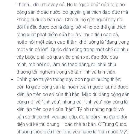
Thành… đều như vậy cả. Họ là “giáo chủ” của tà giáo
cộng sản ở các nước, có quyền giải thích đạo đức mà
không ai được bàn cãi. Cho dù họ giết người hay nói
dối thì đều được coi là đúng, bởi vì họ có thể giải thích
rằng xuất phát điểm của họ là vì mục tiêu cao cả,
hoặc nói một cách cao thâm khó lường là “đang trong
một ván cờ lớn”. Quốc dân sống trong một chế độ như
vậy buộc phải bỏ qua việc phán xét đạo đức của
mình, mà nói dối, làm ác theo đảng, rồi phải chịu
thương tổn nghiêm trọng về tâm linh và tinh thần.
Chính giáo truyền thống dạy con người hướng thiện;
còn tà giáo cộng sản lại hoàn toàn ngược lại, nó được
kiến lập trên cơ sở của thù hận. Mặc dù đảng cộng sản
cũng nói về “tình yêu”, nhưng cái “tình yêu” này cũng là
kiến lập trên cơ sở của “hận”. Tỷ như những người vô
sản sở dĩ có tình yêu giai cấp, đó là bởi vì họ đang đối
diện với kẻ thù chung – các nhà tư bản. Ở Trung Quốc,
phương thức biểu hiện lòng yêu nước là “hận nước Mỹ”,