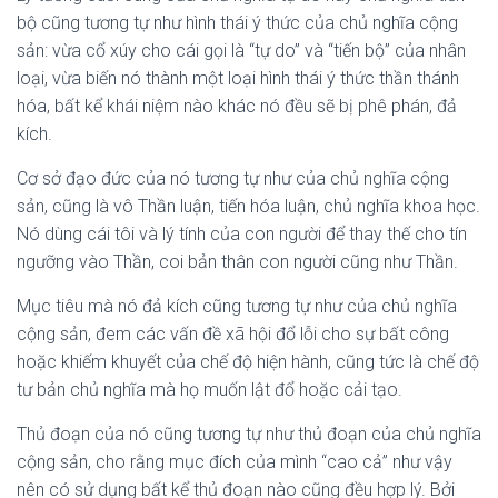
bộ cũng tương tự như hình thái ý thức của chủ nghĩa cộng
sản: vừa cổ xúy cho cái gọi là “tự do” và “tiến bộ” của nhân
loại, vừa biến nó thành một loại hình thái ý thức thần thánh
hóa, bất kể khái niệm nào khác nó đều sẽ bị phê phán, đả
kích.
Cơ sở đạo đức của nó tương tự như của chủ nghĩa cộng
sản, cũng là vô Thần luận, tiến hóa luận, chủ nghĩa khoa học.
Nó dùng cái tôi và lý tính của con người để thay thế cho tín
ngưỡng vào Thần, coi bản thân con người cũng như Thần.
Mục tiêu mà nó đả kích cũng tương tự như của chủ nghĩa
cộng sản, đem các vấn đề xã hội đổ lỗi cho sự bất công
hoặc khiếm khuyết của chế độ hiện hành, cũng tức là chế độ
tư bản chủ nghĩa mà họ muốn lật đổ hoặc cải tạo.
Thủ đoạn của nó cũng tương tự như thủ đoạn của chủ nghĩa
cộng sản, cho rằng mục đích của mình “cao cả” như vậy
nên có sử dụng bất kể thủ đoạn nào cũng đều hợp lý. Bởi