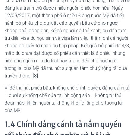
ích của dân nhập cư phi pháp hay của đại chúng, mà là vì để
đảng kia tranh thủ được nhiều nguồn phiếu hơn nữa. Ngày
12/09/2017, một thành phố ở miền Đông nước Mỹ đã tiến
hành bỏ phiếu cho dự luật cấp quyền bầu cử cho người
không phải công dân, kể cả người có thẻ xanh, cư dân tạm
trú diện visa du học sinh và visa làm việc, thậm chí cả người
không có giấy tờ nhập cư hợp pháp. Kết quả bỏ phiếu là 4/3,
mặc dù chưa đạt được số phiếu cần thiết là 6 phiếu, nhưng
hiệu ứng ngầm mà dự luật này mang đến cho hướng đi
tương lai của Mỹ đã thu hút sự quan tâm chú ý rộng rãi của
truyền thông. [8]
Vì để thu hút phiếu bầu, khống chế chính quyền, đảng cánh tả
– dưới sự khống chế của tà linh cộng sản – không từ thủ
đoạn nào, khiến người ta không khỏi lo lắng cho tương lai
của Mỹ.
1.4 Chính đảng cánh tả nắm quyền