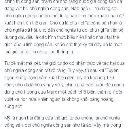
chính trị cộng sản, thậm chí cho rằng quốc gia cộng sản đã
đang vứt bỏ chủ nghĩa cộng sản. Nào ngờ u linh đằng sau
chủ nghĩa cộng sản có thể dùng các hình thức khác nhau để
xuất hiện trên thế gian. Cho dù là chủ nghĩa cộng sản hay là
chủ nghĩa xã hội, cho đến chủ nghĩa tự do, chủ nghĩa tiến bộ
đương đại, đều là các hình thức biểu hiện khác nhau tại thế
gian của u linh cộng sản. Khảo sát thật kỹ thì đây đã là một
thế giới bị tà linh cộng sản thống trị.
Từ bề mặt mà xét, thế giới tự do có nhận thức về tác hại của
chủ nghĩa cộng sản rất rõ ràng. Tuy vậy, từ sau khi “Tuyên
ngôn Đảng Cộng sản” xuất hiện đến nay đã khoảng 170
năm, cho dù là hữu ý hay vô ý, chính phủ các nước đều chọn
dùng chủ trương của Marx một cách phổ biến, thậm chí còn
vượt xa hơn nữa, khiến người ta không khỏi bàng hoàng,
sửng sốt.
Mỹ là ngọn hải đăng của thế giới tự do chống lại chủ nghĩa
cộng sản, coi chủ nghĩa cộng sản như tà ác. Vậy mà trong