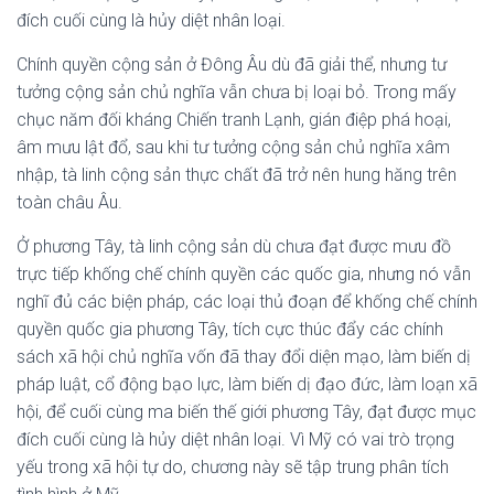
đích cuối cùng là hủy diệt nhân loại.
Chính quyền cộng sản ở Đông Âu dù đã giải thể, nhưng tư
tưởng cộng sản chủ nghĩa vẫn chưa bị loại bỏ. Trong mấy
chục năm đối kháng Chiến tranh Lạnh, gián điệp phá hoại,
âm mưu lật đổ, sau khi tư tưởng cộng sản chủ nghĩa xâm
nhập, tà linh cộng sản thực chất đã trở nên hung hăng trên
toàn châu Âu.
Ở phương Tây, tà linh cộng sản dù chưa đạt được mưu đồ
trực tiếp khống chế chính quyền các quốc gia, nhưng nó vẫn
nghĩ đủ các biện pháp, các loại thủ đoạn để khống chế chính
quyền quốc gia phương Tây, tích cực thúc đẩy các chính
sách xã hội chủ nghĩa vốn đã thay đổi diện mạo, làm biến dị
pháp luật, cổ động bạo lực, làm biến dị đạo đức, làm loạn xã
hội, để cuối cùng ma biến thế giới phương Tây, đạt được mục
đích cuối cùng là hủy diệt nhân loại. Vì Mỹ có vai trò trọng
yếu trong xã hội tự do, chương này sẽ tập trung phân tích