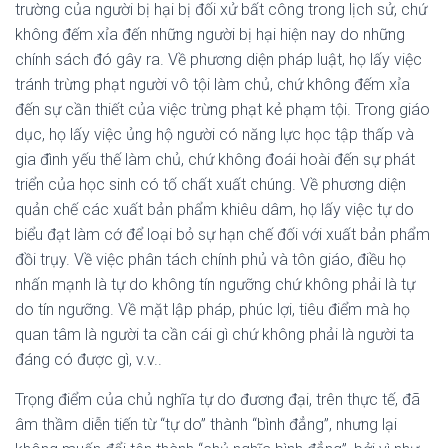
trường của người bị hại bị đối xử bất công trong lịch sử, chứ
không đếm xỉa đến những người bị hại hiện nay do những
chính sách đó gây ra. Về phương diện pháp luật, họ lấy việc
tránh trừng phạt người vô tội làm chủ, chứ không đếm xỉa
đến sự cần thiết của việc trừng phạt kẻ phạm tội. Trong giáo
dục, họ lấy việc ủng hộ người có năng lực học tập thấp và
gia đình yếu thế làm chủ, chứ không đoái hoài đến sự phát
triển của học sinh có tố chất xuất chúng. Về phương diện
quản chế các xuất bản phẩm khiêu dâm, họ lấy việc tự do
biểu đạt làm cớ để loại bỏ sự hạn chế đối với xuất bản phẩm
đồi trụy. Về việc phân tách chính phủ và tôn giáo, điều họ
nhấn mạnh là tự do không tín ngưỡng chứ không phải là tự
do tín ngưỡng. Về mặt lập pháp, phúc lợi, tiêu điểm mà họ
quan tâm là người ta cần cái gì chứ không phải là người ta
đáng có được gì, v.v..
Trọng điểm của chủ nghĩa tự do đương đại, trên thực tế, đã
âm thầm diễn tiến từ “tự do” thành “bình đẳng”, nhưng lại