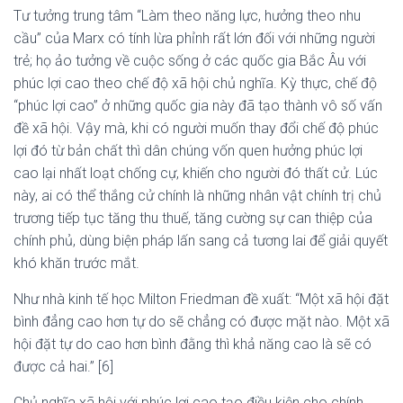
Tư tưởng trung tâm “Làm theo năng lực, hưởng theo nhu
cầu” của Marx có tính lừa phỉnh rất lớn đối với những người
trẻ; họ ảo tưởng về cuộc sống ở các quốc gia Bắc Âu với
phúc lợi cao theo chế độ xã hội chủ nghĩa. Kỳ thực, chế độ
“phúc lợi cao” ở những quốc gia này đã tạo thành vô số vấn
đề xã hội. Vậy mà, khi có người muốn thay đổi chế độ phúc
lợi đó từ bản chất thì dân chúng vốn quen hưởng phúc lợi
cao lại nhất loạt chống cự, khiến cho người đó thất cử. Lúc
này, ai có thể thắng cử chính là những nhân vật chính trị chủ
trương tiếp tục tăng thu thuế, tăng cường sự can thiệp của
chính phủ, dùng biện pháp lấn sang cả tương lai để giải quyết
khó khăn trước mắt.
Như nhà kinh tế học Milton Friedman đề xuất: “Một xã hội đặt
bình đẳng cao hơn tự do sẽ chẳng có được mặt nào. Một xã
hội đặt tự do cao hơn bình đằng thì khả năng cao là sẽ có
được cả hai.” [6]
Chủ nghĩa xã hội với phúc lợi cao tạo điều kiện cho chính