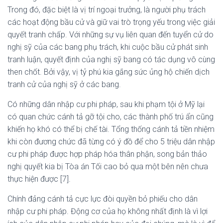
Trong đó, đặc biệt là vị trí ngoại trưởng, là người phụ trách
các hoạt động bầu cử và giữ vai trò trọng yếu trong việc giải
quyết tranh chấp. Với những sự vụ liên quan đến tuyển cử do
nghị sỹ của các bang phụ trách, khi cuộc bầu cử phát sinh
tranh luận, quyết định của nghị sỹ bang có tác dụng vô cùng
then chốt. Bởi vậy, vị tỷ phú kia gắng sức ủng hộ chiến dịch
tranh cử của nghị sỹ ở các bang.
Có những dân nhập cư phi pháp, sau khi phạm tội ở Mỹ lại
có quan chức cánh tả gỡ tội cho, các thành phố trú ẩn cũng
khiến họ khó có thể bị chế tài. Tổng thống cánh tả tiền nhiệm
khi còn đương chức đã từng có ý đồ để cho 5 triệu dân nhập
cư phi pháp được hợp pháp hóa thân phận, song bản thảo
nghị quyết kia bị Tòa án Tối cao bỏ qua một bên nên chưa
thực hiện được [7].
Chính đảng cánh tả cực lực đòi quyền bỏ phiếu cho dân
nhập cư phi pháp. Động cơ của họ không nhất định là vì lợi