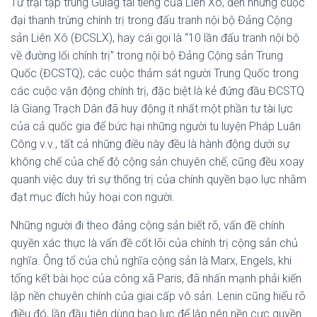
Từ trại tập trung Gulag tai tiếng của Liên Xô, đến những cuộc
đại thanh trừng chính trị trong đấu tranh nội bộ Đảng Cộng
sản Liên Xô (ĐCSLX), hay cái gọi là “10 lần đấu tranh nội bộ
về đường lối chính trị” trong nội bộ Đảng Cộng sản Trung
Quốc (ĐCSTQ), các cuộc thảm sát người Trung Quốc trong
các cuộc vận động chính trị, đặc biệt là kẻ đứng đầu ĐCSTQ
là Giang Trạch Dân đã huy động ít nhất một phần tư tài lực
của cả quốc gia để bức hại những người tu luyện Pháp Luân
Công v.v., tất cả những điều này đều là hành động dưới sự
không chế của chế độ cộng sản chuyên chế, cũng đều xoay
quanh việc duy trì sự thống trị của chính quyền bạo lực nhằm
đạt mục đích hủy hoại con người.
Những người đi theo đảng cộng sản biết rõ, vấn đề chính
quyền xác thực là vấn đề cốt lõi của chính trị cộng sản chủ
nghĩa. Ông tổ của chủ nghĩa cộng sản là Marx, Engels, khi
tổng kết bài học của công xã Paris, đã nhấn mạnh phải kiến
lập nền chuyên chính của giai cấp vô sản. Lenin cũng hiểu rõ
điều đó, lần đầu tiên dùng bạo lực để lập nên nền cực quyền