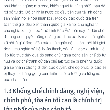
phủ không ngừng mở rộng, khiến người ta dùng phiếu bầu để
rời bỏ tự do. Đó chính là nước cờ đầu tiên của tà linh cộng
sản nhằm nô lệ hóa nhân loại. Một khi các quốc gia trên
toàn thế giới đều biến thành quốc gia xã hội chủ nghĩa thì
chủ nghĩa xã hội theo “mô hình Bắc Âu” hiện nay từ dân chủ
đi sang cực quyền cũng chẳng còn bao xa. Bởi vì chủ nghĩa
xã hội là giai đoạn đầu của chủ nghĩa cộng sản, một khi giai
đoạn chủ nghĩa xã hội hoàn thành, các lãnh đạo chính trị sẽ
lập tức thúc đẩy quá độ sang chủ nghĩa cộng sản, chế độ tư
hữu và cơ chế tranh cử dân chủ lập tức sẽ bị phế trừ, quốc
gia sẽ nhanh chóng đi đến cực quyền, chế độ phúc lợi cao sẽ
bị thay thế bằng gông cùm kiềm chế tư tưởng và tiếng nói
của nhân dân.
1.3 Khống chế chính đảng, nghị viện,
chính phủ, tòa án tối cao là chính trị
lớn nhất của phe cánh tả