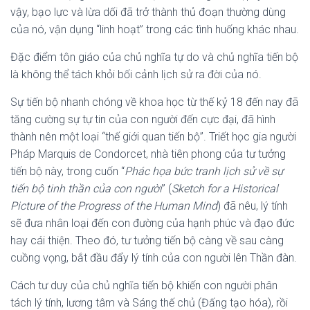
vậy, bạo lực và lừa dối đã trở thành thủ đoạn thường dùng
của nó, vận dụng “linh hoạt” trong các tình huống khác nhau.
Đặc điểm tôn giáo của chủ nghĩa tự do và chủ nghĩa tiến bộ
là không thể tách khỏi bối cảnh lịch sử ra đời của nó.
Sự tiến bộ nhanh chóng về khoa học từ thế kỷ 18 đến nay đã
tăng cường sự tự tin của con người đến cực đại, đã hình
thành nên một loại “thế giới quan tiến bộ”. Triết học gia người
Pháp Marquis de Condorcet, nhà tiên phong của tư tưởng
tiến bộ này, trong cuốn “
Phác họa bức tranh lịch sử về sự
tiến bộ tinh thần của con người
” (
Sketch for a Historical
Picture of the Progress of the Human Mind
) đã nêu, lý tính
sẽ đưa nhân loại đến con đường của hạnh phúc và đạo đức
hay cái thiện. Theo đó, tư tưởng tiến bộ càng về sau càng
cuồng vọng, bắt đầu đẩy lý tính của con người lên Thần đàn.
Cách tư duy của chủ nghĩa tiến bộ khiến con người phân
tách lý tính, lương tâm và Sáng thế chủ (Đấng tạo hóa), rồi