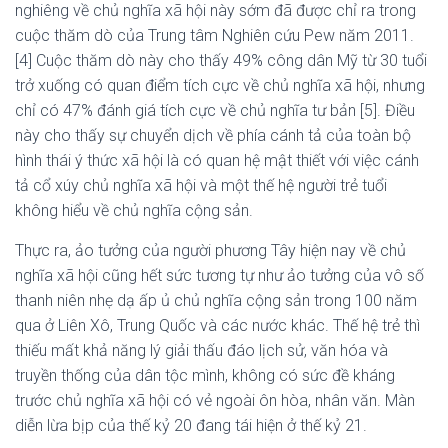
nghiêng về chủ nghĩa xã hội này sớm đã được chỉ ra trong
cuộc thăm dò của Trung tâm Nghiên cứu Pew năm 2011.
[4] Cuộc thăm dò này cho thấy 49% công dân Mỹ từ 30 tuổi
trở xuống có quan điểm tích cực về chủ nghĩa xã hội, nhưng
chỉ có 47% đánh giá tích cực về chủ nghĩa tư bản [5]. Điều
này cho thấy sự chuyển dịch về phía cánh tả của toàn bộ
hình thái ý thức xã hội là có quan hệ mật thiết với việc cánh
tả cổ xúy chủ nghĩa xã hội và một thế hệ người trẻ tuổi
không hiểu về chủ nghĩa cộng sản.
Thực ra, ảo tưởng của người phương Tây hiện nay về chủ
nghĩa xã hội cũng hết sức tương tự như ảo tưởng của vô số
thanh niên nhẹ dạ ấp ủ chủ nghĩa cộng sản trong 100 năm
qua ở Liên Xô, Trung Quốc và các nước khác. Thế hệ trẻ thì
thiếu mất khả năng lý giải thấu đáo lịch sử, văn hóa và
truyền thống của dân tộc mình, không có sức đề kháng
trước chủ nghĩa xã hội có vẻ ngoài ôn hòa, nhân văn. Màn
diễn lừa bịp của thế kỷ 20 đang tái hiện ở thế kỷ 21.