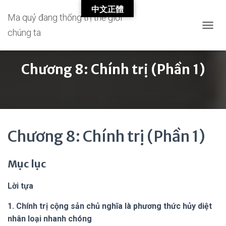
中文正體
Ma quỷ đang thống trị thế giới
chúng ta
T
O
G
G
Chương 8: Chính trị (Phần 1)
L
E
N
A
V
I
G
Chương 8: Chính trị (Phần 1)
A
T
I
Mục lục
O
N
Lời tựa
1. Chính trị cộng sản chủ nghĩa là phương thức hủy diệt
nhân loại nhanh chóng