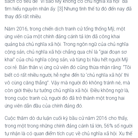
sách có tiêu đề “Vì sao Mỹ không có chủ nghĩa xã hội” đã
tìm hiểu nguyên nhân ấy. [3] Nhưng tình thế từ đó đến nay đã
thay đổi rất nhiều.
Năm 2016, trong chiến dịch tranh cử tổng thống Mỹ, một
ứng viên của một chính đảng cánh tả lớn đã công khai
quảng bá chủ nghĩa xã hội. Trong ngôn ngữ của chủ nghĩa
cộng sản, chủ nghĩa xã hội chẳng qua chỉ là “giai đoạn sơ
khai” của chủ nghĩa cộng sản, và từng bị hầu hết người Mỹ
coi rẻ. Bản thân vị ứng cử viên đó cũng thừa nhận rằng: “Tôi
biết có rất nhiều người, hễ nghe đến từ ‘chủ nghĩa xã hội’ thì
vô cùng căng thẳng”. Vậy mà người đó không tránh né, mà
còn giới thiệu tư tưởng chủ nghĩa xã hội. Điều không ngờ là,
trong cuộc tranh cử, người đó đã trở thành một trong hai
ứng viên dẫn đầu của chính đảng đó.
Cuộc thăm dò dư luận cuối kỳ bầu cử năm 2016 cho thấy,
trong một trong những chính đảng cánh tả lớn, 56% số người
tự nhận là có quan điểm tích cực về chủ nghĩa xã hội. Xu thế