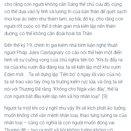
cho rằng con người không cần Sáng thế chủ cứu độ, cũng
có thể dựa vào lý tính và lương tri của bản thân để quét sạch
mọi loại ác niệm như tham lam, sợ hãi, đố kỵ, cho rằng con
người rốt cuộc có thể ở nhân gian mà kiến lập nên thiên
đường, có thể không cần đoái hoài tới Thần.
Đến thế kỷ 19, chính trị gia kiêm nhà bình luận nghệ thuật
người Pháp Jules Castagnary có câu nói thể hiện một điển
hình về sự cuồng vọng của chủ nghĩa tiến bộ: “Khi bị đẩy ra
rìa của khu vườn địa đàng kia, ta sẽ kiến lập một khu vườn
Eden mới…. Ta sẽ dựng lập ‘Tiến bộ’ ở ngay lối vào của nó…
ta sẽ trao vào tay ông ta trường kiếm rực lửa, và ông ta sẽ
nói với Thượng Đế rằng: ‘Không cho Ngài vào đây’, thế là
con người bắt đầu kiến lập nên xã hội nhân loại”. [9]
Người ta một khi có ý nghĩ như vậy thì sẽ kích phát ảo tưởng
muốn khống chế vận mệnh nhân loại, thao túng tương lai của
nhân loại – cũng có nghĩa là con người muốn đóng vai
Thượng đế – tạo ra một xã hội không tưởng không có