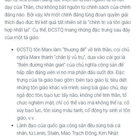
dạy của Thần, chứ không bắt nguồn từ chính sách của chính
đảng nào. Bởi vậy, khi một chính đảng lũng đoạn quyền giải
thích đạo đức thì kết quả tất nhiên sẽ là “chính trị và tôn giáo
hợp nhất lại”. Cụ thể, ĐCSTQ mang những đặc trưng sau đây
của một tà giáo:
ĐCSTQ tôn Marx làm “thượng đế” về tinh thần, coi chủ
nghĩa Marx thành “chân lý vũ trụ”, dựa vào cái gọi là
“thiên đường nhân gian” của chủ nghĩa cộng sản để
hấp dẫn đảng viên vì nó mà phấn đấu suốt đời. Đặc
trưng của tà giáo bao gồm: biên tạo giáo lý, tiêu diệt
những tôn giáo khác với mình; sùng bái giáo chủ, duy
ngã độc tôn; bạo lực tẩy não, khống chế tinh thần, tổ
chức nghiêm mật, chỉ có thể vào mà không thể ra; cổ
xúy bạo lực, tôn sùng máu tanh, cổ động hy sinh vì tôn
giáo, v.v..
Lãnh đạo của quốc gia cộng sản đều sùng bái cá
nhân, từ Lenin, Stalin, Mao Trạch Đông, Kim Nhật