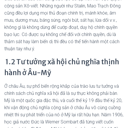
cộng sản Xô-viết. Những người như Stalin, Mao Trạch Đông
cũng đều lợi dụng mọi thủ đoạn chính trị, mánh khóe, âm
mưu, dương mưu, báng súng, ngòi bút, sát hại, lừa dối v.v.,
không gì là không dùng để cướp đoạt, duy hộ chính quyền
bạo lực. Có được sự khống chế đối với chính quyền, dù là
thảm sát hay làm biến dị thì đều có thể tiến hành một cách
thuận tay như ý.
1.2 Tư tưởng xã hội chủ nghĩa thịnh
hành ở Âu-Mỹ
Ở châu Âu, sự phổ biến rộng khắp của trào lưu tư tưởng và
chính sách chủ nghĩa xã hội đã là sự thực không phải bàn.
Mỹ là một quốc gia đặc thù, và cuối thế kỷ 19 đầu thế kỷ 20,
khi vận động chủ nghĩa cộng sản ở châu Âu vô cùng cuồng
nhiệt thì sự phát triển của nó ở Mỹ lại rất hữu hạn. Năm 1906,
học giả nước Đức là Werner Sombart đã từng viết cuốn