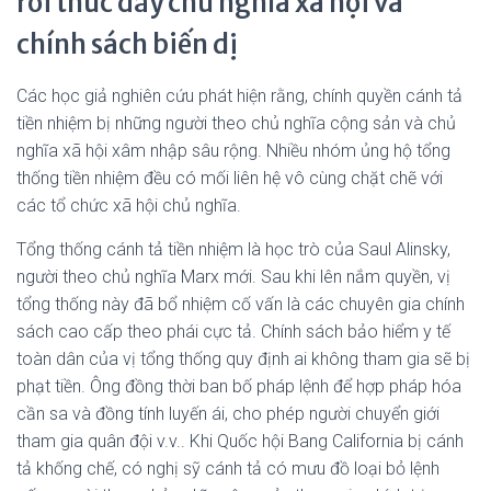
rồi thúc đẩy chủ nghĩa xã hội và
chính sách biến dị
Các học giả nghiên cứu phát hiện rằng, chính quyền cánh tả
tiền nhiệm bị những người theo chủ nghĩa cộng sản và chủ
nghĩa xã hội xâm nhập sâu rộng. Nhiều nhóm ủng hộ tổng
thống tiền nhiệm đều có mối liên hệ vô cùng chặt chẽ với
các tổ chức xã hội chủ nghĩa.
Tổng thống cánh tả tiền nhiệm là học trò của Saul Alinsky,
người theo chủ nghĩa Marx mới. Sau khi lên nắm quyền, vị
tổng thống này đã bổ nhiệm cố vấn là các chuyên gia chính
sách cao cấp theo phái cực tả. Chính sách bảo hiểm y tế
toàn dân của vị tổng thống quy định ai không tham gia sẽ bị
phạt tiền. Ông đồng thời ban bố pháp lệnh để hợp pháp hóa
cần sa và đồng tính luyến ái, cho phép người chuyển giới
tham gia quân đội v.v.. Khi Quốc hội Bang California bị cánh
tả khống chế, có nghị sỹ cánh tả có mưu đồ loại bỏ lệnh