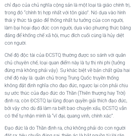
chỉ đạo của chủ nghĩa cộng sản là một loại tà giáo chính trị,
trong đó “chính trị hợp nhất với tôn giáo”. Nó dựa vào hình
thái ý thức tà giáo để thống nhất tư tưởng của con người,
làm bại hoại đạo đức con người, dựa vào phương thức băng
đảng để khống chế xã hội, mục đích cuối cùng là hủy diệt
con người.
Chế độ độc tài của ĐCSTQ thường được so sánh với quân
chủ chuyên chế, loại quan điểm này là tự thị nhi phi (tưởng
đúng mà không phải vậy). Sự khác biệt về bản chất giữa hai
chế độ này là: quân chủ trong Trung Quốc truyền thống
không đặt định nghĩa cho đạo đức, ngược lại còn phải chịu
sự ước thúc của đạo đức do Thần (Thiên thượng hay Trời)
định ra; còn ĐCSTQ lại lũng đoạn quyền giải thích đạo đức,
bởi vậy cho dù đã làm ra biết bao chuyện xấu, ĐCSTQ vẫn
có thể tự nhận mình là “vĩ đại, quang vinh, chính xác”.
Đạo đức là do Thần định ra, chứ không phải do con người
đặt ra; tiêu chuẩn đúng sai, thiện ác là bắt nguồn từ lời răn