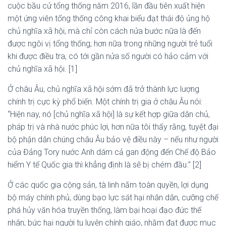
cuộc bầu cử tổng thống năm 2016, lần đầu tiên xuất hiện
một ứng viên tổng thống công khai biểu đạt thái độ ủng hộ
chủ nghĩa xã hội, mà chỉ còn cách nửa bước nữa là đến
được ngôi vị tổng thống; hơn nữa trong những người trẻ tuổi
khi được điều tra, có tới gần nửa số người có hảo cảm với
chủ nghĩa xã hội. [1]
Ở châu Âu, chủ nghĩa xã hội sớm đã trở thành lực lượng
chính trị cực kỳ phổ biến. Một chính trị gia ở châu Âu nói:
“Hiện nay, nó [chủ nghĩa xã hội] là sự kết hợp giữa dân chủ,
pháp trị và nhà nước phúc lợi, hơn nữa tôi thấy rằng, tuyệt đại
bộ phận dân chúng châu Âu bảo vệ điều này – nếu như người
của Đảng Tory nước Anh dám cả gan động đến Chế độ Bảo
hiểm Y tế Quốc gia thì khẳng định là sẽ bị chém đầu.” [2]
Ở các quốc gia cộng sản, tà linh nắm toàn quyền, lợi dụng
bộ máy chính phủ, dùng bạo lực sát hại nhân dân, cưỡng chế
phá hủy văn hóa truyền thống, làm bại hoại đạo đức thế
nhân, bức hại người tu luyện chính giáo, nhằm đạt được mục