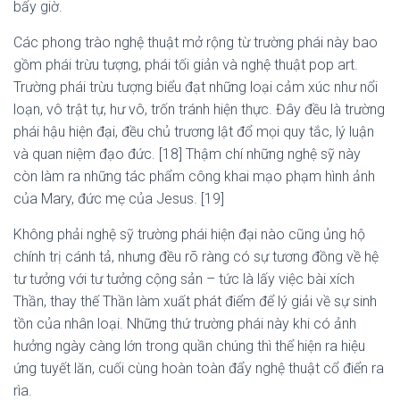
bấy giờ.
Các phong trào nghệ thuật mở rộng từ trường phái này bao
gồm phái trừu tượng, phái tối giản và nghệ thuật pop art.
Trường phái trừu tượng biểu đạt những loại cảm xúc như nổi
loạn, vô trật tự, hư vô, trốn tránh hiện thực. Đây đều là trường
phái hậu hiện đại, đều chủ trương lật đổ mọi quy tắc, lý luận
và quan niệm đạo đức. [18] Thậm chí những nghệ sỹ này
còn làm ra những tác phẩm công khai mạo phạm hình ảnh
của Mary, đức mẹ của Jesus. [19]
Không phải nghệ sỹ trường phái hiện đại nào cũng ủng hộ
chính trị cánh tả, nhưng đều rõ ràng có sự tương đồng về hệ
tư tưởng với tư tưởng cộng sản – tức là lấy việc bài xích
Thần, thay thế Thần làm xuất phát điểm để lý giải về sự sinh
tồn của nhân loại. Những thứ trường phái này khi có ảnh
hưởng ngày càng lớn trong quần chúng thì thể hiện ra hiệu
ứng tuyết lăn, cuối cùng hoàn toàn đẩy nghệ thuật cổ điển ra
rìa.