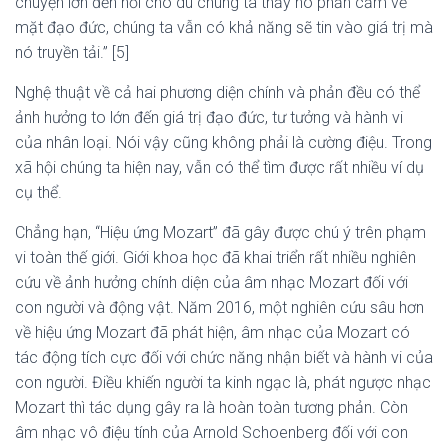
chuyện lớn đến nỗi cho dù chúng ta thấy nó phản cảm về
mặt đạo đức, chúng ta vẫn có khả năng sẽ tin vào giá trị mà
nó truyền tải.” [5]
Nghệ thuật về cả hai phương diện chính và phản đều có thể
ảnh hưởng to lớn đến giá trị đạo đức, tư tưởng và hành vi
của nhân loại. Nói vậy cũng không phải là cường điệu. Trong
xã hội chúng ta hiện nay, vẫn có thể tìm được rất nhiều ví dụ
cụ thể.
Chẳng hạn, “Hiệu ứng Mozart” đã gây được chú ý trên phạm
vi toàn thế giới. Giới khoa học đã khai triển rất nhiều nghiên
cứu về ảnh hưởng chính diện của âm nhạc Mozart đối với
con người và động vật. Năm 2016, một nghiên cứu sâu hơn
về hiệu ứng Mozart đã phát hiện, âm nhạc của Mozart có
tác động tích cực đối với chức năng nhận biết và hành vi của
con người. Điều khiến người ta kinh ngạc là, phát ngược nhạc
Mozart thì tác dụng gây ra là hoàn toàn tương phản. Còn
âm nhạc vô điệu tính của Arnold Schoenberg đối với con