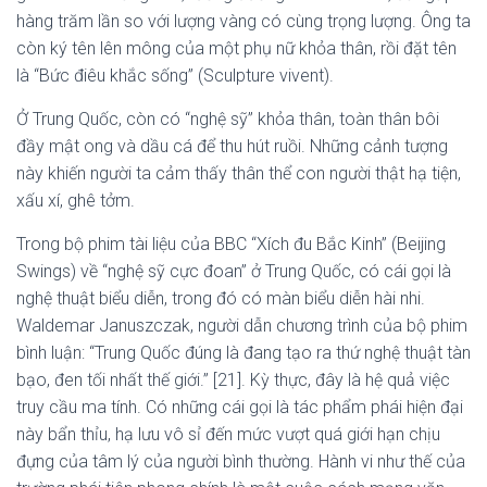
hàng trăm lần so với lượng vàng có cùng trọng lượng. Ông ta
còn ký tên lên mông của một phụ nữ khỏa thân, rồi đặt tên
là “Bức điêu khắc sống” (Sculpture vivent).
Ở Trung Quốc, còn có “nghệ sỹ” khỏa thân, toàn thân bôi
đầy mật ong và dầu cá để thu hút ruồi. Những cảnh tượng
này khiến người ta cảm thấy thân thể con người thật hạ tiện,
xấu xí, ghê tởm.
Trong bộ phim tài liệu của BBC “Xích đu Bắc Kinh” (Beijing
Swings) về “nghệ sỹ cực đoan” ở Trung Quốc, có cái gọi là
nghệ thuật biểu diễn, trong đó có màn biểu diễn hài nhi.
Waldemar Januszczak, người dẫn chương trình của bộ phim
bình luận: “Trung Quốc đúng là đang tạo ra thứ nghệ thuật tàn
bạo, đen tối nhất thế giới.” [21]. Kỳ thực, đây là hệ quả việc
truy cầu ma tính. Có những cái gọi là tác phẩm phái hiện đại
này bẩn thỉu, hạ lưu vô sỉ đến mức vượt quá giới hạn chịu
đựng của tâm lý của người bình thường. Hành vi như thế của