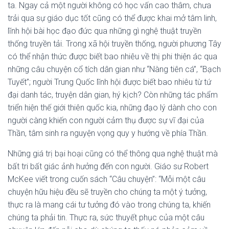
ta. Ngay cả một người không có học vấn cao thâm, chưa
trải qua sự giáo dục tốt cũng có thể được khai mở tâm linh,
lĩnh hội bài học đạo đức qua những gì nghệ thuật truyền
thống truyền tải. Trong xã hội truyền thống, người phương Tây
có thể nhận thức được biết bao nhiêu về thị phi thiện ác qua
những câu chuyện cổ tích dân gian như “Nàng tiên cá”, “Bạch
Tuyết”; người Trung Quốc lĩnh hội được biết bao nhiêu từ tứ
đại danh tác, truyện dân gian, hý kịch? Còn những tác phẩm
triển hiện thế giới thiên quốc kia, những đạo lý dành cho con
người càng khiến con người cảm thụ được sự vĩ đại của
Thần, tâm sinh ra nguyện vọng quy y hướng về phía Thần.
Những giá trị bại hoại cũng có thể thông qua nghệ thuật mà
bất tri bất giác ảnh hưởng đến con người. Giáo sư Robert
McKee viết trong cuốn sách “Câu chuyện”: “Mỗi một câu
chuyện hữu hiệu đều sẽ truyền cho chúng ta một ý tưởng,
thực ra là mang cái tư tưởng đó vào trong chúng ta, khiến
chúng ta phải tin. Thực ra, sức thuyết phục của một câu