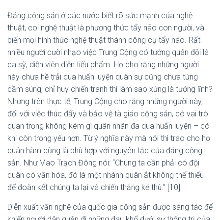
Đảng cộng sản ở các nước biết rõ sức mạnh của nghệ
thuật, coi nghệ thuật là phương thức tẩy não con người, và
biến mọi hình thức nghệ thuật thành công cụ tẩy não. Rất
nhiều người cười nhạo việc Trung Cộng có tướng quân đội là
ca sỹ, diễn viên diễn tiểu phẩm. Họ cho rằng những người
này chưa hề trải qua huấn luyện quân sự cũng chưa từng
cầm súng, chỉ huy chiến tranh thì làm sao xứng là tướng lĩnh?
Nhưng trên thực tế, Trung Cộng cho rằng những người này,
đối với việc thúc đẩy và bảo vệ tà giáo cộng sản, có vai trò
quan trọng không kém gì quân nhân đã qua huấn luyện – có
khi còn trọng yếu hơn. Từ ý nghĩa này mà nói thì trao cho họ
quân hàm cũng là phù hợp với nguyên tắc của đảng cộng
sản. Như Mao Trạch Đông nói: “Chúng ta cần phải có đội
quân có văn hóa, đó là một nhánh quân ắt không thể thiếu
để đoàn kết chúng ta lại và chiến thắng kẻ thù.” [10]
Diễn xuất văn nghệ của quốc gia cộng sản được sáng tác để
khiến người dân quên đi những đau khổ dưới sự thống trị của