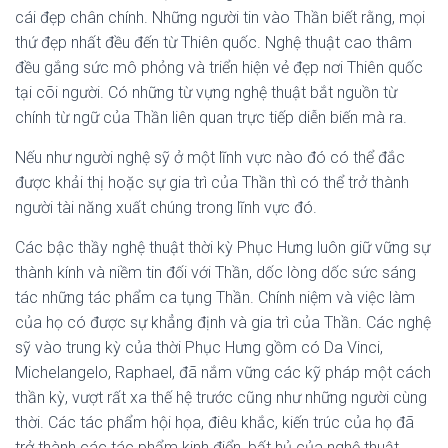
cái đẹp chân chính. Những người tin vào Thần biết rằng, mọi
thứ đẹp nhất đều đến từ Thiên quốc. Nghệ thuật cao thâm
đều gắng sức mô phỏng và triển hiện vẻ đẹp nơi Thiên quốc
tại cõi người. Có những từ vựng nghệ thuật bắt nguồn từ
chính từ ngữ của Thần liên quan trực tiếp diễn biến mà ra.
Nếu như người nghệ sỹ ở một lĩnh vực nào đó có thể đắc
được khải thị hoặc sự gia trì của Thần thì có thể trở thành
người tài năng xuất chúng trong lĩnh vực đó.
Các bậc thầy nghệ thuật thời kỳ Phục Hưng luôn giữ vững sự
thành kính và niềm tin đối với Thần, dốc lòng dốc sức sáng
tác những tác phẩm ca tụng Thần. Chính niệm và việc làm
của họ có được sự khẳng định và gia trì của Thần. Các nghệ
sỹ vào trung kỳ của thời Phục Hưng gồm có Da Vinci,
Michelangelo, Raphael, đã nắm vững các kỹ pháp một cách
thần kỳ, vượt rất xa thế hệ trước cũng như những người cùng
thời. Các tác phẩm hội họa, điêu khắc, kiến trúc của họ đã
trở thành các tác phẩm kinh điển, bất hủ của nghệ thuật