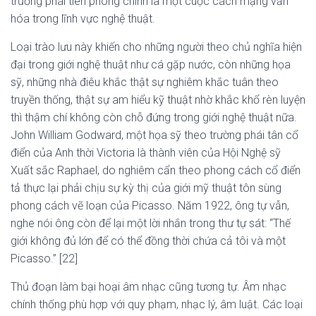
trường phái tiên phong chính là một cuộc cách mạng văn
hóa trong lĩnh vực nghệ thuật.
Loại trào lưu này khiến cho những người theo chủ nghĩa hiện
đại trong giới nghệ thuật như cá gặp nước, còn những họa
sỹ, những nhà điêu khắc thật sự nghiêm khắc tuân theo
truyền thống, thật sự am hiểu kỹ thuật nhờ khắc khổ rèn luyện
thì thậm chí không còn chỗ đứng trong giới nghệ thuật nữa.
John William Godward, một họa sỹ theo trường phái tân cổ
điển của Anh thời Victoria là thành viên của Hội Nghệ sỹ
Xuất sắc Raphael, do nghiêm cẩn theo phong cách cổ điển
tả thực lại phải chịu sự kỳ thị của giới mỹ thuật tôn sùng
phong cách vẽ loạn của Picasso. Năm 1922, ông tự vẫn,
nghe nói ông còn để lại một lời nhắn trong thư tự sát: “Thế
giới không đủ lớn để có thể đồng thời chứa cả tôi và một
Picasso.” [22]
Thủ đoạn làm bại hoại âm nhạc cũng tương tự. Âm nhạc
chính thống phù hợp với quy phạm, nhạc lý, âm luật. Các loại