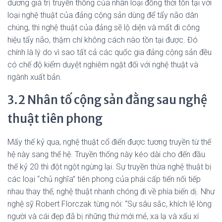
dương giá trị truyền thống của nhân loại đồng thời tồn tại với
loại nghệ thuật của đảng cộng sản dùng để tẩy não dân
chúng, thì nghệ thuật của đảng sẽ lộ diện và mất đi công
hiệu tẩy não, thậm chí không cách nào tồn tại được. Đó
chính là lý do vì sao tất cả các quốc gia đảng cộng sản đều
có chế độ kiểm duyệt nghiêm ngặt đối với nghệ thuật và
ngành xuất bản.
3.2 Nhân tố cộng sản đằng sau nghệ
thuật tiên phong
Mấy thế kỷ qua, nghệ thuật cổ điển được tương truyền từ thế
hệ này sang thế hệ. Truyền thống này kéo dài cho đến đầu
thế kỷ 20 thì đột ngột ngừng lại. Sự truyền thừa nghệ thuật bị
các loại “chủ nghĩa” tiên phong của phái cấp tiến nối tiếp
nhau thay thế, nghệ thuật nhanh chóng đi về phía biến dị. Như
nghệ sỹ Robert Florczak từng nói: “Sự sâu sắc, khích lệ lòng
người và cái đẹp đã bị những thứ mới mẻ, xa lạ và xấu xí