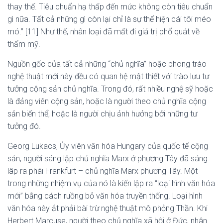
thay thế. Tiêu chuẩn hạ thấp đến mức không còn tiêu chuẩn
gì nữa. Tất cả những gì còn lại chỉ là sự thể hiện cái tôi méo
mó.” [11] Như thế, nhân loại đã mất đi giá trị phổ quát về
thẩm mỹ.
Nguồn gốc của tất cả những “chủ nghĩa” hoặc phong trào
nghệ thuật mới này đều có quan hệ mật thiết với trào lưu tư
tưởng cộng sản chủ nghĩa. Trong đó, rất nhiều nghệ sỹ hoặc
là đảng viên cộng sản, hoặc là người theo chủ nghĩa cộng
sản biến thể, hoặc là người chịu ảnh hưởng bởi những tư
tưởng đó.
Georg Lukacs, Ủy viên văn hóa Hungary của quốc tế cộng
sản, người sáng lập chủ nghĩa Marx ở phương Tây đã sáng
lâp ra phái Frankfurt – chủ nghĩa Marx phương Tây. Một
trong những nhiệm vụ của nó là kiến lập ra “loại hình văn hóa
mới” bằng cách ruồng bỏ văn hóa truyền thống. Loại hình
văn hóa này ắt phải bài trừ nghệ thuật mô phỏng Thần. Khi
Herbert Marcuse, người theo chủ nghĩa xã hội ở Đức, nhân