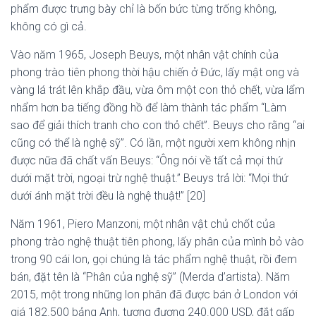
phẩm được trưng bày chỉ là bốn bức từng trống không,
không có gì cả.
Vào năm 1965, Joseph Beuys, một nhân vật chính của
phong trào tiên phong thời hậu chiến ở Đức, lấy mật ong và
vàng lá trát lên khắp đầu, vừa ôm một con thỏ chết, vừa lẩm
nhẩm hơn ba tiếng đồng hồ để làm thành tác phẩm “Làm
sao để giải thích tranh cho con thỏ chết”. Beuys cho rằng “ai
cũng có thể là nghệ sỹ”. Có lần, một người xem không nhịn
được nữa đã chất vấn Beuys: “Ông nói về tất cả mọi thứ
dưới mặt trời, ngoại trừ nghệ thuật.” Beuys trả lời: “Mọi thứ
dưới ánh mặt trời đều là nghệ thuật!” [20]
Năm 1961, Piero Manzoni, một nhân vật chủ chốt của
phong trào nghệ thuật tiên phong, lấy phân của mình bỏ vào
trong 90 cái lon, gọi chúng là tác phẩm nghệ thuật, rồi đem
bán, đặt tên là “Phân của nghệ sỹ” (Merda d’artista). Năm
2015, một trong những lon phân đã được bán ở London với
giá 182.500 bảng Anh, tương đương 240.000 USD, đắt gấp