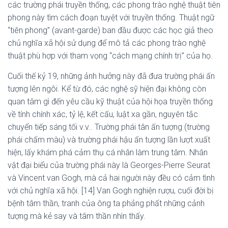
các trường phái truyền thống, các phong trào nghệ thuật tiên
phong này tìm cách đoạn tuyệt với truyền thống. Thuật ngữ
“tiên phong” (avant-garde) ban đầu được các học giả theo
chủ nghĩa xã hội sử dụng để mô tả các phong trào nghệ
thuật phù hợp với tham vọng “cách mạng chính trị” của họ.
Cuối thế kỷ 19, những ảnh hưởng này đã đưa trường phái ấn
tượng lên ngôi. Kể từ đó, các nghệ sỹ hiện đại không còn
quan tâm gì đến yêu cầu kỹ thuật của hội họa truyền thống
về tính chính xác, tỷ lệ, kết cấu, luật xa gần, nguyên tắc
chuyển tiếp sáng tối v.v.. Trường phái tân ấn tượng (trường
phái chấm màu) và trường phái hậu ấn tượng lần lượt xuất
hiện, lấy khám phá cảm thụ cá nhân làm trung tâm. Nhân
vật đại biểu của trường phái này là Georges-Pierre Seurat
và Vincent van Gogh, mà cả hai người này đều có cảm tình
với chủ nghĩa xã hội. [14] Van Gogh nghiện rượu, cuối đời bị
bệnh tâm thần, tranh của ông ta phảng phất những cảnh
tượng mà kẻ say và tâm thần nhìn thấy.