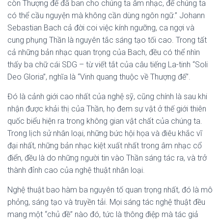
còn Thượng đế đã ban cho chúng ta âm nhạc, để chúng ta
có thể cầu nguyện mà không cần dùng ngôn ngữ.” Johann
Sebastian Bach cả đời coi việc kính ngưỡng, ca ngợi và
cung phụng Thần là nguyên tắc sáng tạo tối cao. Trong tất
cả những bản nhạc quan trọng của Bach, đều có thể nhìn
thấy ba chữ cái SDG – từ viết tắt của câu tiếng La-tinh “Soli
Deo Gloria”, nghĩa là “Vinh quang thuộc về Thượng đế”.
Đó là cảnh giới cao nhất của nghệ sỹ, cũng chính là sau khi
nhận được khải thị của Thần, họ đem sự vật ở thế giới thiên
quốc biểu hiện ra trong không gian vật chất của chúng ta.
Trong lịch sử nhân loại, những bức hội họa và điêu khắc vĩ
đại nhất, những bản nhạc kiệt xuất nhất trong âm nhạc cổ
điển, đều là do những người tin vào Thần sáng tác ra, và trở
thành đỉnh cao của nghệ thuật nhân loại.
Nghệ thuật bao hàm ba nguyên tố quan trọng nhất, đó là mô
phỏng, sáng tạo và truyền tải. Mọi sáng tác nghệ thuật đều
mang một “chủ đề” nào đó, tức là thông điệp mà tác giả