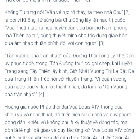
Khổng Tử từng nói “Văn vẻ rực rỡ thay, ta theo nhà Chu” [2],
là bởi vì Khổng Tử sùng bái Chu Công lấy lễ nhạc trị quốc.
“Vua Thuấn tạo ra ngũ huyền cầm, ca bài thơ Nam phong
mà Thiên hạ trị”, cũng thuyết minh cho tác dụng giáo hóa
của âm nhạc thuần chính đối với con người. [3]
“Tần Vương phá trận nhạc” của Đường Thái Tông Lý Thế Dân
uy phục tứ bề, trong “Tân Đường thư” có ghi chép, khi Huyền
Trang sang Tây Thiên lấy kinh, Giới Nhật Vương Thi La Dật Đa
của Trung Thiên Trúc nói với Huyền Trang: “Vị quân vương
của nước các vị là một thánh nhân, đã làm ra ‘Tần Vương
phá trận nhạc’.” [4]
Hoàng gia nước Pháp thời đại Vua Louis XIV, thông qua
khiêu vũ và nghệ thuật, đã triển hiện sự ưu nhã và quy phạm
công dân. Khiêu vũ không chỉ là kỹ thuật về động tác, mà
còn là lễ nghi xã giao và quy tắc ứng xử. Vua Louis XIV dùng
nghệ thuật và văn hóa để cảm hóa Châu Âu, khiến Châu Âu