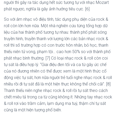
người thì gây ra tác dụng hết sức tương tự với nhạc Mozart
phát ngược, nghĩa là gây ảnh hưởng tiêu cực. [6]
So với âm nhạc vô điệu tính, tác dụng phụ diện của rock &
roll còn lớn hơn nữa. Một nhà nghiên cứu từng tổng hợp dữ
liệu của hai thành phố tương tự nhau: thành phố phát sóng
truyền hình, truyền thanh với lượng lớn các bản nhạc rock &
roll thì số trường hợp có con trước hôn nhân, bỏ học, thanh
thiếu niên tử vong, phạm tội… cao hơn 50% so với thành phố
phát nhạc bình thường. [7] Có loại nhạc rock & roll còn coi
tự sát là điều hợp lý. “Giai điệu đen tối và ca từ gây ức chế
của nó đương nhiên có thể được xem là một hình thức cổ
động việc tự sát, hơn nữa người trẻ tuổi nghe nhạc rock & roll
nhiều rồi đi tự sát đã là một hiện thực không thể chối cãi”. [8]
Thanh thiếu niên nghe nhạc rock & roll rồi tự sát theo cách
chết miêu tả trong ca từ cũng không ít. Những tay nhạc rock
& roll rơi vào trầm cảm, lạm dụng ma tuý, thậm chí tự sát
cũng là một hiện tượng phổ biến.