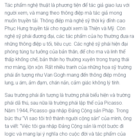
Tác phẩm nghệ thuật là phương tiện để tác giả giao lưu với
người xem, và mang theo thông điệp mà tác giả mong
muốn truyền tải. Thông điệp mà nghệ sỹ thời kỳ đỉnh cao
Phục Hưng truyền tải cho người xem là Thiện và Mỹ. Còn
nghệ sỹ phái đương đại, các tác phẩm của họ thường đưa ra
những thông điệp u tối, tiêu cực. Các nghệ sỹ phái hiện đại
phóng túng tư tưởng của bản thân, để cho ma và linh thể
thấp khống chế, bản thân họ thường xuyên trong trạng thái
mơ màng, lộn xộn. Rất nhiều tranh của những họa sỹ trường
phái ấn tượng như Van Gogh mang đến thông điệp mông
lung, u ám, ảm đạm, chán nản, cảm giác không lý tính.
Sau trường phái ấn tượng là trường phái biểu hiện và trường
phái dã thú, sau nữa là trường phái lập thể của Picasso.
Năm 1944, Picasso gia nhập Đảng Cộng sản Pháp. Trong
bức thư “Vì sao tôi trở thành người cộng sản” của mình, ông
ta viết: “Việc tôi gia nhập Đảng Cộng sản là một bước đi
logic và mang lại ý nghĩa cho cuộc đời và tác phẩm của