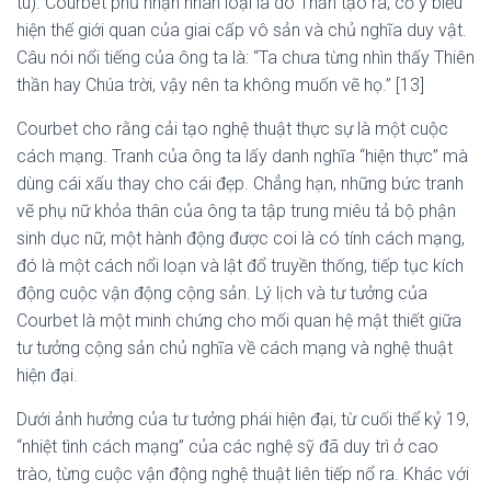
tu). Courbet phủ nhận nhân loại là do Thần tạo ra, cố ý biểu
hiện thế giới quan của giai cấp vô sản và chủ nghĩa duy vật.
Câu nói nổi tiếng của ông ta là: “Ta chưa từng nhìn thấy Thiên
thần hay Chúa trời, vậy nên ta không muốn vẽ họ.” [13]
Courbet cho rằng cải tạo nghệ thuật thực sự là một cuộc
cách mạng. Tranh của ông ta lấy danh nghĩa “hiện thực” mà
dùng cái xấu thay cho cái đẹp. Chẳng hạn, những bức tranh
vẽ phụ nữ khỏa thân của ông ta tập trung miêu tả bộ phận
sinh dục nữ, một hành động được coi là có tính cách mạng,
đó là một cách nổi loạn và lật đổ truyền thống, tiếp tục kích
động cuộc vận động cộng sản. Lý lịch và tư tưởng của
Courbet là một minh chứng cho mối quan hệ mật thiết giữa
tư tưởng cộng sản chủ nghĩa về cách mạng và nghệ thuật
hiện đại.
Dưới ảnh hưởng của tư tưởng phái hiện đại, từ cuối thể kỷ 19,
“nhiệt tình cách mạng” của các nghệ sỹ đã duy trì ở cao
trào, từng cuộc vận động nghệ thuật liên tiếp nổ ra. Khác với