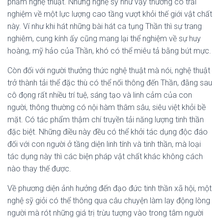
phẩm nghệ thuật. Những nghệ sỹ như vậy thường có trải
nghiệm về một lực lượng cao tầng vượt khỏi thế giới vật chất
này. Ví như khi hát những bài hát ca tụng Thần thì sự trang
nghiêm, cung kính ấy cũng mang lại thể nghiệm về sự huy
hoàng, mỹ hảo của Thần, khó có thể miêu tả bằng bút mực.
Còn đối với người thưởng thức nghệ thuật mà nói, nghệ thuật
trở thành tải thể đặc thù có thể nối thông đến Thần, đằng sau
cô đọng rất nhiều trí tuệ, sáng tạo và linh cảm của con
người, thông thường có nội hàm thâm sâu, siêu việt khỏi bề
mặt. Có tác phẩm thậm chí truyền tải năng lượng tinh thần
đặc biệt. Những điều này đều có thể khởi tác dụng độc đáo
đối với con người ở tầng diện linh tính và tinh thần, mà loại
tác dụng này thì các biện pháp vật chất khác không cách
nào thay thế được.
Về phương diện ảnh hưởng đến đạo đức tinh thần xã hội, một
nghệ sỹ giỏi có thể thông qua câu chuyện làm lay động lòng
người mà rót những giá trị trừu tượng vào trong tâm người