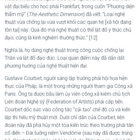
vật đại biểu cho học phái Frankfurt, trong cuốn “Phương diện
thẩm mỹ” (
The Aesthetic Dimension
) đã viết: “Loại nghệ
thuật vừa chống lại vừa vượt khỏi các quan hệ [xã hội đang
tồn tại] này. Qua đó mà nghệ thuật có thể lật đổ ý thức chủ
đạo, cũng là kinh nghiệm thường thức.” [12]
Nghĩa là, họ dùng nghệ thuật trong công cuộc chống lại
Thần và lật đổ đạo đức. Loại quan điểm này đã dẫn dắt
phương hướng của nghệ thuật hiện đại.
Gustave Courbet, người sáng lập trường phái hội họa hiện
thực của Pháp, là một trong những người tham gia Công xã
Paris. Ông ta được bầu làm ủy viên công xã kiêm chủ tịch
Liên đoàn Nghệ sỹ (Federation of Artists) phái cấp tiến.
Courbet dốc sức vào công tác “cải tạo” chế độ cũ và kiến
lập thị hiếu mỹ thuật mới. Dưới chỉ dẫn của Courbet, liên
đoàn này đã phá hủy một tòa kiến trúc theo trường phái tân
cổ điển – Đài tưởng niệm Vendôme (sau này đã được trùng