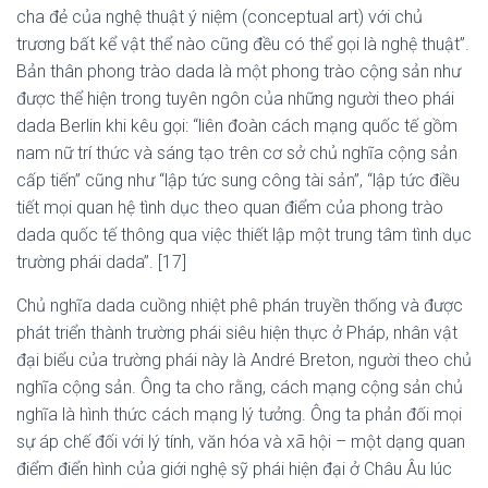
cha đẻ của nghệ thuật ý niệm (conceptual art) với chủ
trương bất kể vật thể nào cũng đều có thể gọi là nghệ thuật”.
Bản thân phong trào dada là một phong trào cộng sản như
được thể hiện trong tuyên ngôn của những người theo phái
dada Berlin khi kêu gọi: “liên đoàn cách mạng quốc tế gồm
nam nữ trí thức và sáng tạo trên cơ sở chủ nghĩa cộng sản
cấp tiến” cũng như “lập tức sung công tài sản”, “lập tức điều
tiết mọi quan hệ tình dục theo quan điểm của phong trào
dada quốc tế thông qua việc thiết lập một trung tâm tình dục
trường phái dada”. [17]
Chủ nghĩa dada cuồng nhiệt phê phán truyền thống và được
phát triển thành trường phái siêu hiện thực ở Pháp, nhân vật
đại biểu của trường phái này là André Breton, người theo chủ
nghĩa cộng sản. Ông ta cho rằng, cách mạng cộng sản chủ
nghĩa là hình thức cách mạng lý tưởng. Ông ta phản đối mọi
sự áp chế đối với lý tính, văn hóa và xã hội – một dạng quan
điểm điển hình của giới nghệ sỹ phái hiện đại ở Châu Âu lúc