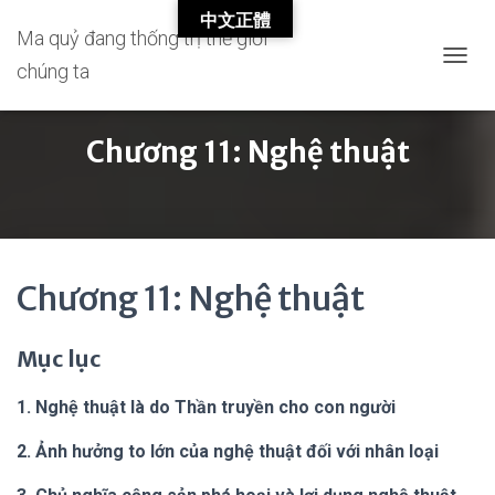
中文正體
Ma quỷ đang thống trị thế giới
chúng ta
T
O
G
G
Chương 11: Nghệ thuật
L
E
N
A
V
I
G
Chương 11: Nghệ thuật
A
T
I
Mục lục
O
N
1. Nghệ thuật là do Thần truyền cho con người
2. Ảnh hưởng to lớn của nghệ thuật đối với nhân loại