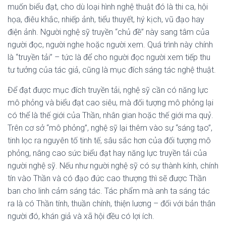
muốn biểu đạt, cho dù loại hình nghệ thuật đó là thi ca, hội
họa, điêu khắc, nhiếp ảnh, tiểu thuyết, hý kịch, vũ đạo hay
điện ảnh. Người nghệ sỹ truyền “chủ đề” này sang tâm của
người đọc, người nghe hoặc người xem. Quá trình này chính
là “truyền tải” – tức là để cho người đọc người xem tiếp thu
tư tưởng của tác giả, cũng là mục đích sáng tác nghệ thuật.
Để đạt được mục đích truyền tải, nghệ sỹ cần có năng lực
mô phỏng và biểu đạt cao siêu, mà đối tượng mô phỏng lại
có thể là thế giới của Thần, nhân gian hoặc thế giới ma quỷ.
Trên cơ sở “mô phỏng”, nghệ sỹ lại thêm vào sự “sáng tạo”,
tinh lọc ra nguyên tố tinh tế, sâu sắc hơn của đối tượng mô
phỏng, nâng cao sức biểu đạt hay năng lực truyền tải của
người nghệ sỹ. Nếu như người nghệ sỹ có sự thành kính, chính
tín vào Thần và có đạo đức cao thượng thì sẽ được Thần
ban cho linh cảm sáng tác. Tác phẩm mà anh ta sáng tác
ra là có Thần tính, thuần chính, thiện lương – đối với bản thân
người đó, khán giả và xã hội đều có lợi ích.