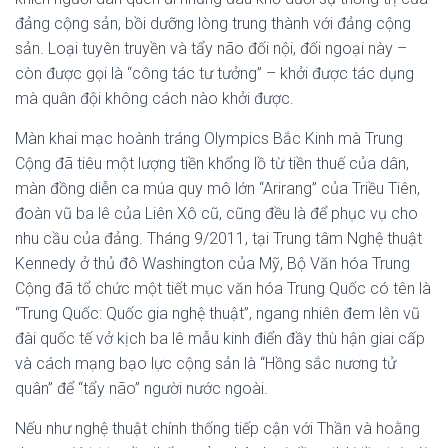
đảng cộng sản, bồi dưỡng lòng trung thành với đảng cộng
sản. Loại tuyên truyền và tẩy não đối nội, đối ngoại này –
còn được gọi là “công tác tư tưởng” – khởi được tác dụng
mà quân đội không cách nào khởi được.
Màn khai mạc hoành tráng Olympics Bắc Kinh mà Trung
Cộng đã tiêu một lượng tiền khổng lồ từ tiền thuế của dân,
màn đồng diễn ca múa quy mô lớn “Arirang” của Triều Tiên,
đoàn vũ ba lê của Liên Xô cũ, cũng đều là để phục vụ cho
nhu cầu của đảng. Tháng 9/2011, tại Trung tâm Nghệ thuật
Kennedy ở thủ đô Washington của Mỹ, Bộ Văn hóa Trung
Cộng đã tổ chức một tiết mục văn hóa Trung Quốc có tên là
“Trung Quốc: Quốc gia nghệ thuật”, ngang nhiên đem lên vũ
đài quốc tế vở kịch ba lê mẫu kinh điển đầy thù hận giai cấp
và cách mạng bạo lực cộng sản là “Hồng sắc nương tử
quân” để “tẩy não” người nước ngoài.
Nếu như nghệ thuật chính thống tiếp cận với Thần và hoằng