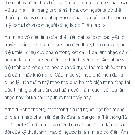
điệu tính và điệu thức bắt nguồn từ quy luật tự nhiên hài hòa.
Vũ trụ mà Thần sáng tạo là hài hòa, con người ta có thể
thưởng thức và dung nhập vào sự hài hòa của vũ trụ, sinh ra
mỹ cảm, bởi vì con người cũng là do Thần tạo ra.
Âm nhạc vô điệu tính của phái hiện đại bài xích các yếu tố
truyền thống trong âm nhạc như điệu thức, hợp âm và giai
điệu, thiếu đi sự quy phạm trong kết cấu. Loại âm nhạc đó đi
ngược lại âm nhạc cổ điển do thần truyền cho. Âm nhạc vô
điệu tính phá vỡ sự hài hòa của vũ trụ, vì thế mà nhiều thính
giả cảm thấy khó nghe. Các nhạc sỹ theo phái hiện đại lại
dùng lý luận thẩm mỹ méo mó của họ mà biện minh rằng tai
của thính giả phải trải qua huấn luyện, làm quen với loại âm
nhạc này rồi khi thưởng thức mới thấy hay.
Arnold Schoenberg, một trong những người đặt nền móng
cho âm nhạc phái hiện đại đã đưa ra cái gọi là “hệ thống 12
âm”, một kết cấu nhạc vô điệu tính cơ bản đánh dấu sự ra
đời của kỹ thuật âm nhạc đi ngược lại âm nhạc cổ điển. Âm