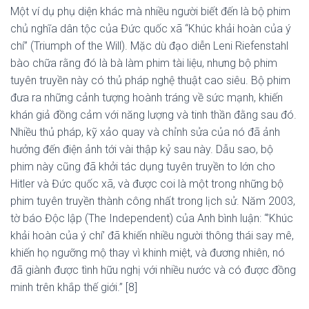
Một ví dụ phụ diện khác mà nhiều người biết đến là bộ phim
chủ nghĩa dân tộc của Đức quốc xã “Khúc khải hoàn của ý
chí” (Triumph of the Will). Mặc dù đạo diễn Leni Riefenstahl
bào chữa rằng đó là bà làm phim tài liệu, nhưng bộ phim
tuyên truyền này có thủ pháp nghệ thuật cao siêu. Bộ phim
đưa ra những cảnh tượng hoành tráng về sức mạnh, khiến
khán giả đồng cảm với năng lượng và tinh thần đằng sau đó.
Nhiều thủ pháp, kỹ xảo quay và chỉnh sửa của nó đã ảnh
hưởng đến điện ảnh tới vài thập kỷ sau này. Dẫu sao, bộ
phim này cũng đã khởi tác dụng tuyên truyền to lớn cho
Hitler và Đức quốc xã, và được coi là một trong những bộ
phim tuyên truyền thành công nhất trong lịch sử. Năm 2003,
tờ báo Độc lập (The Independent) của Anh bình luận: “’Khúc
khải hoàn của ý chí’ đã khiến nhiều người thông thái say mê,
khiến họ ngưỡng mộ thay vì khinh miệt, và đương nhiên, nó
đã giành được tình hữu nghị với nhiều nước và có được đồng
minh trên khắp thế giới.” [8]