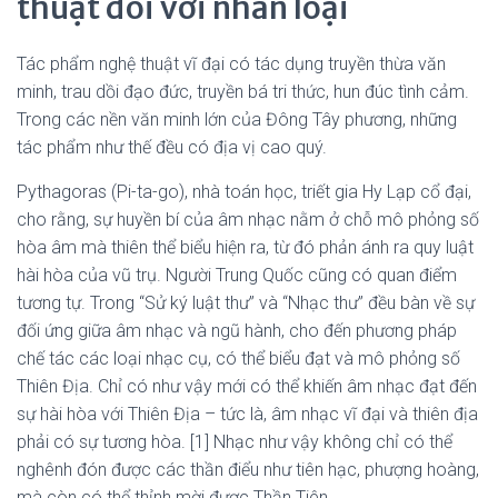
thuật đối với nhân loại
Tác phẩm nghệ thuật vĩ đại có tác dụng truyền thừa văn
minh, trau dồi đạo đức, truyền bá tri thức, hun đúc tình cảm.
Trong các nền văn minh lớn của Đông Tây phương, những
tác phẩm như thế đều có địa vị cao quý.
Pythagoras (Pi-ta-go), nhà toán học, triết gia Hy Lạp cổ đại,
cho rằng, sự huyền bí của âm nhạc nằm ở chỗ mô phỏng số
hòa âm mà thiên thể biểu hiện ra, từ đó phản ánh ra quy luật
hài hòa của vũ trụ. Người Trung Quốc cũng có quan điểm
tương tự. Trong “Sử ký luật thư” và “Nhạc thư” đều bàn về sự
đối ứng giữa âm nhạc và ngũ hành, cho đến phương pháp
chế tác các loại nhạc cụ, có thể biểu đạt và mô phỏng số
Thiên Địa. Chỉ có như vậy mới có thể khiến âm nhạc đạt đến
sự hài hòa với Thiên Địa – tức là, âm nhạc vĩ đại và thiên địa
phải có sự tương hòa. [1] Nhạc như vậy không chỉ có thể
nghênh đón được các thần điểu như tiên hạc, phượng hoàng,
mà còn có thể thỉnh mời được Thần Tiên.