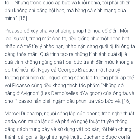
tôi… Nhưng trong cuộc áp bức và khởi nghĩa, tôi phải chiến
đấu không chỉ bằng hội họa, mà bằng cả sinh mạng của
mình.” [15]
Picasso cổ xúy phá vỡ phương pháp hội họa cổ điển. Mỗi
loại sự vật, trong mắt ông ta, đều giống như một đống bột
nhão có thể tùy ý nhào nặn, nhào nặn càng quái dị thì ông ta
càng thỏa mãn. Quá trình tạo ra những hình ảnh quái dị là
quá trình không ngừng phá hoại bức tranh đến mức không ai
có thể hiểu nổi. Ngay cả Georges Braque, một họa sỹ
trường phái hiện đại, người đồng sáng lập trường phái lập thể
với Picasso cũng đều không thích tác phẩm “Những cô
nàng ở Avignon” (Les Demoiselles d’Avignon) của ông ta, và
cho Picasso hẳn phải ngậm dầu phun lửa vào bức vẽ. [16]
Marcel Duchamp, người sáng lập của phong trào nghệ thuật
dada, còn muốn lật đổ và phá vỡ nghệ thuật truyền thống
bằng cách trưng bày và sử dụng vật có sẵn, rồi biến chúng
thành cái gọi là lắp ghép nghệ thuật. Duchamp được coi là