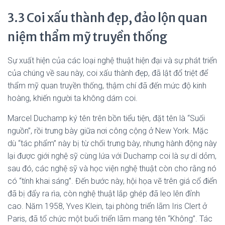
3.3 Coi xấu thành đẹp, đảo lộn quan
niệm thẩm mỹ truyền thống
Sự xuất hiện của các loại nghệ thuật hiện đại và sự phát triển
của chúng về sau này, coi xấu thành đẹp, đã lật đổ triệt để
thẩm mỹ quan truyền thống, thậm chí đã đến mức độ kinh
hoàng, khiến người ta không dám coi.
Marcel Duchamp ký tên trên bồn tiểu tiện, đặt tên là “Suối
nguồn”, rồi trưng bày giữa nơi công cộng ở New York. Mặc
dù “tác phẩm” này bị từ chối trưng bày, nhưng hành động này
lại được giới nghệ sỹ cùng lứa với Duchamp coi là sự dí dỏm,
sau đó, các nghệ sỹ và học viện nghệ thuật còn cho rằng nó
có “tính khai sáng”. Đến bước này, hội họa vẽ trên giá cổ điển
đã bị đẩy ra rìa, còn nghệ thuật lắp ghép đã leo lên đỉnh
cao. Năm 1958, Yves Klein, tại phòng triển lãm Iris Clert ở
Paris, đã tổ chức một buổi triển lãm mang tên “Không”. Tác