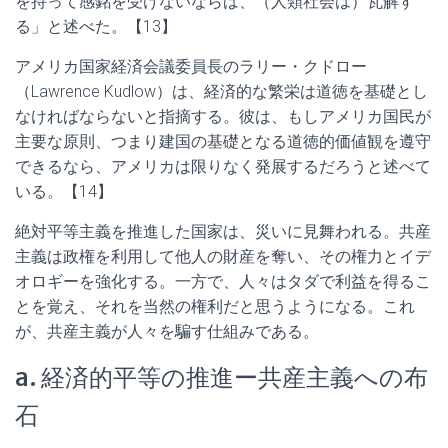
を持って感銘を受けないならば、（人類社会は）瓦解す
る」と述べた。【13】
アメリカ国家経済会議委員長のラリー・クドロー
（Lawrence Kudlow）は、経済的な繁栄は道徳を基礎とし
なければならないと指摘する。彼は、もしアメリカ国民が
主要な原則、つまり建国の基礎となる道徳的価値観を遵守
できるなら、アメリカは限りなく発展するだろうと述べて
いる。【14】
絶対平等主義を推進した国家は、災いに見舞われる。共産
主義は政権を利用して他人の財産を奪い、その権力とイデ
オロギーを強化する。一方で、人々はタダで利益を得るこ
とを覚え、それを当然の権利だと思うようになる。これ
が、共産主義が人々を騙す仕組みである。
a. 経済的平等の推進ー共産主義への布
石