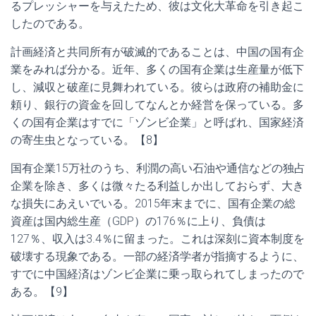
るプレッシャーを与えたため、彼は文化大革命を引き起こ
したのである。
計画経済と共同所有が破滅的であることは、中国の国有企
業をみれば分かる。近年、多くの国有企業は生産量が低下
し、減収と破産に見舞われている。彼らは政府の補助金に
頼り、銀行の資金を回してなんとか経営を保っている。多
くの国有企業はすでに「ゾンビ企業」と呼ばれ、国家経済
の寄生虫となっている。【8】
国有企業15万社のうち、利潤の高い石油や通信などの独占
企業を除き、多くは微々たる利益しか出しておらず、大き
な損失にあえいでいる。2015年末までに、国有企業の総
資産は国内総生産（GDP）の176％に上り、負債は
127％、収入は3.4％に留まった。これは深刻に資本制度を
破壊する現象である。一部の経済学者が指摘するように、
すでに中国経済はゾンビ企業に乗っ取られてしまったので
ある。【9】