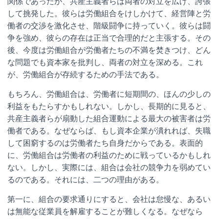
関係であったが、共産主義者らは両者の対立を広げ、誇張
して挑発した。彼らは労働組合をけしかけて、経営陣と労
働者の交渉を激化させ、階級闘争に持っていく。彼らは闘
争を強め、彼らの存在は正当で合理的だと主張する。その
後、今度は労働組合が労働者たちの不満を焚きつけ、どん
な問題でも資本家を批判し、両者の対立を深める。これ
が、労働組合が存続するための手法である。
もちろん、労働組合は、労働者に短期間の、ほんの少しの
利益をもたらすかもしれない。しかし、長期的に見ると、
共産主義者らが扇動した組合運動による最大の被害者は労
働者である。なぜならば、もし資本企業が潰れれば、失職
して困窮するのは労働者たち自身だからである。表面的
に、労働組合は労働者の利益のために戦っているかもしれ
ない。しかし、実際には、組合は会社の競争力を弱めてい
るのである。それには、二つの理由がある。
第一に、組合の要求通りにすると、会社は怠慢な、あるい
は無能な従業員を解雇することが難しくなる。なぜなら