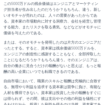
この5000万ドルの残余価値はエンジニアとマーケティン
グ担当者が生み出したのだろうか？もちろん、違う。新し
いオモチャが売れたのは、人々の需要があったからであ
る。資本家の市場動向に対する洞察力、会社を経営し管理
する能力、またリスクを取る勇気、などなどがオモチャに
価値を与えたのである。
または、そのオモチャを発明したのは片方のエンジニアだ
ったとする。すると、資本家は残余価値5000万ドルを、
エンジニアの創造性に感謝することもなく、全部搾取した
ことになるだろうか？もちろん違う。そのエンジニアは、
自分の働きに見合うだけの報酬がないと思えば、もっと報
酬の高い企業にいつでも転職できるのである。
自由市場において、職業のスキルと報酬は究極的に合致す
る。無理やり利益を追求する資本家は競争に負け、有能な
人材を獲得できない。資本家は投資した分の報酬をすぐに
は得られず、その間、彼は支出やその他の利益を犠牲にす
るわけだから、投資した利益を得るのは当然、資本家であ