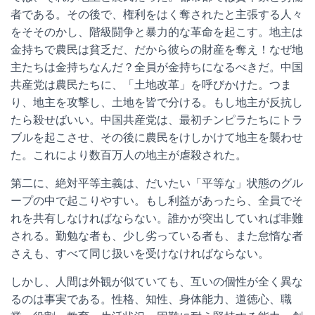
者である。その後で、権利をはく奪されたと主張する人々
をそそのかし、階級闘争と暴力的な革命を起こす。地主は
金持ちで農民は貧乏だ、だから彼らの財産を奪え！なぜ地
主たちは金持ちなんだ？全員が金持ちになるべきだ。中国
共産党は農民たちに、「土地改革」を呼びかけた。つま
り、地主を攻撃し、土地を皆で分ける。もし地主が反抗し
たら殺せばいい。中国共産党は、最初チンピラたちにトラ
ブルを起こさせ、その後に農民をけしかけて地主を襲わせ
た。これにより数百万人の地主が虐殺された。
第二に、絶対平等主義は、だいたい「平等な」状態のグル
ープの中で起こりやすい。もし利益があったら、全員でそ
れを共有しなければならない。誰かが突出していれば非難
される。勤勉な者も、少し劣っている者も、また怠惰な者
さえも、すべて同じ扱いを受けなければならない。
しかし、人間は外観が似ていても、互いの個性が全く異な
るのは事実である。性格、知性、身体能力、道徳心、職