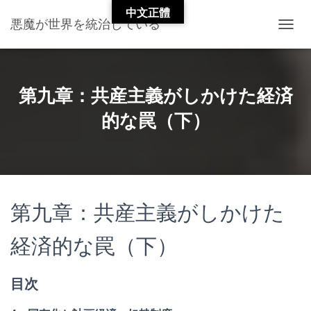
中文正體
悪魔が世界を統治している
T
O
G
G
L
第九章：共産主義がしかけた経済
E
的な罠（下）
N
A
V
I
G
A
T
第九章：共産主義がしかけた
I
O
N
経済的な罠（下）
目次