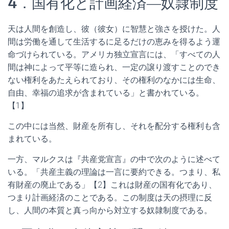
4．国有化と計画経済―奴隷制度
天は人間を創造し、彼（彼女）に智慧と強さを授けた。人
間は労働を通して生活するに足るだけの恵みを得るよう運
命づけられている。アメリカ独立宣言には、「すべての人
間は神によって平等に造られ、一定の譲り渡すことのでき
ない権利をあたえられており、その権利のなかには生命、
自由、幸福の追求が含まれている」と書かれている。
【1】
この中には当然、財産を所有し、それを配分する権利も含
まれている。
一方、マルクスは『共産党宣言』の中で次のように述べて
いる。「共産主義の理論は一言に要約できる。つまり、私
有財産の廃止である」【2】これは財産の国有化であり、
つまり計画経済のことである。この制度は天の摂理に反
し、人間の本質と真っ向から対立する奴隷制度である。