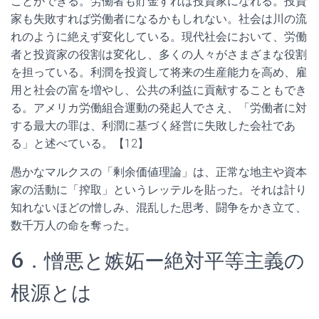
ことができる。労働者も貯金すれば投資家になれる。投資
家も失敗すれば労働者になるかもしれない。社会は川の流
れのように絶えず変化している。現代社会において、労働
者と投資家の役割は変化し、多くの人々がさまざまな役割
を担っている。利潤を投資して将来の生産能力を高め、雇
用と社会の富を増やし、公共の利益に貢献することもでき
る。アメリカ労働組合運動の発起人でさえ、「労働者に対
する最大の罪は、利潤に基づく経営に失敗した会社であ
る」と述べている。【12】
愚かなマルクスの「剰余価値理論」は、正常な地主や資本
家の活動に「搾取」というレッテルを貼った。それは計り
知れないほどの憎しみ、混乱した思考、闘争をかき立て、
数千万人の命を奪った。
6．憎悪と嫉妬ー絶対平等主義の
根源とは