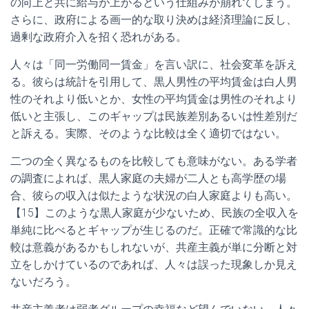
の向上と共に給与が上がるという仕組みが崩れてしまう。
さらに、政府による画一的な取り決めは経済理論に反し、
過剰な政府介入を招く恐れがある。
人々は「同一労働同一賃金」を言い訳に、社会変革を訴え
る。彼らは統計を引用して、黒人男性の平均賃金は白人男
性のそれより低いとか、女性の平均賃金は男性のそれより
低いと主張し、このギャップは民族差別あるいは性差別だ
と訴える。実際、そのような比較は全く適切ではない。
二つの全く異なるものを比較しても意味がない。ある学者
の調査によれば、黒人家庭の夫婦が二人とも高学歴の場
合、彼らの収入は似たような状況の白人家庭よりも高い。
【15】このような黒人家庭が少ないため、民族の全収入を
単純に比べるとギャップが生じるのだ。正確で常識的な比
較は意義があるかもしれないが、共産主義が単に分断と対
立をしかけているのであれば、人々は誤った現象しか見え
ないだろう。