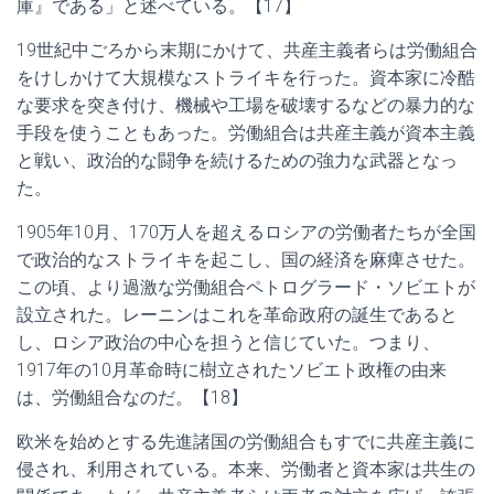
庫』である」と述べている。【17】
19世紀中ごろから末期にかけて、共産主義者らは労働組合
をけしかけて大規模なストライキを行った。資本家に冷酷
な要求を突き付け、機械や工場を破壊するなどの暴力的な
手段を使うこともあった。労働組合は共産主義が資本主義
と戦い、政治的な闘争を続けるための強力な武器となっ
た。
1905年10月、170万人を超えるロシアの労働者たちが全国
で政治的なストライキを起こし、国の経済を麻痺させた。
この頃、より過激な労働組合ペトログラード・ソビエトが
設立された。レーニンはこれを革命政府の誕生であると
し、ロシア政治の中心を担うと信じていた。つまり、
1917年の10月革命時に樹立されたソビエト政権の由来
は、労働組合なのだ。【18】
欧米を始めとする先進諸国の労働組合もすでに共産主義に
侵され、利用されている。本来、労働者と資本家は共生の