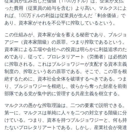
従業員が生み出した価値（1100万ドル）は、企業が支払
った費用（従業員の給与を含む）より高い。マルクスによ
れば、100万ドルの利益は従業員が生んだ「剰余価値」で
あり、資本家がそれを不公平に搾取しているという。
この仕組みが、資本家が金を蓄える秘密であり、ブルジョ
アジー（資本家階級）の原罪、つまり搾取であるという。
資本家による工場や会社への投資は明らかに利益追求のた
めであり、従って、プロレタリアート（労働者）は必然的
に搾取される。これはブルジョワジーが支配する資本主義
制度の、搾取という名の原罪である。そこで、この罪を根
絶するために、資本社会全体を破壊するべきである。つま
り、ブルジョワジーを根絶し、彼らから奪った財産を前衛
部隊である党が集中的に管理する共産主義を樹立する。
マルクスの愚かな搾取理論は、二つの要素で説明できる。
第一に、マルクスは単純に人々を二つの対立する階級に分
けている。つまり、資本を持つブルジョワジーと、何も持
たないプロレタリアートである。しかし、産業社会が発達