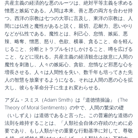
共産主義の経済的な悪のルーツは、絶対平等主義を求める
憎悪と嫉妬である。人間は本来、善と悪の両方を合わせ持
つ。西洋の宗教は七つの大罪に言及し、東洋の宗教は、人
間には仏性と魔性があると説く。親切、忍耐力、思いやり
などが仏性である。魔性とは、利己心、怠惰、嫉妬、悪
辣、略奪、憎悪、怒り、色欲、横暴、貪ること、命を軽ん
じること、分断とトラブルをけしかけること、噂を広げる
こと、などに現れる。共産主義の経済観念は故意に人間の
魔性を刺激し、人々の嫉妬心、貪欲、怠惰など邪悪な心を
増長させる。人々は人間性を失い、数千年も培ってきた先
人の智慧を放棄するようになる。それは人間の悪の心を拡
大し、彼らを革命分子に生まれ変わらせる。
アダム・スミス（Adam Smith）は『道徳情操論』（The
Theory of Moral Sentiments）の中で、人間の繁栄の礎
（いしずえ）は道徳であると言った。この普遍的な道徳の
法則を維持することは、「人類社会自体の存続のために必
要であり、もし人類がその重要な行動基準に対して、尊敬