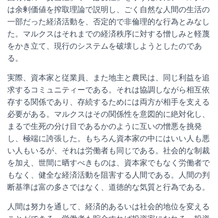
は余剰価値を搾取理論で説明し、ごく自然な人間の生活の
一部だった経済活動を、否定的で非倫理的な行為とみなし
た。マルクスはそれまでの経済秩序に対する憎しみと軽蔑
をかき立て、現行のシステムを破壊しようとしたのであ
る。
実際、資本家と従業員、また地主と農民は、同じ利益を追
求するコミュニティーである。それは協調しながら相互依
存する関係であり、存続するためには両方が相手を支える
必要がある。マルクスはその関係性を意図的に絶対化し、
まるで生死の分け目であるかのように互いの憎悪を挑発
し、極端に誇張した。もちろん資本家の中にはいい人も悪
い人もいるが、それは労働者も同じである。社会的な制裁
を加え、世間に晒すべきものは、資本家でもなく労働者で
もなく、健全な経済活動を阻害する人間である。人間の判
断基準は富の多さではなく、道徳的な気質と行為である。
人間は努力を通して、経済的あるいは社会的地位を変える