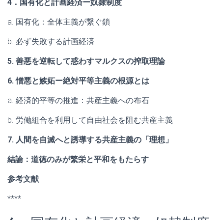
4．国有化と計画経済ー奴隷制度
a. 国有化：全体主義が繋ぐ鎖
b. 必ず失敗する計画経済
5. 善悪を逆転して惑わすマルクスの搾取理論
6. 憎悪と嫉妬ー絶対平等主義の根源とは
a. 経済的平等の推進：共産主義への布石
b. 労働組合を利用して自由社会を阻む共産主義
7. 人間を自滅へと誘導する共産主義の「理想」
結論：道徳のみが繁栄と平和をもたらす
参考文献
****