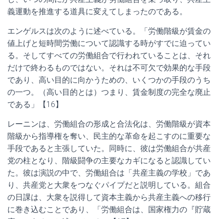
義運動を推進する道具に変えてしまったのである。
エンゲルスは次のように述べている。「労働階級が賃金の
値上げと短時間労働について認識する時がすでに迫ってい
る。そしてすべての労働組合で行われていることは、それ
だけで終わるものではない。それは不可欠で効果的な手段
であり、高い目的に向かうための、いくつかの手段のうち
の一つ。（高い目的とは）つまり、賃金制度の完全な廃止
である」【16】
レーニンは、労働組合の形成と合法化は、労働階級が資本
階級から指導権を奪い、民主的な革命を起こすのに重要な
手段であると主張していた。同時に、彼は労働組合が共産
党の柱となり、階級闘争の主要なカギになると認識してい
た。彼は演説の中で、労働組合は「共産主義の学校」であ
り、共産党と大衆をつなぐパイプだと説明している。組合
の日課は、大衆を説得して資本主義から共産主義への移行
に巻き込むことであり、「労働組合は、国家権力の『貯蔵