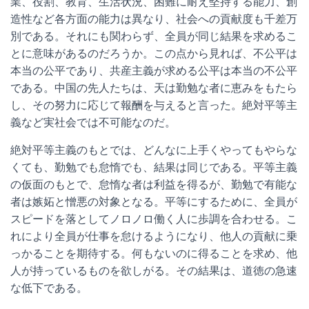
業、役割、教育、生活状況、困難に耐え堅持する能力、創
造性など各方面の能力は異なり、社会への貢献度も千差万
別である。それにも関わらず、全員が同じ結果を求めるこ
とに意味があるのだろうか。この点から見れば、不公平は
本当の公平であり、共産主義が求める公平は本当の不公平
である。中国の先人たちは、天は勤勉な者に恵みをもたら
し、その努力に応じて報酬を与えると言った。絶対平等主
義など実社会では不可能なのだ。
絶対平等主義のもとでは、どんなに上手くやってもやらな
くても、勤勉でも怠惰でも、結果は同じである。平等主義
の仮面のもとで、怠惰な者は利益を得るが、勤勉で有能な
者は嫉妬と憎悪の対象となる。平等にするために、全員が
スピードを落としてノロノロ働く人に歩調を合わせる。こ
れにより全員が仕事を怠けるようになり、他人の貢献に乗
っかることを期待する。何もないのに得ることを求め、他
人が持っているものを欲しがる。その結果は、道徳の急速
な低下である。