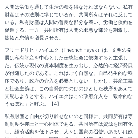
人間は労働を通して生活の糧を得なければならない。私有
財産はその法則に準じているが、共同所有はそれに反して
いる。私有財産は人間の善良な部分を養い、労働と倹約を
促進する。一方、共同所有は人間の邪悪な部分を刺激し、
嫉妬と怠惰を増長させる。
フリードリヒ・ハイエク（Friedrich Hayek）は、文明の発
展は私有財産を中心とした伝統社会に依拠すると主張し
た。伝統が現代の資本制度を生み出し、必然的に経済発展
が付随したのである。これはごく自然な、自己発生的な秩
序であり、政府の介入を必要としない。しかし、共産主義
と社会主義は、この自発的でのびのびとした秩序をあえて
支配しようとする。ハイエクはこの政府介入を「致命的な
うぬぼれ」と呼ぶ。【4】
私有財産と自由が切り離せないのと同様に、共同所有は専
制制度や抑圧と一心同体である。共同所有は資源を国有化
し、経済活動を低下させ、人々は国家の召使いあるいは奴