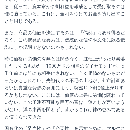
る。従って、資本家が余剰利益を報酬として受け取るのは
理に適っている。これは、金利をつけてお金を貸し出すこ
とと同じである。
また、商品の価値を決定するのは、「偶然」もあり得るだ
ろう。この偶発的な要素は、伝統的な信仰や文化に残る伝
説にしか説明できないのかもしれない。
時に価格は労働の有無とは関係なく、跳ね上がったり暴落
したりするものだ。1000万ドル相当のダイヤモンドが、5
千年前には誰にも相手にされない、全く価値のないものだ
ったかもしれない。先祖代々の不毛の土地が、都市計画あ
るいは貴重な資源の発見により、突然100倍に値上がりす
るかもしれない。ここには、価値の上昇に労働は関わって
いない。この予測不可能な巨万の富は、運としか言いよう
がない。洋の東西を問わず、昔からこれは神の恵みである
と信じられてきた。
国有化の「妥当性」や「必要性」を示すために、マルクス