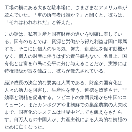
工場の横にある大きな駐車場に、さまざまなアメリカ車が
並んでいた。「車の所有者は誰か？」と聞くと、彼らは、
「それはわれわれだ」と答えた。
この話は、私有財産と国有財産の違いを明確に表してい
る。国有のもとでは、資源と労働から得た利益は国に帰属
する。そこには個人のやる気、努力、創造性を促す動機が
なく、個人の財産に伴うはずの責任感もない。名目上、国
有化とは富を市民に公平に分け与えることだが、実際には
特権階級が富を独占し、彼らが優先されている。
経済成長の決定的な要素は人間である。財産の国有化は
人々の活力を阻害し、生産性を奪う。道徳を堕落させ、非
効率と消耗を促進する。ソビエトの集団農場から中国のコ
ミューン、またカンボジアや北朝鮮での集産農業の大失敗
まで、国有化のシステムは世界中どこでも飢えをもたら
す。何万人もの中国人が、共産主義による人為的な飢饉の
ために亡くなった。