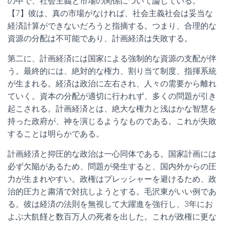
の中で、社会主義と市場の関係について論じている。
【7】彼は、真の市場がなければ、社会主義社会は妥当な
経済計算ができないだろうと指摘する。つまり、合理的な
資源の分配は不可能であり、計画経済は失敗する。
第二に、計画経済には国家による強制的な資源の支配が伴
う。最終的には、絶対的な権力、割り当て制度、指揮系統
が生まれる。経済は政治に左右され、人々の需要から離れ
ていく。資本の分配が適切に行われず、多くの問題が引き
起こされる。計画経済とは、絶大な権力と浅はかな智慧を
持った政府が、神を演じるようなものである。これが失敗
することは明らかである。
計画経済と抑圧的な政治は一心同体である。国家計画には
必ず欠陥があるため、問題が発生すると、国内外からの圧
力が生まれやすい。政権はプレッシャーを避けるため、政
治的圧力と粛清で対抗しようとする。毛沢東がいい例であ
る。彼は経済の法則を無視して大躍進を強行し、3年にお
よぶ大飢饉と数百万人の死者を出した。これが政権に更な