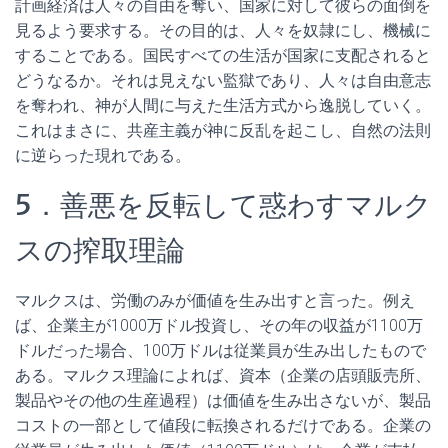
計画経済は人々の自由を奪い、国家に対して彼らの面倒を
見るよう要求する。その目的は、人々を奴隷にし、機械に
することである。国民すべての生活が国家に支配されると
どうなるか。それは見えない監獄であり、人々は自由意志
を奪われ、神が人間に与えた生活方式から逸脱していく。
これはまさに、共産主義が神に反乱を起こし、自然の法則
に逆らった現れである。
5．善悪を反転して惑わすマルク
スの搾取理論
マルクスは、労働のみが価値を生み出すと言った。例え
ば、企業主が1000万ドル投資し、その年の収益が1100万
ドルだった場合、100万ドルは従業員が生み出したもので
ある。マルクス理論によれば、資本（企業の店頭販売所、
製品やその他の生産過程）は価値を生み出さないが、製品
コストの一部として値段に転換されるだけである。企業の