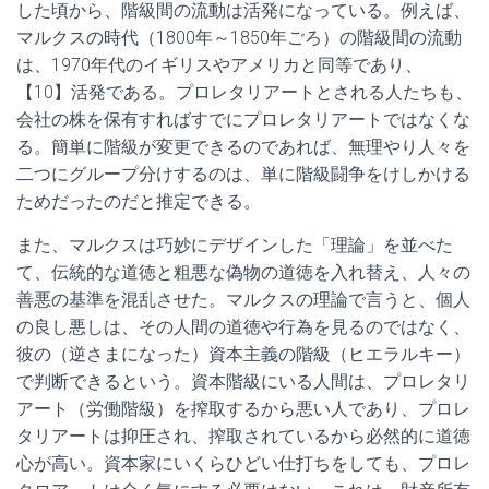
した頃から、階級間の流動は活発になっている。例えば、
マルクスの時代（1800年～1850年ごろ）の階級間の流動
は、1970年代のイギリスやアメリカと同等であり、
【10】活発である。プロレタリアートとされる人たちも、
会社の株を保有すればすでにプロレタリアートではなくな
る。簡単に階級が変更できるのであれば、無理やり人々を
二つにグループ分けするのは、単に階級闘争をけしかける
ためだったのだと推定できる。
また、マルクスは巧妙にデザインした「理論」を並べた
て、伝統的な道徳と粗悪な偽物の道徳を入れ替え、人々の
善悪の基準を混乱させた。マルクスの理論で言うと、個人
の良し悪しは、その人間の道徳や行為を見るのではなく、
彼の（逆さまになった）資本主義の階級（ヒエラルキー）
で判断できるという。資本階級にいる人間は、プロレタリ
アート（労働階級）を搾取するから悪い人であり、プロレ
タリアートは抑圧され、搾取されているから必然的に道徳
心が高い。資本家にいくらひどい仕打ちをしても、プロレ