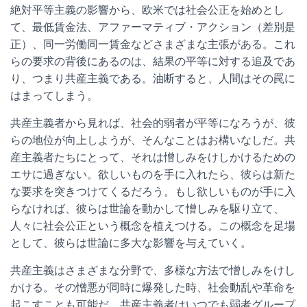
絶対平等主義の影響から、欧米では社会公正を始めとし
て、最低賃金法、アファーマティブ・アクション（差別是
正）、同一労働同一賃金などさまざまな主張がある。これ
らの要求の背後にあるのは、結果の平等に対する追及であ
り、つまり共産主義である。油断すると、人間はその罠に
はまってしまう。
共産主義者から見れば、社会的弱者が平等になろうが、彼
らの地位が向上しようが、そんなことはお構いなしだ。共
産主義者たちにとって、それは憎しみをけしかけるための
エサに過ぎない。欲しいものを手に入れたら、彼らは新た
な要求を突きつけてくるだろう。もし欲しいものが手に入
らなければ、彼らは世論を動かして憎しみを駆り立て、
人々に社会公正という概念を植えつける。この概念を足場
として、彼らは世論に多大な影響を与えていく。
共産主義はさまざまな分野で、多様な方法で憎しみをけし
かける。その憎悪が同時に爆発した時、社会動乱や革命を
起こすことも可能だ。共産主義者はいつでも弱者グループ