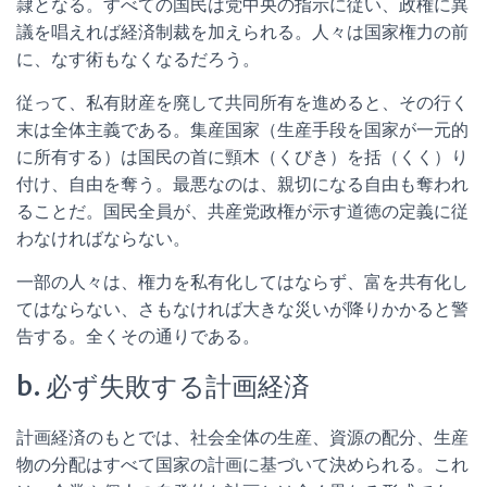
隷となる。すべての国民は党中央の指示に従い、政権に異
議を唱えれば経済制裁を加えられる。人々は国家権力の前
に、なす術もなくなるだろう。
従って、私有財産を廃して共同所有を進めると、その行く
末は全体主義である。集産国家（生産手段を国家が一元的
に所有する）は国民の首に頸木（くびき）を括（くく）り
付け、自由を奪う。最悪なのは、親切になる自由も奪われ
ることだ。国民全員が、共産党政権が示す道徳の定義に従
わなければならない。
一部の人々は、権力を私有化してはならず、富を共有化し
てはならない、さもなければ大きな災いが降りかかると警
告する。全くその通りである。
b. 必ず失敗する計画経済
計画経済のもとでは、社会全体の生産、資源の配分、生産
物の分配はすべて国家の計画に基づいて決められる。これ