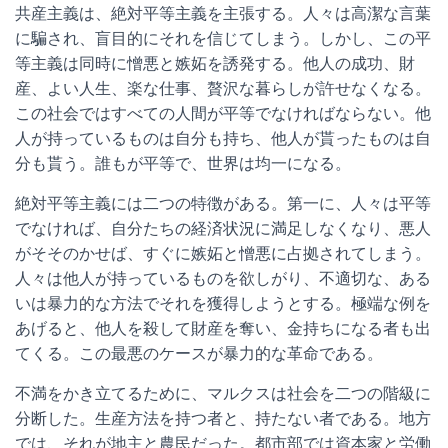
共産主義は、絶対平等主義を主張する。人々は高潔な言葉
に騙され、盲目的にそれを信じてしまう。しかし、この平
等主義は同時に憎悪と嫉妬を誘発する。他人の成功、財
産、よい人生、楽な仕事、贅沢な暮らしが許せなくなる。
この社会ではすべての人間が平等でなければならない。他
人が持っているものは自分も持ち、他人が貰ったものは自
分も貰う。誰もが平等で、世界は均一になる。
絶対平等主義には二つの特徴がある。第一に、人々は平等
でなければ、自分たちの経済状況に満足しなくなり、悪人
がそそのかせば、すぐに嫉妬と憎悪に占拠されてしまう。
人々は他人が持っているものを欲しがり、不適切な、ある
いは暴力的な方法でそれを獲得しようとする。極端な例を
あげると、他人を殺して財産を奪い、金持ちになる者も出
てくる。この最悪のケースが暴力的な革命である。
不満をかき立てるために、マルクスは社会を二つの階級に
分断した。生産方法を持つ者と、持たない者である。地方
では、それが地主と農民だった。都市部では資本家と労働