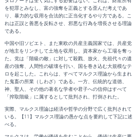
タロアートは全く気にする必要はない。これは、財産所有
を犯罪とみなし、富の強奪を正義とする歪んだ考えであ
り、暴力的な収用を合法的に正当化するやり方である。こ
れは正誤と善悪を反転させ、邪悪な行為を増長させる理論
である。
中国や旧ソビエト、また東欧の共産主義国家では、共産党
が地主をリンチして土地を収用し、資本家から工場を奪っ
た。党は「階級の敵」に対して殺戮、放火、先祖代々の遺
産の強奪、人間性の破壊を行い、国を巻き込む大規模なテ
ロを起こした。これらは、すべてマルクス理論から生まれ
た鬼畜の所業（しわざ）である。一方、伝統的な道徳、
神、聖人、その他の著名な学者や君子への信仰はすべて
「搾取階級」に属するとして批判され、打倒された。
実際、マルクス理論は経済や哲学の分野で広く批判されて
いる。【11】マルクス理論の愚かな点を要約して下記に述
べる。
マルクスは、労働が価値を生むことから、価値は生産に要