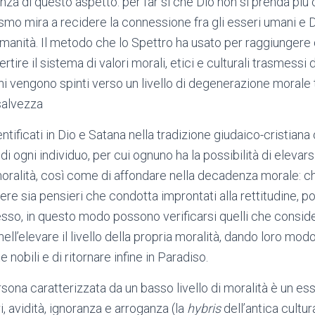
za di questo aspetto: per far sì che Dio non si prenda più c
mo mira a recidere la connessione fra gli esseri umani e 
’Umanità. Il metodo che lo Spettro ha usato per raggiunger
rtire il sistema di valori morali, etici e culturali trasmessi 
ani vengono spinti verso un livello di degenerazione morale
 salvezza
dentificati in Dio e Satana nella tradizione giudaico-cristian
di ogni individuo, per cui ognuno ha la possibilità di elevars
moralità, così come di affondare nella decadenza morale: ch
vere sia pensieri che condotta improntati alla rettitudine,
tesso, in questo modo possono verificarsi quelli che consid
nell’elevare il livello della propria moralità, dando loro mod
obili e di ritornare infine in Paradiso.
rsona caratterizzata da un basso livello di moralità è un es
, avidità, ignoranza e arroganza (la
hybris
dell’antica cultur