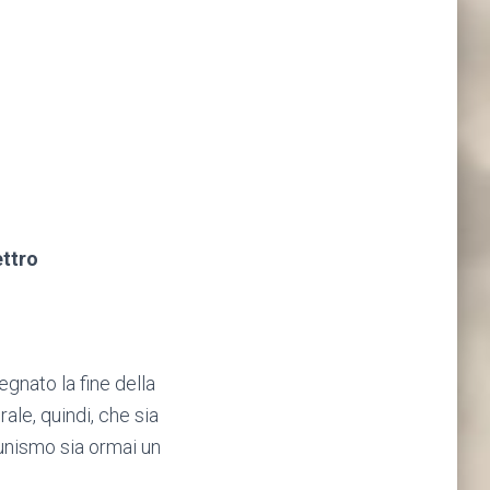
ettro
segnato la fine della
ale, quindi, che sia
unismo sia ormai un