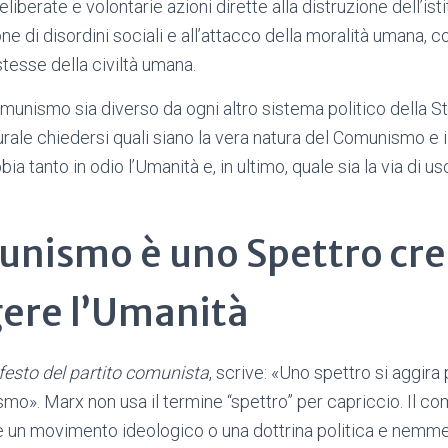
liberate e volontarie azioni dirette alla distruzione dell’ist
ione di disordini sociali e all’attacco della moralità umana, c
tesse della civiltà umana.
munismo sia diverso da ogni altro sistema politico della Sto
rale chiedersi quali siano la vera natura del Comunismo e i
ia tanto in odio l’Umanità e, in ultimo, quale sia la via di u
munismo è uno Spettro cre
gere l’Umanità
esto del partito comunista
, scrive: «Uno spettro si aggira 
mo». Marx non usa il termine “spettro” per capriccio. Il 
 un movimento ideologico o una dottrina politica e nem