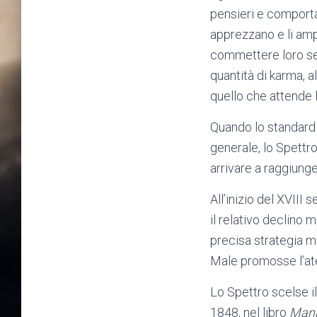
pensieri e comporta
apprezzano e li amp
commettere loro sem
quantità di karma, 
quello che attende l
Quando lo standard d
generale, lo Spettr
arrivare a raggiunge
All’inizio del XVIII
il relativo declino 
precisa strategia mi
Male promosse l’atei
Lo Spettro scelse i
1848, nel libro
Mani