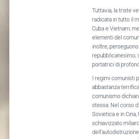
Tuttavia, la triste
radicata in tutto i
Cuba e Vietnam; men
elementi del comuni
inoltre, perseguono
repubblicanesimo; i
portatrici di profo
I regimi comunisti p
abbastanza terrifica
comunismo dichiara g
stessa. Nel corso di
Sovietica e in Cina,
schiavizzato miliard
dell’autodistruzion