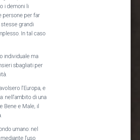
 i demoni li
e persone per far
é stesse grandi
mplesso. In tal caso
lo individuale ma
ieri sbagliati per
ità.
ravolsero l’Europa, e
a: nell’ambito di una
e Bene e Male, il
.
mondo umano: nel
, mediante l’uso