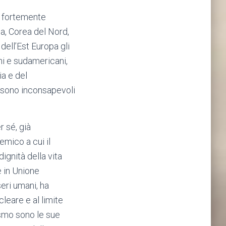
 è fortemente
a, Corea del Nord,
dell’Est Europa gli
ni e sudamericani,
ia e del
e sono inconsapevoli
r sé, già
emico a cui il
ignità della vita
e in Unione
seri umani, ha
cleare e al limite
ismo sono le sue