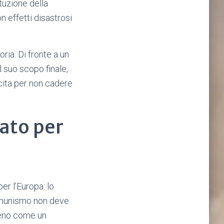
ituzione della
on effetti disastrosi
ria. Di fronte a un
l suo scopo finale,
scita per non cadere
ato per
per l’Europa: lo
comunismo non deve
meno come un