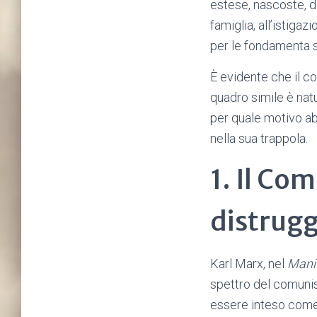
estese, nascoste, de
famiglia, all’istigaz
per le fondamenta s
È evidente che il co
quadro simile è natu
per quale motivo abb
nella sua trappola.
1. Il Co
distrug
Karl Marx, nel
Manif
spettro del comunis
essere inteso come