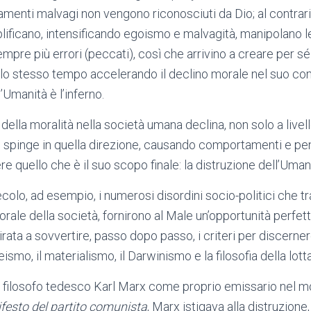
menti malvagi non vengono riconosciuti da Dio; al contrario
lificano, intensificando egoismo e malvagità, manipolano l
pre più errori (peccati), così che arrivino a creare per s
allo stesso tempo accelerando il declino morale nel suo co
’Umanità è l’inferno.
ella moralità nella società umana declina, non solo a livel
o spinge in quella direzione, causando comportamenti e pens
re quello che è il suo scopo finale: la distruzione dell’Uman
 secolo, ad esempio, i numerosi disordini socio-politici che t
morale della società, fornirono al Male un’opportunità perfett
rata a sovvertire, passo dopo passo, i criteri per discerner
smo, il materialismo, il Darwinismo e la filosofia della lotta
l filosofo tedesco Karl Marx come proprio emissario nel 
festo del partito comunista
, Marx istigava alla distruzione