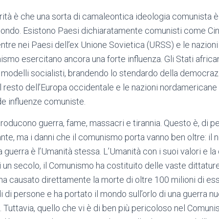
 verità è che una sorta di camaleontica ideologia comunista
l mondo. Esistono Paesi dichiaratamente comunisti come Cin
tre nei Paesi dell’ex Unione Sovietica (URSS) e le nazioni 
smo esercitano ancora una forte influenza. Gli Stati africa
 modelli socialisti, brandendo lo stendardo della democraz
l resto dell’Europa occidentale e le nazioni nordamerican
nde influenze comuniste.
roducono guerra, fame, massacri e tirannia. Questo è, di pe
nte, ma i danni che il comunismo porta vanno ben oltre: il n
uerra è l’Umanità stessa. L’Umanità con i suoi valori e la d
 un secolo, il Comunismo ha costituito delle vaste dittatur
 ha causato direttamente la morte di oltre 100 milioni di es
i di persone e ha portato il mondo sull’orlo di una guerra nu
e. Tuttavia, quello che vi è di ben più pericoloso nel Comun