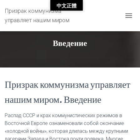
中文正體
Призрак коммунизма
управляет нашим миром
T
O
G
G
Введение
L
E
N
A
V
I
G
Призрак коммунизма управляет
A
T
нашим миром. Введение
I
O
N
Распад СССР и крах коммунистических режимов в
Восточной Европе ознаменовали собой окончание
«холодной войны», которая длилась между крупными
лагерями Запада и Востока почти полвека. Многие