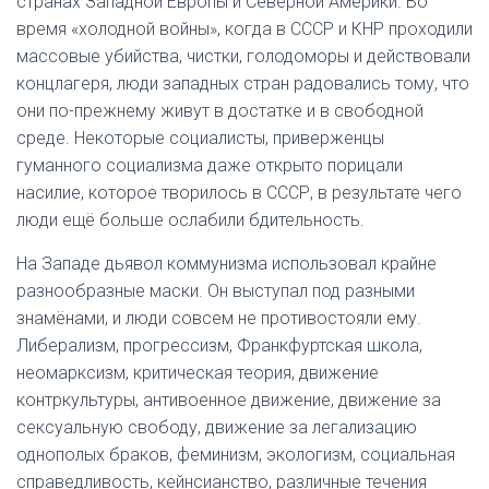
странах Западной Европы и Северной Америки. Во
время «холодной войны», когда в СССР и КНР проходили
массовые убийства, чистки, голодоморы и действовали
концлагеря, люди западных стран радовались тому, что
они по-прежнему живут в достатке и в свободной
среде. Некоторые социалисты, приверженцы
гуманного социализма даже открыто порицали
насилие, которое творилось в СССР, в результате чего
люди ещё больше ослабили бдительность.
На Западе дьявол коммунизма использовал крайне
разнообразные маски. Он выступал под разными
знамёнами, и люди совсем не противостояли ему.
Либерализм, прогрессизм, Франкфуртская школа,
неомарксизм, критическая теория, движение
контркультуры, антивоенное движение, движение за
сексуальную свободу, движение за легализацию
однополых браков, феминизм, экологизм, социальная
справедливость, кейнсианство, различные течения