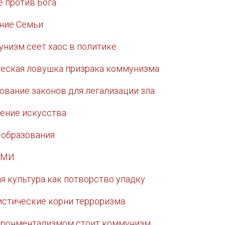
е против Бога
ение Семьи
мунизм сеет хаос в политике
ческая ловушка призрака коммунизма
зование законов для легализации зла
нение искусства
ж образования
 СМИ
ая культура как потворство упадку
истические корни терроризма
айронментализмом стоит коммунизм