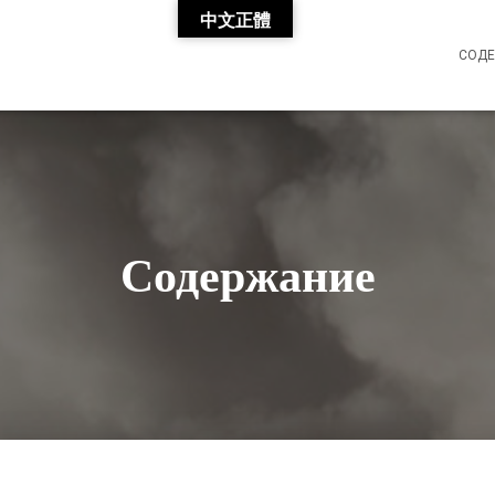
中文正體
СОД
Содержание