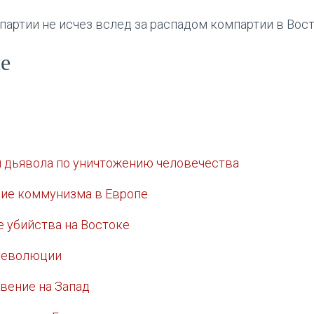
партии не исчез вслед за распадом компартии в Вос
е
ии дьявола по уничтожению человечества
ние коммунизма в Европе
е убийства на Востоке
 революции
овение на Запад